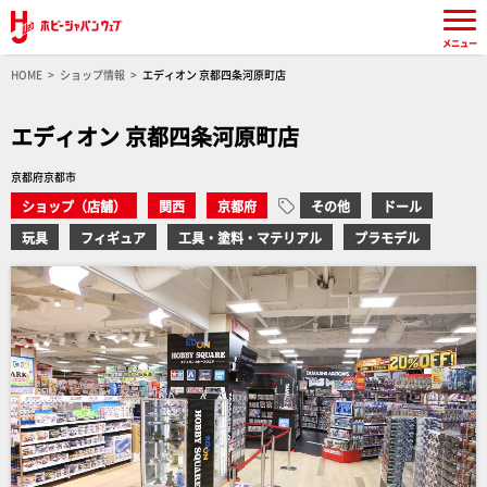
メニュー
HOME
ショップ情報
エディオン 京都四条河原町店
エディオン 京都四条河原町店
京都府京都市
ショップ（店舗）
関西
京都府
その他
ドール
玩具
フィギュア
工具・塗料・マテリアル
プラモデル