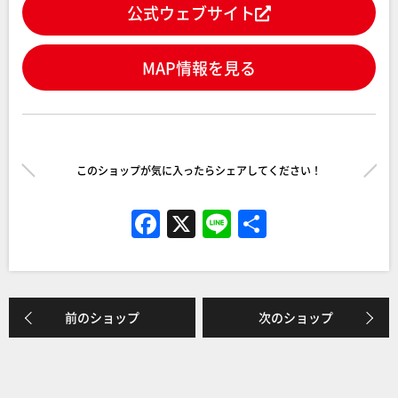
公式ウェブサイト
MAP情報を見る
このショップが気に入ったらシェアしてください！
F
X
Li
共
a
n
有
c
e
e
前のショップ
次のショップ
b
o
o