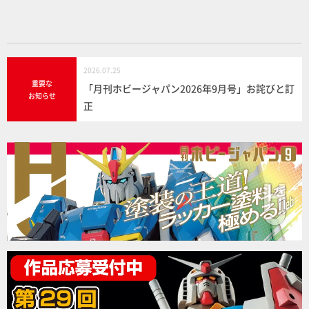
k
2026.07.25
重要な
「月刊ホビージャパン2026年9月号」お詫びと訂
お知らせ
正