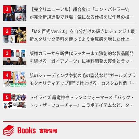
【完全リニューアル】超合金に「コン・バトラーV」
が完全新規造形で登場！気になる仕様を試作品の撮り
下ろしでご紹介!!さらに「大鉄人17」＆「ワンエイ
「MG 百式 Ver.2.0」を自分だけの輝きにチェンジ！最
ト」セット情報もお届け！【超合金の魂】
新メタリック塗料を使ってより金属感を増した仕上が
りに!!【試し読み】
版権カラーから新世代ラッカーまで独創的な製品開発
を続ける「ガイアノーツ」に塗料開発の裏側とラッカ
ー塗料の未来についてインタビュー！
肌のシェーディングや髪の毛の塗装など“ガールズプラ
モクオリティアップ術”で仕上げる！カスタム作例「白
騎士ソフィエラ」が完成！【「アルカナディアプラモ
トイライズ 超竜神やトランスフォーマー×『バック・
デルコンテスト」～8月17日（月）11:59まで応募受付
トゥ・ザ・フューチャー』コラボアイテムなど、タカ
中】
ラトミーの注目アイテムをチェック!!【タカラトミー
NEWITEM】