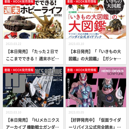
書籍・MOOK発売情報
書籍・MOOK発売情報
2023.03.22
2023.03.10
【本日発売】「たった２日で
【本日発売】「『いきもの大
ここまでできる！ 週末ホビー
図鑑』の大図鑑」【ガシャポ
ライフ」【桜井信之】
ン】
書籍・MOOK発売情報
書籍・MOOK発売情報
2023.03.10
2023.03.05
【本日発売】「HJメカニクス
【好評発売中】「仮面ライダ
アーカイブ 機動戦士ガンダム
ーリバイス公式完全読本」