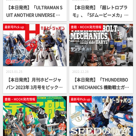
【本日発売】「ULTRAMAN S
【本日発売】「超レトロプラ
UIT ANOTHER UNIVERSE MA
モ」、「SFムービーメカ」、
NIACS」【UAU】
「美少女プラモ」書籍続々登
最新号Pick up
書籍・MOOK発売情報
場！
2023.01.25
2022.12.28
【本日発売】月刊ホビージャ
【本日発売】「THUNDERBO
パン 2023年 3月号をピックア
LT MECHANICS 機動戦士ガン
ップ！
ダム サンダーボルト 立体作品
書籍・MOOK発売情報
最新号Pick up
集 side DARYL」【第2弾】