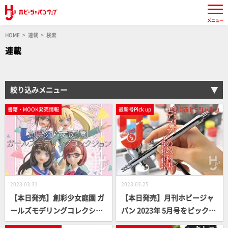
メニュー
HOME
連載
検索
連載
絞り込みメニュー
書籍・MOOK発売情報
最新号Pick up
2023.03.31
2023.03.25
【本日発売】創彩少女庭園 ガ
【本日発売】月刊ホビージャ
ールズモデリングコレクショ
パン 2023年 5月号をピックア
ン【女の子プラキット】
ップ！