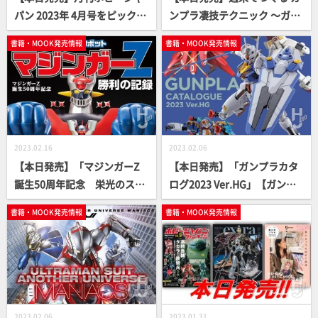
パン 2023年 4月号をピックア
ンプラ凄技テクニック ～ガン
ップ！
プラ簡単フィニッシュのスス
書籍・MOOK発売情報
書籍・MOOK発売情報
メ～ 懐かしのキット編【ガン
プラ How To MOOK】
2023.02.16
2023.02.06
【本日発売】「マジンガーZ
【本日発売】「ガンプラカタ
誕生50周年記念 栄光のスー
ログ2023 Ver.HG」【ガンダ
パーロボット マジンガーZ
ム】
書籍・MOOK発売情報
書籍・MOOK発売情報
勝利の記録」【永井豪】
2023.02.06
2023.01.31