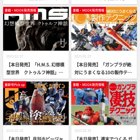
逆襲のシャア編」【逆シャ
【仮面ライダー】
書籍・MOOK発売情報
書籍・MOOK発売情報
ア】
2023.02.27
2023.02.27
【本日発売】「H.M.S. 幻想模
【本日発売】「ガンプラが絶
型世界 クトゥルフ神話」
対にうまくなる10の製作テク
【立体造形ムック】
ニック ENTRY GRADE ストラ
最新号Pick up
書籍・MOOK発売情報
イクガンダム編」【How T
o】
2023.02.25
2023.02.25
【本日発売】月刊ホビージャ
【本日発売】週末でつくる ガ