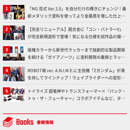
「MG 百式 Ver.2.0」を自分だけの輝きにチェンジ！最
新メタリック塗料を使ってより金属感を増した仕上が
りに!!【試し読み】
【完全リニューアル】超合金に「コン・バトラーV」
が完全新規造形で登場！気になる仕様を試作品の撮り
下ろしでご紹介!!さらに「大鉄人17」＆「ワンエイ
版権カラーから新世代ラッカーまで独創的な製品開発
ト」セット情報もお届け！【超合金の魂】
を続ける「ガイアノーツ」に塗料開発の裏側とラッカ
ー塗料の未来についてインタビュー！
ROBOT魂 ver. A.N.I.M.E.に主役機「Zガンダム」が満
を持してラインナップ！ウェイブライダーへの変形、
劇中どおりのプロポーションを再現【機動戦士Zガン
トイライズ 超竜神やトランスフォーマー×『バック・
ダム】
トゥ・ザ・フューチャー』コラボアイテムなど、タカ
ラトミーの注目アイテムをチェック!!【タカラトミー
NEWITEM】