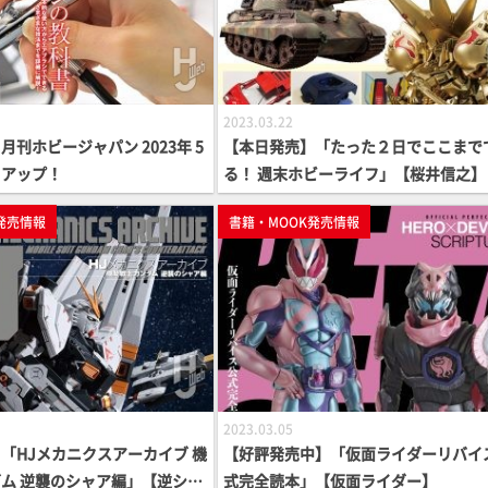
2023.03.22
刊ホビージャパン 2023年 5
【本日発売】「たった２日でここまで
クアップ！
る！ 週末ホビーライフ」【桜井信之】
発売情報
書籍・MOOK発売情報
2023.03.05
「HJメカニクスアーカイブ 機
【好評発売中】「仮面ライダーリバイ
ム 逆襲のシャア編」【逆シャ
式完全読本」【仮面ライダー】