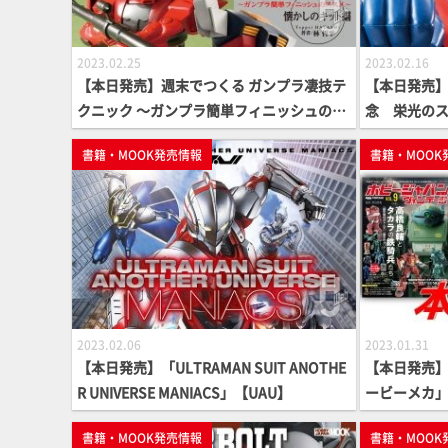
2023.02.25
2023.02.16
【本日発売】週末でつくる ガンプラ凄技テ
【本日発売】
クニック ～ガンプラ簡単フィニッシュのス
念 栄光の
スメ～ 懐かしのキット編【ガンプラ How T
Z勝利の記録
書籍・MOOK発売情報
書籍・MOOK
o MOOK】
2023.02.06
2023.01.31
【本日発売】「ULTRAMAN SUIT ANOTHE
【本日発売】
R UNIVERSE MANIACS」【UAU】
ービーメカ
登場！
書籍・MOOK発売情報
書籍・MOOK