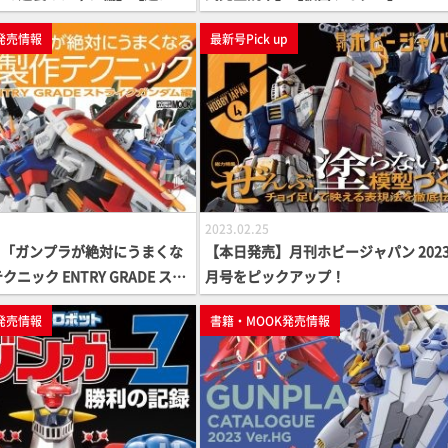
発売情報
最新号Pick up
2023.02.25
】「ガンプラが絶対にうまくな
【本日発売】月刊ホビージャパン 2023
ニック ENTRY GRADE スト
月号をピックアップ！
ム編」【How To】
発売情報
書籍・MOOK発売情報