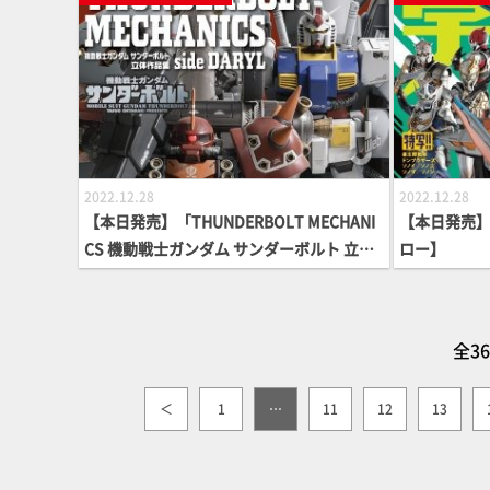
2022.12.28
2022.12.28
【本日発売】「THUNDERBOLT MECHANI
【本日発売】
CS 機動戦士ガンダム サンダーボルト 立体
ロー】
作品集 side DARYL」【第2弾】
全3
＜
1
…
11
12
13