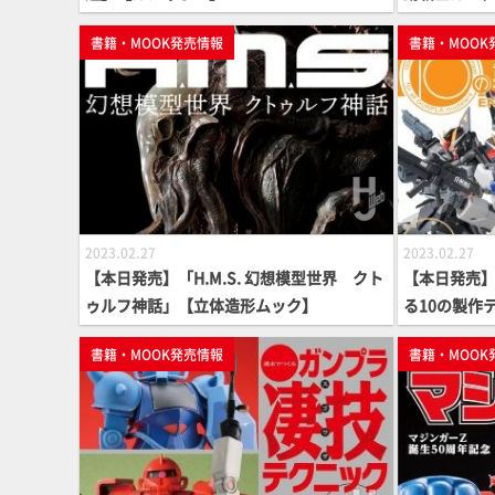
ア】
書籍・MOOK発売情報
書籍・MOOK
2023.02.27
2023.02.27
【本日発売】「H.M.S. 幻想模型世界 クト
【本日発売
ゥルフ神話」【立体造形ムック】
る10の製作テク
ライクガンダ
書籍・MOOK発売情報
書籍・MOOK