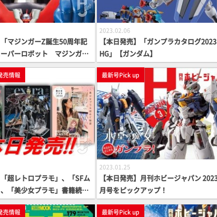
2023.02.06
「マジンガーZ誕生50周年記
【本日発売】「ガンプラカタログ2023 V
スーパーロボット マジンガー
HG」【ガンダム】
」【永井豪】
発売情報
最新号Pick up
2023.01.25
「超レトロプラモ」、「SFム
【本日発売】月刊ホビージャパン 2023
」、「美少女プラモ」書籍続々
月号をピックアップ！
発売情報
最新号Pick up