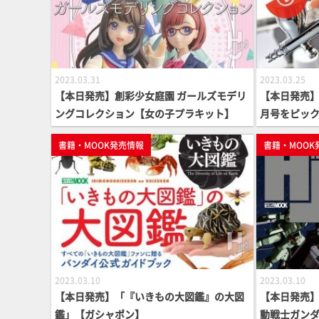
2023.03.31
2023.03.25
【本日発売】創彩少女庭園 ガールズモデリ
【本日発売】月
ングコレクション【女の子プラキット】
月号をピッ
書籍・MOOK発売情報
書籍・MOOK
2023.03.10
2023.03.10
【本日発売】「『いきもの大図鑑』の大図
【本日発売】
鑑」【ガシャポン】
動戦士ガンダ