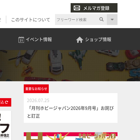
メルマガ登録
せ
このサイトについて
イベント
情報
ショップ
情報
重要な
お知らせ
2026.07.25
絞
込
「月刊ホビージャパン2026年9月号」お詫び
と訂正