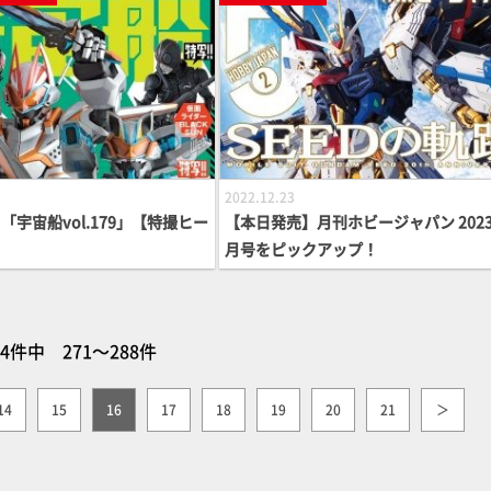
2022.12.23
「宇宙船vol.179」【特撮ヒー
【本日発売】月刊ホビージャパン 2023
月号をピックアップ！
64件中 271～288件
14
15
16
17
18
19
20
21
＞