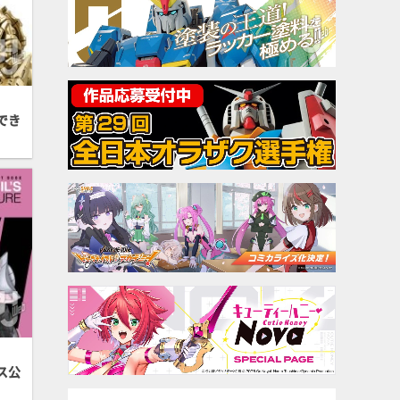
でき
ス公