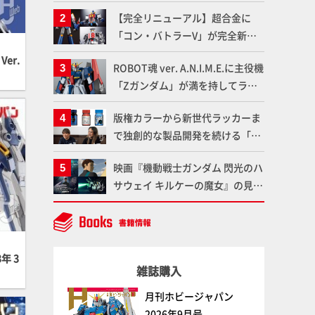
塗料を使ってより金属感を増した
【完全リニューアル】超合金に
仕上がりに!!【試し読み】
「コン・バトラーV」が完全新規
造形で登場！気になる仕様を試作
er.
ROBOT魂 ver. A.N.I.M.E.に主役機
品の撮り下ろしでご紹介!!さらに
「Zガンダム」が満を持してライ
「大鉄人17」＆「ワンエイト」セ
ンナップ！ウェイブライダーへの
ット情報もお届け！【超合金の
版権カラーから新世代ラッカーま
変形、劇中どおりのプロポーショ
魂】
で独創的な製品開発を続ける「ガ
ンを再現【機動戦士Zガンダム】
イアノーツ」に塗料開発の裏側と
映画『機動戦士ガンダム 閃光のハ
ラッカー塗料の未来についてイン
サウェイ キルケーの魔女』の見放
タビュー！
題配信が8月31日（月）よりスタ
ート！Prime Videoで国内独占配
信
年 3
雑誌購入
月刊ホビージャパン
2026年9月号