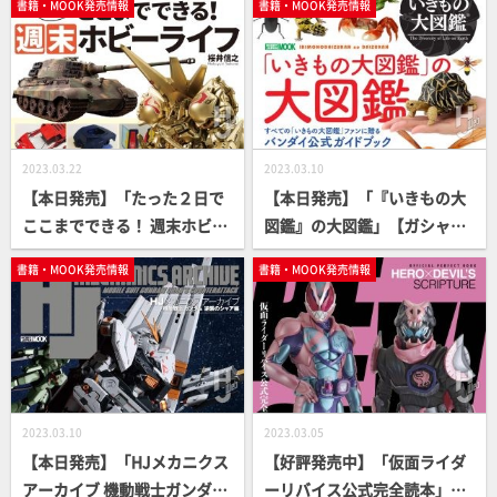
書籍・MOOK発売情報
書籍・MOOK発売情報
2023.03.22
2023.03.10
【本日発売】「たった２日で
【本日発売】「『いきもの大
ここまでできる！ 週末ホビー
図鑑』の大図鑑」【ガシャポ
ライフ」【桜井信之】
ン】
書籍・MOOK発売情報
書籍・MOOK発売情報
2023.03.10
2023.03.05
【本日発売】「HJメカニクス
【好評発売中】「仮面ライダ
アーカイブ 機動戦士ガンダム
ーリバイス公式完全読本」