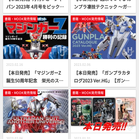
パン 2023年 4月号をピックア
ンプラ凄技テクニック ～ガン
ップ！
プラ簡単フィニッシュのスス
書籍・MOOK発売情報
書籍・MOOK発売情報
メ～ 懐かしのキット編【ガン
プラ How To MOOK】
2023.02.16
2023.02.06
【本日発売】「マジンガーZ
【本日発売】「ガンプラカタ
誕生50周年記念 栄光のスー
ログ2023 Ver.HG」【ガンダ
パーロボット マジンガーZ
ム】
書籍・MOOK発売情報
書籍・MOOK発売情報
勝利の記録」【永井豪】
2023.02.06
2023.01.31