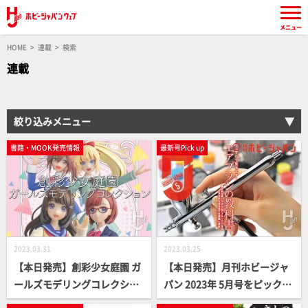
メニュー
HOME
連載
検索
連載
絞り込みメニュー
書籍・MOOK発売情報
最新号Pick up
2023.03.31
2023.03.25
【本日発売】創彩少女庭園 ガ
【本日発売】月刊ホビージャ
ールズモデリングコレクショ
パン 2023年 5月号をピックア
ン【女の子プラキット】
ップ！