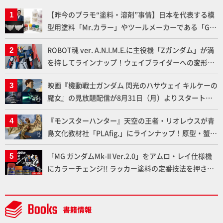
【昨今のプラモ“塗料・溶剤”事情】日本を代表する模
型用塗料「Mr.カラー」やツールメーカーである「GSI
クレオス」が語るラッカー塗料の未来とは？
ROBOT魂 ver. A.N.I.M.E.に主役機「Zガンダム」が満
を持してラインナップ！ウェイブライダーへの変形、
劇中どおりのプロポーションを再現【機動戦士Zガン
映画『機動戦士ガンダム 閃光のハサウェイ キルケーの
ダム】
魔女』の見放題配信が8月31日（月）よりスタート！
Prime Videoで国内独占配信
『モンスターハンター』天空の王者・リオレウスが青
島文化教材社「PLAfig.」にラインナップ！原型・蟹蟲
修造氏の彩色作例で超ハイディテールかつ躍動感に満
「MG ガンダムMk-II Ver.2.0」をアムロ・レイ仕様機
ちた造形をチェック
にカラーチェンジ!! ラッカー塗料の定番技法を押さえ
るだけでハイクオリティの作例に!!【試し読み】