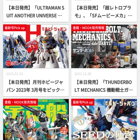
【本日発売】「ULTRAMAN S
【本日発売】「超レトロプラ
UIT ANOTHER UNIVERSE MA
モ」、「SFムービーメカ」、
NIACS」【UAU】
「美少女プラモ」書籍続々登
最新号Pick up
書籍・MOOK発売情報
場！
2023.01.25
2022.12.28
【本日発売】月刊ホビージャ
【本日発売】「THUNDERBO
パン 2023年 3月号をピックア
LT MECHANICS 機動戦士ガン
ップ！
ダム サンダーボルト 立体作品
書籍・MOOK発売情報
最新号Pick up
集 side DARYL」【第2弾】