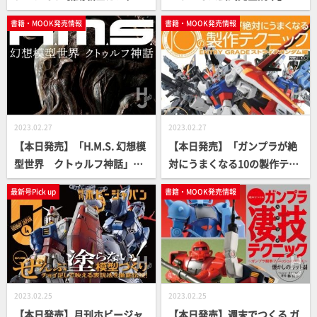
逆襲のシャア編」【逆シャ
【仮面ライダー】
書籍・MOOK発売情報
書籍・MOOK発売情報
ア】
2023.02.27
2023.02.27
【本日発売】「H.M.S. 幻想模
【本日発売】「ガンプラが絶
型世界 クトゥルフ神話」
対にうまくなる10の製作テク
【立体造形ムック】
ニック ENTRY GRADE ストラ
最新号Pick up
書籍・MOOK発売情報
イクガンダム編」【How T
o】
2023.02.25
2023.02.25
【本日発売】月刊ホビージャ
【本日発売】週末でつくる ガ