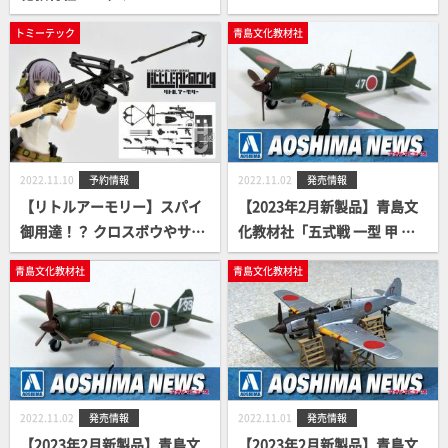
スカイライン GT-R V・spec
トミーテック
青島文化教材社
Ⅱ Nur '02 ミレニアムジェイ
ド」
2022.11.10
予約情報
2022.11.02
発売情報
【リトルアーモリー】スパイ
【2023年2月新製品】青島文
御用達！？ クロスボウやサイ
化教材社「五式戦 一型 甲 キ1
レンサーピストル、麻酔銃な
00-Ⅰ」
青島文化教材社
青島文化教材社
ど9種類の「静かな」お仕事
道具がセットで登場！
2022.11.02
発売情報
2022.11.01
発売情報
【2023年2月新製品】青島文
【2023年2月新製品】青島文