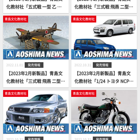
化教材社「五式戦 一型 乙 キ1
化教材社「三式戦 飛燕 二型
00-Ⅰ」
増加試作機 キ61-Ⅱ」
青島文化教材社
青島文化教材社
2022.11.01
発売情報
2022.10.31
発売情報
【2023年2月新製品】青島文
【2023年2月新製品】青島文
化教材社「三式戦 飛燕 二型
化教材社「1/24 トヨタ NCP1
キ61-Ⅱ」
60V プロボックス/サクシード
青島文化教材社
青島文化教材社
'14」
2022.10.31
発売情報
2022.10.31
発売情報