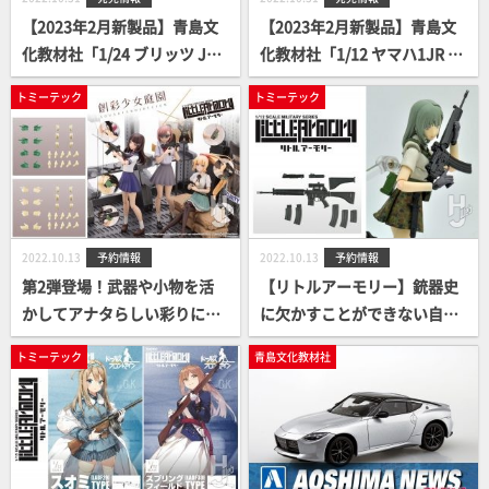
【2023年2月新製品】青島文
【2023年2月新製品】青島文
化教材社「1/24 ブリッツ JZX
化教材社「1/12 ヤマハ1JR S
100 チェイサー ツアラーV '96
R400S リミテッドエディショ
トミーテック
トミーテック
（トヨタ）」
ン '95 カスタムパーツ付き」
2022.10.13
予約情報
2022.10.13
予約情報
第2弾登場！武器や小物を活
【リトルアーモリー】銃器史
かしてアナタらしい彩りに仕
に欠かすことができない自動
上げよう！【創彩少女庭園×
小銃…隠れた名作、AR18が登
トミーテック
青島文化教材社
リトルアーモリー】専用タク
場！
ティカルグローブ＆素手！