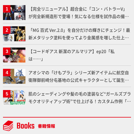
【完全リニューアル】超合金に「コン・バトラーV」
が完全新規造形で登場！気になる仕様を試作品の撮り
下ろしでご紹介!!さらに「大鉄人17」＆「ワンエイ
「MG 百式 Ver.2.0」を自分だけの輝きにチェンジ！最
ト」セット情報もお届け！【超合金の魂】
新メタリック塗料を使ってより金属感を増した仕上が
りに!!【試し読み】
【コードギアス 新潔のアルマリア】ep20「私
は……」
アオシマの「けもプラ」シリーズ新アイテムに航空自
衛隊御前崎分屯基地の公式キャラクターとして誕生し
た「おまねこ」が着任！けもプラ公式サイト限定版と
肌のシェーディングや髪の毛の塗装など“ガールズプラ
通常版の2ラインで発売！
モクオリティアップ術”で仕上げる！カスタム作例「白
騎士ソフィエラ」が完成！【「アルカナディアプラモ
デルコンテスト」～8月17日（月）11:59まで応募受付
中】