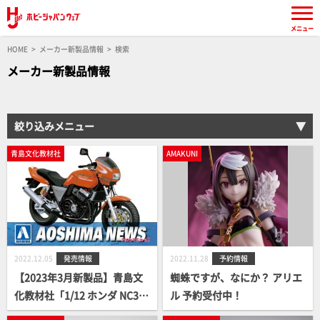
メニュー
HOME
メーカー新製品情報
検索
メーカー新製品情報
絞り込みメニュー
青島文化教材社
AMAKUNI
2022.12.05
発売情報
2022.11.28
予約情報
【2023年3月新製品】青島文
蜘蛛ですが、なにか？ アリエ
化教材社「1/12 ホンダ NC31
ル 予約受付中！
CB400 SUPER FOUR バージ