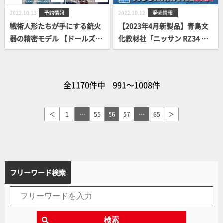
2022.10.13
予約情報
2022.10.12
発売情報
戦術人形たちが手にする銃火
【2023年4月新製品】青島文
器の精密モデル 【ドールズフ
化教材社「ニッサン RZ34 フ
ロントライン×リトルアーモ
ェアレディZ(ブリリアントシ
リー】2種が登場！スオミタ
ルバー)」
イプ/スプリングフィールドタ
全1170件中 991～1008件
イプ
＜
1
…
55
56
57
…
65
＞
フリーワード検索
検索