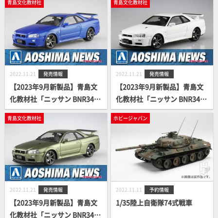
青島文化教材社
青島文化教材社
ョンR '95」
2022.11.21
発売情報
2022.11.21
発売情報
【2023年9月新製品】青島文
【2023年9月新製品】青島文
化教材社「ニッサン BNR34
化教材社「ニッサン BNR34
スカイライン GT-R V・spec
スカイライン GT-R V・spec
青島文化教材社
ホビージャパン
Ⅱ '00 ベイサイドブルー」
Ⅱ '00 ホワイト」
2022.11.21
発売情報
2022.11.11
予約情報
【2023年9月新製品】青島文
1/35陸上自衛隊74式戦車
化教材社「ニッサン BNR34