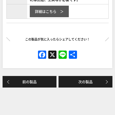
詳細はこちら
この製品が気に入ったらシェアしてください！
F
X
Li
共
a
n
有
c
e
e
前の製品
次の製品
b
o
o
k