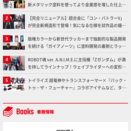
新メタリック塗料を使ってより金属感を増した仕上が
りに!!【試し読み】
【完全リニューアル】超合金に「コン・バトラーV」
が完全新規造形で登場！気になる仕様を試作品の撮り
下ろしでご紹介!!さらに「大鉄人17」＆「ワンエイ
版権カラーから新世代ラッカーまで独創的な製品開発
ト」セット情報もお届け！【超合金の魂】
を続ける「ガイアノーツ」に塗料開発の裏側とラッカ
ー塗料の未来についてインタビュー！
ROBOT魂 ver. A.N.I.M.E.に主役機「Zガンダム」が満
を持してラインナップ！ウェイブライダーへの変形、
劇中どおりのプロポーションを再現【機動戦士Zガン
トイライズ 超竜神やトランスフォーマー×『バック・
ダム】
トゥ・ザ・フューチャー』コラボアイテムなど、タカ
ラトミーの注目アイテムをチェック!!【タカラトミー
NEWITEM】