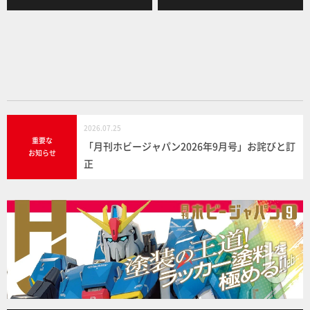
b
o
o
k
2026.07.25
重要な
「月刊ホビージャパン2026年9月号」お詫びと訂
お知らせ
正