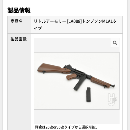
量産性を徹底した構造が特徴である。1942年に軍で採用さ
製品情報
れ、
下士官や戦車兵、空挺兵や偵察兵などが装備していた。
商品名
リトルアーモリー [LA088]トンプソンM1A1タ
イプ
【セット内容】
製品画像
・トンプソン本体×１
弾倉は20連or30連タイプから選択可能。