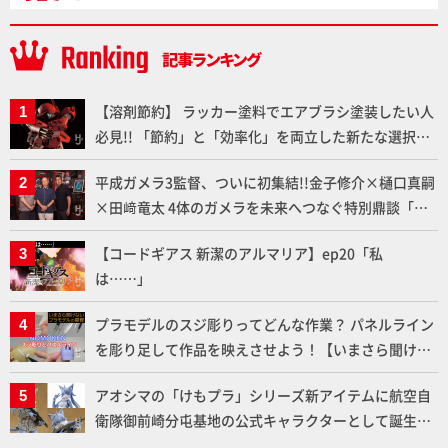
【溶剤節約】 ラッカー塗料でエアブラシ塗装したい人
必見!! 「節約」と「効率化」を両立した新たな選択肢
「カートリッジ式エアーブラシ FLYER-SR2」の使い心
平成ガメラ3監督、ついに初集結!!金子修介×樋口真嗣
地を「HG ブルーティッシュドッグ」で検証！
×田﨑竜太 4体のガメラを未来へつなぐ特別鼎談「ガ
メラ永久保存化プロジェクト FINAL」
【コードギアス 新潔のアルマリア】ep20「私
は……」
プラモデルのスジ彫りってどんな作業？ パネルライン
を彫り足して作品を映えさせよう！【いまさら聞けな
いプラモデルの基礎：スジ彫りとパネルライン】
アオシマの「けもプラ」シリーズ新アイテムに航空自
衛隊御前崎分屯基地の公式キャラクターとして誕生し
た「おまねこ」が着任！けもプラ公式サイト限定版と