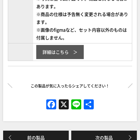
あります。
※商品の仕様は予告無く変更される場合があり
ます。
※画像のfigmaなど、セット内容以外のものは
付属しません。
詳細はこちら
この製品が気に入ったらシェアしてください！
F
X
Li
共
a
n
有
c
e
e
前の製品
次の製品