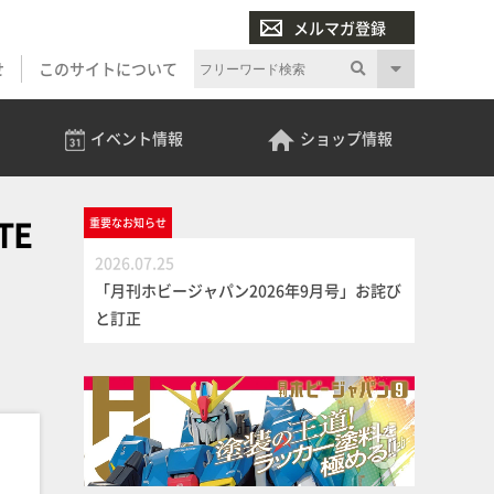
メルマガ登録
せ
このサイトについて
イベント
情報
ショップ
情報
TE
重要な
お知らせ
2026.07.25
「月刊ホビージャパン2026年9月号」お詫び
と訂正