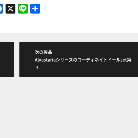
F
X
Li
共
a
n
有
c
e
e
b
次の製品
o
Alvastariaシリーズのコーディネイトドールset第
o
３...
k