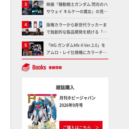
映画『機動戦士ガンダム 閃光のハ
変形、劇中どおりのプロポーショ
サウェイ キルケーの魔女』の見放
ンを再現【機動戦士Zガンダム】
題配信が8月31日（月）よりスタ
版権カラーから新世代ラッカーま
ート！Prime Videoで国内独占配
で独創的な製品開発を続ける「ガ
信
イアノーツ」に塗料開発の裏側と
「MG ガンダムMk-II Ver.2.0」を
ラッカー塗料の未来についてイン
アムロ・レイ仕様機にカラーチェ
タビュー！
ンジ!! ラッカー塗料の定番技法を
押さえるだけでハイクオリティの
作例に!!【試し読み】
雑誌購入
月刊ホビージャパン
2026年9月号
ご購入はこちら