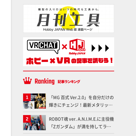
「MG 百式 Ver.2.0」を自分だけの
輝きにチェンジ！最新メタリック
塗料を使ってより金属感を増した
ROBOT魂 ver. A.N.I.M.E.に主役機
仕上がりに!!【試し読み】
「Zガンダム」が満を持してライ
ンナップ！ウェイブライダーへの