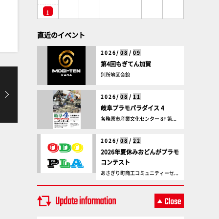
1
直近のイベント
2026/
08
/
09
第4回もぎてん加賀
別所地区会館
2026/
08
/
11
岐阜プラモパラダイス 4
各務原市産業文化センター 8F 第...
2026/
08
/
22
2026年夏休みおどんがプラモ
コンテスト
あさぎり町商工コミュニティーセ...