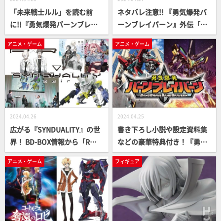
「未来戦士ルル」を読む前
ネタバレ注意!! 『勇気爆発バ
に!!『勇気爆発バーンブレイ
ーンブレイバーン』外伝「未
バーン』本編12話のあらすじ
来戦士ルル」を読む前にTVア
アニメ・ゲーム
アニメ・ゲーム
を一気に振り返り!!【後編】
ニメ本編を凝縮解説！【前
編】
2024.04.26
2024.04.25
広がる『SYNDUALITY』の世
書き下ろし小説や設定資料集
界！ BD-BOX情報から「R×
などの豪華特典付き！『勇気
R」楽曲MV等々『SYNDUALI
爆発バーンブレイバーン』Bl
アニメ・ゲーム
フィギュア
TY』情報を一挙にお届け！
u-ray（全2巻）が発売決定!!