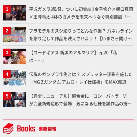
平成ガメラ3監督、ついに初集結!!金子修介×樋口真嗣
×田﨑竜太 4体のガメラを未来へつなぐ特別鼎談「ガ
メラ永久保存化プロジェクト FINAL」
プラモデルのスジ彫りってどんな作業？ パネルライン
を彫り足して作品を映えさせよう！【いまさら聞けな
いプラモデルの基礎：スジ彫りとパネルライン】
【コードギアス 新潔のアルマリア】ep20「私
は……」
伝説のガンプラ作例とは？ スプリッター迷彩を施した
「MG Zガンダム アムロ・レイ仕様機」をMAX渡辺が
ふたたび塗る!!【試し読み】
【完全リニューアル】超合金に「コン・バトラーV」
が完全新規造形で登場！気になる仕様を試作品の撮り
下ろしでご紹介!!さらに「大鉄人17」＆「ワンエイ
ト」セット情報もお届け！【超合金の魂】