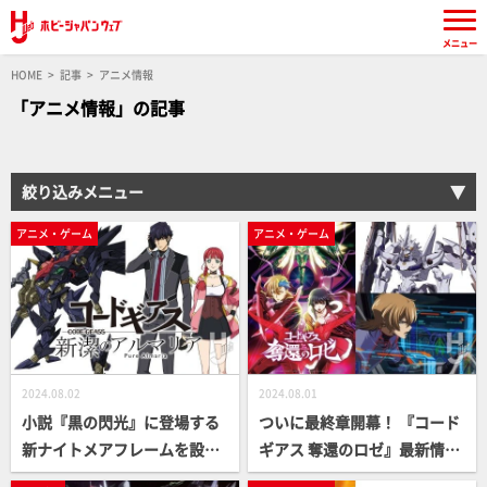
メニュー
HOME
記事
アニメ情報
「アニメ情報」の記事
絞り込みメニュー
アニメ・ゲーム
アニメ・ゲーム
2024.08.02
2024.08.01
小説『黒の閃光』に登場する
ついに最終章開幕！ 『コード
新ナイトメアフレームを設定
ギアス 奪還のロゼ』最新情報
画稿とともに紹介！【コード
をキービジュアルとともにお