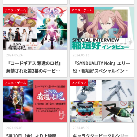
ど、新作フィギュアが目白押
までズラッと解説！月刊ホビ
アニメ・ゲーム
アニメ・ゲーム
しッ
ージャパン8月号は『機動戦
士ガンダムSEED FREEDOM』
特集！
2024.05.24
2024.05.13
『コードギアス 奪還のロゼ』
『SYNDUALITY Noir』エリー
解禁された第2幕のキービジ
役・稲垣好スペシャルインタ
ュアルとともに最新情報をお
ビュー！ 最終回を迎えた今だ
アニメ・ゲーム
フィギュア
届け！
からこそ語る作品への熱い想
い
2024.05.09
2024.05.09
5月10日（金）より上映開
キャラクタービークルシリー