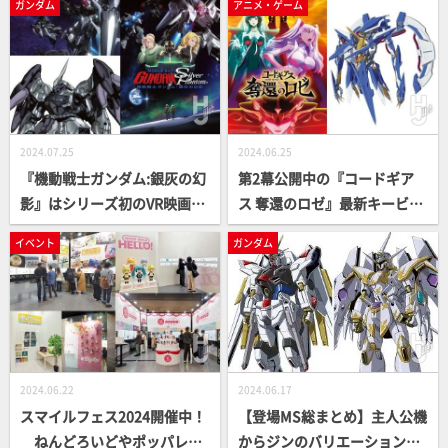
ガンダム
アニメ・ゲーム
ギアス 新潔のアルマリア】
届け！
2024.07.25
2024.06.25
『機動戦士ガンダム:銀灰の幻
第2幕公開中の『コードギア
影』はシリーズ初のVR映画作
ス 奪還のロゼ』最新キービジ
品！あらすじや登場MS、キャ
ュアルや主人公機「Zi-アルテ
イベント
ガンダム
ラクターなど気になる最新情
ミス」情報をお届け！
報を紹介！
2024.06.22
2024.06.17
スマイルフェス2024開催中！
【登場MS総まとめ】主人公機
ねんどろいどやポッパレな
からジンのバリエーション機