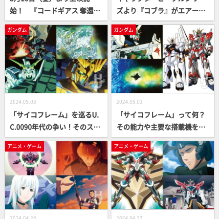
始！ 『コードギアス 奪還の
ズより『コブラ』がエアーバ
ロゼ』第1幕最新情報ととも
イクとともに原型を公開！
ガンダム
ガンダム
に、シリーズの歴史を振り返
『キャシャーン』『ヤッター
る！
マン』などタツノコプロとコ
ラボした「PANGDA」シリー
ズも展開【第62回 静岡ホビー
ショー エスワンフォー】
2024.05.03
2024.05.01
「サイコフレーム」を巡るU.
「サイコフレーム」って何？
C.0090年代の争い！そのスト
その能力や主要な搭載機を徹
ーリーを時系列で解説！
底解説！【ガンダム】
アニメ・ゲーム
アニメ・ゲーム
2024.04.28
2024.04.27