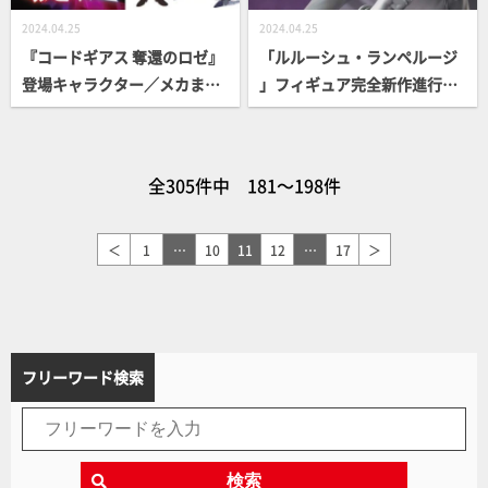
2024.04.25
2024.04.25
『コードギアス 奪還のロゼ』
「ルルーシュ・ランペルージ
登場キャラクター／メカまと
」フィギュア完全新作進行
め！2024年5月10日（金）よ
中！ 5月公開『コードギアス
り第1幕上映スタート！
奪還のロゼ』やコラボナイタ
ーなど、最新情報をチェッ
全305件中 181～198件
ク！
＜
1
…
10
11
12
…
17
＞
フリーワード検索
検索