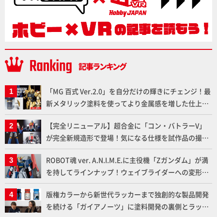
「MG 百式 Ver.2.0」を自分だけの輝きにチェンジ！最
新メタリック塗料を使ってより金属感を増した仕上が
りに!!【試し読み】
【完全リニューアル】超合金に「コン・バトラーV」
が完全新規造形で登場！気になる仕様を試作品の撮り
下ろしでご紹介!!さらに「大鉄人17」＆「ワンエイ
ROBOT魂 ver. A.N.I.M.E.に主役機「Zガンダム」が満
ト」セット情報もお届け！【超合金の魂】
を持してラインナップ！ウェイブライダーへの変形、
劇中どおりのプロポーションを再現【機動戦士Zガン
版権カラーから新世代ラッカーまで独創的な製品開発
ダム】
を続ける「ガイアノーツ」に塗料開発の裏側とラッカ