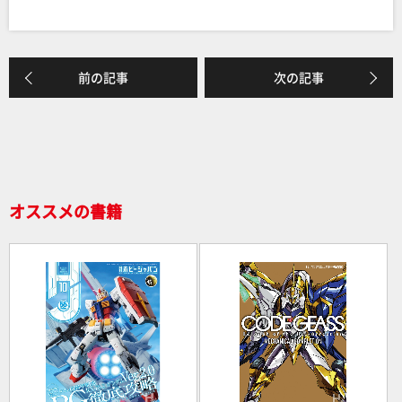
a
n
有
c
e
e
前の記事
次の記事
b
o
o
k
オススメの書籍