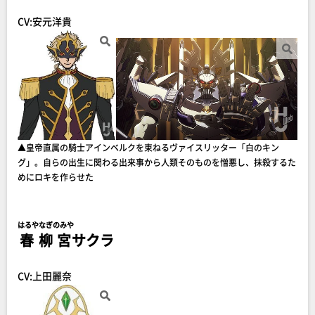
CV:安元洋貴
▲皇帝直属の騎士アインベルクを束ねるヴァイスリッター「白のキン
グ」。自らの出生に関わる出来事から人類そのものを憎悪し、抹殺するた
めにロキを作らせた
はるやなぎのみや
春柳宮
サクラ
CV:上田麗奈