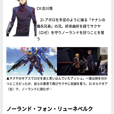
CV:古川慎
Zi-アポロを手足のように操る「ナナシの
傭兵兄弟」の兄。紆余曲折を経てサクヤ
（ロゼ）を守りノーランドを討つことを誓
う
▲サクヤのギアスでロゼを弟と思い込んでいたアッシュ。一度は袂を分か
つところだったが、自らの意思で再びサクヤに忠誠を誓う。Zi-オルテギア
（左）で、ノーランドに挑むが…
ノーランド・フォン・リューネベルク