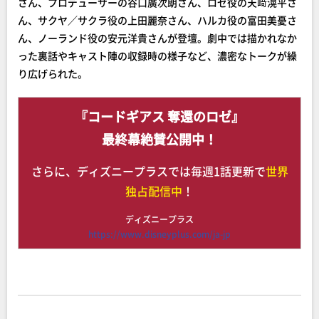
さん、プロデューサーの谷口廣次朗さん、ロゼ役の天﨑滉平さ
ん、サクヤ／サクラ役の上田麗奈さん、ハルカ役の富田美憂さ
ん、ノーランド役の安元洋貴さんが登壇。劇中では描かれなか
った裏話やキャスト陣の収録時の様子など、濃密なトークが繰
り広げられた。
『コードギアス 奪還のロゼ』
最終幕絶賛公開中！
さらに、ディズニープラスでは毎週1話更新で
世界
独占配信中
！
ディズニープラス
https://www.disneyplus.com/ja-jp