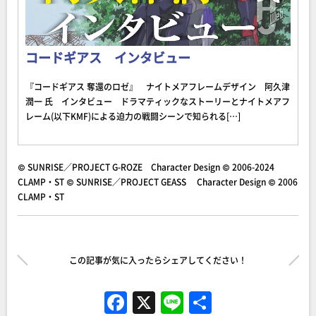
コードギアス インタビュー
『コードギアス 奪還のロゼ』 ナイトメアフレームデザイン 阿久津
潤一 氏 インタビュー ドラマティックなストーリーとナイトメアフ
レーム(以下KMF)による迫力の戦闘シーンで知られる[…]
© SUNRISE／PROJECT G-ROZE Character Design © 2006-2024
CLAMP・ST © SUNRISE／PROJECT GEASS Character Design © 2006
CLAMP・ST
この記事が気に入ったらシェアしてください！
F
X
Li
共