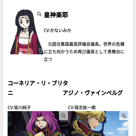
皇神楽耶
CV:かないみか
元超合集国最高評議会議長。世界の危機
に立ち向かうため再び議長として表舞台に
立つ
コーネリア・リ・ブリタ
ニア
ジノ・ヴァインベルグ
CV:皆川純子
CV:保志総一朗