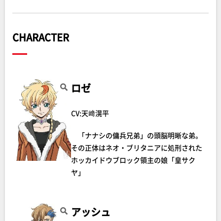
CHARACTER
ロゼ
CV:天﨑滉平
「ナナシの傭兵兄弟」の頭脳明晰な弟。
その正体はネオ・ブリタニアに処刑された
ホッカイドウブロック領主の娘「皇サク
ヤ」
アッシュ