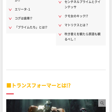
か!?
センチネルプライムとクイ
ンテッサ
エリータ-１
クモ女のキック!?
コグは歯車!?
マトリクスとは？
「プライムたち」とは!?
吹き替えを観たら原語も観
るべし！
■トランスフォーマーとは!?