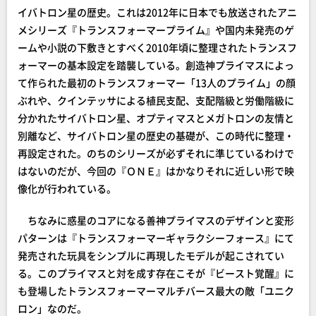
イバトロン星の歴史。これは2012年に日本でも放送されたアニ
メシリーズ『トランスフォーマープライム』や国内未発売のゲ
ームや小説の下敷きとすべく2010年頃に整理されたトランスフ
ォーマーの基本設定を踏襲している。創造神プライマスによっ
て作られた最初のトランスフォーマー「13人のプライム」の顔
ぶれや、クインテッサによる植民支配、支配階級と労働階級に
分かれたサイバトロン星、オプティマスとメガトロンの友情と
別離など、サイバトロン星の歴史の基礎が、この時代に整理・
再設定された。のちのシリーズが必ずそれに準じているわけで
はないのだが、今回の『ＯＮＥ』はかなりそれに近しい形で映
像化が行われている。
ちなみに惑星のコアになる善神プライマスのデザインと変形
パターンは『トランスフォーマーギャラクシーフォース』にて
発売された玩具をシンプルに再現したモデルが起こされてい
る。このプライマスと対を成す存在こそが『ビースト覚醒』に
も登場したトランスフォーマーマルチバース最大の敵「ユニク
ロン」なのだ。