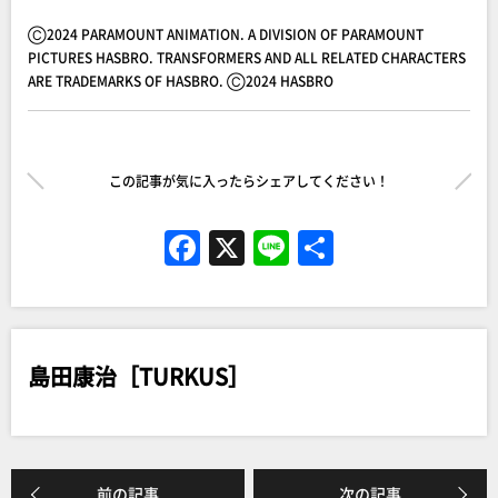
Ⓒ2024 PARAMOUNT ANIMATION. A DIVISION OF PARAMOUNT
PICTURES HASBRO. TRANSFORMERS AND ALL RELATED CHARACTERS
ARE TRADEMARKS OF HASBRO. Ⓒ2024 HASBRO
この記事が気に入ったらシェアしてください！
F
X
Li
共
a
n
有
c
e
e
島田康治［TURKUS］
b
o
o
k
前の記事
次の記事