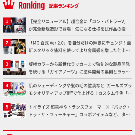
【完全リニューアル】超合金に「コン・バトラーV」
が完全新規造形で登場！気になる仕様を試作品の撮り
下ろしでご紹介!!さらに「大鉄人17」＆「ワンエイ
「MG 百式 Ver.2.0」を自分だけの輝きにチェンジ！最
ト」セット情報もお届け！【超合金の魂】
新メタリック塗料を使ってより金属感を増した仕上が
りに!!【試し読み】
版権カラーから新世代ラッカーまで独創的な製品開発
を続ける「ガイアノーツ」に塗料開発の裏側とラッカ
ー塗料の未来についてインタビュー！
肌のシェーディングや髪の毛の塗装など“ガールズプラ
モクオリティアップ術”で仕上げる！カスタム作例「白
騎士ソフィエラ」が完成！【「アルカナディアプラモ
トイライズ 超竜神やトランスフォーマー×『バック・
デルコンテスト」～8月17日（月）11:59まで応募受付
トゥ・ザ・フューチャー』コラボアイテムなど、タカ
中】
ラトミーの注目アイテムをチェック!!【タカラトミー
NEWITEM】