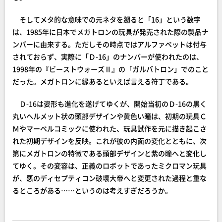
そしてメタ的な意味での元ネタを遡ると「16」という数字
は、1985年に日本でメガトロンの玩具が発売された際の製品ナ
ンバーに由来する。ただしその時点ではアルファベットは付与
されておらず、実際に「Ｄ-16」のナンバーが使われたのは、
1998年の『ビーストウォーズⅡ』の「ガルバトロン」でのこと
だった。メガトロンに縁あるといえば言える符丁である。
Ｄ-16は姿形も進化を遂げてゆくが、開始当初のＤ-16の黒く
丸いヘルメット状の頭部デザインや黄色い瞳は、初期の玩具Ｃ
Ｍやマーベルコミックに使われた、玩具試作を元に描き起こさ
れた初期デザインを反映。これが彼の内面の変化とともに、次
第にメガトロンの特徴である頭部デザインと紫の瞳へと変化し
てゆく。その変容は、正義のロボットであったミクロマン玩具
が、悪のディセプティコン破壊大帝へと変更された過程と重な
るところがある……というのは考えすぎだろうか。