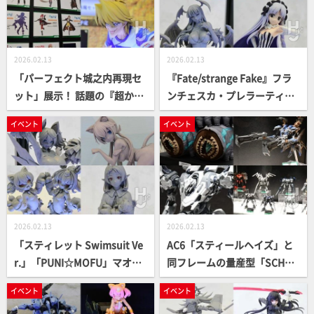
バードなど、コトブキヤ最新
キットをピックアップ！【コ
トブキヤコレクション2026】
2026.02.13
2026.02.13
「パーフェクト城之内再現セ
『Fate/strange Fake』フラ
ット」展示！ 話題の『超かぐ
ンチェスカ・プレラーティの
や姫！』かぐや、月見ヤチヨ
フィギュア化＆デコマスが展
イベント
イベント
や『あおぎり高校』より音霊
示！『KOF XV』ナコルル、
魂子、石狩あかり、栗駒こま
『ヴァンパイア』モリガン、
るの3人もフィギュア化！コ
リリスなど、コトブキヤ最新
トブキヤ最新フィギュアレポ
フィギュアレポート②【コト
ート③【コトブキヤコレクシ
ブキヤコレクション2026】
ョン2026】
2026.02.13
2026.02.13
「スティレット Swimsuit Ve
AC6「スティールヘイズ」と
r.」「PUNI☆MOFU」マオ、
同フレームの量産型「SCHNE
トゥのフィギュアが初展示！
IDER NACHTREIHER/40E 近接
イベント
イベント
PSO2es「光舞のジェネ[スタ
突撃型」のサンプルが初展