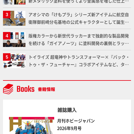
新メタリック塗料を使ってより金属感を増した仕上が
りに!!【試し読み】
アオシマの「けもプラ」シリーズ新アイテムに航空自
衛隊御前崎分屯基地の公式キャラクターとして誕生し
た「おまねこ」が着任！けもプラ公式サイト限定版と
版権カラーから新世代ラッカーまで独創的な製品開発
通常版の2ラインで発売！
を続ける「ガイアノーツ」に塗料開発の裏側とラッカ
ー塗料の未来についてインタビュー！
トイライズ 超竜神やトランスフォーマー×『バック・
トゥ・ザ・フューチャー』コラボアイテムなど、タカ
ラトミーの注目アイテムをチェック!!【タカラトミー
NEWITEM】
雑誌購入
月刊ホビージャパン
2026年9月号