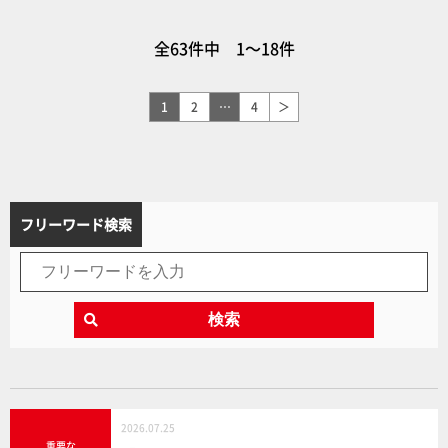
スクール 瑠衣のバイクセッ
載のビークルも加えて、白バ
ト」「エクストリーム スポー
イ機動隊風にカスタマイズ！
全63件中 1～18件
ツバイク 2ndカラー」などの
最新アイテムも展示【コトブ
キヤコレクション2026】
1
2
…
4
＞
フリーワード検索
検索
2026.07.25
重要な