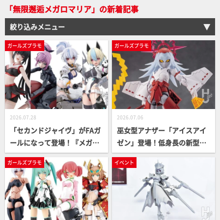
「無限邂逅メガロマリア」の新着記事
の心境など語ってもらった！
【HJメカニクス28】
絞り込みメニュー
ガールズプラモ
ガールズプラモ
2026.07.28
2026.07.06
「セカンドジャイヴ」がFAガ
巫女型アナザー「アイスアイ
ールになって登場！『メガミ
ゼン」登場！低身長の新型マ
デバイス』や『無限邂逅メガ
リオネットスタイルでキャラ
ガールズプラモ
イベント
ロマリア』などコトブキヤの
メイクの幅がさらに広がる。
ガールズプラモを新商品を一
ネイキッドフェイスも付属
挙にご紹介！
【無限邂逅メガロマリア】