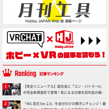
【完全リニューアル】超合金に「コン・バトラーV」
が完全新規造形で登場！気になる仕様を試作品の撮り
下ろしでご紹介!!さらに「大鉄人17」＆「ワンエイ
「MG 百式 Ver.2.0」を自分だけの輝きにチェンジ！最
ト」セット情報もお届け！【超合金の魂】