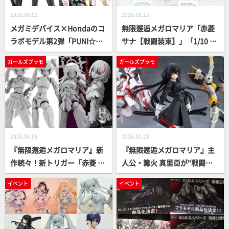
2026.06.02
2026.05.13
メガミデバイス×Hondaのコ
無限邂逅メガロマリア「赤菱
ラボモデル第2弾「PUNI☆M
サナ【戦闘装束】」「1/10 ポ
OFU マオ×Hondaモンキー」
ーンA1」「メタモルフォ―ゼ
ガールズプラモ
ガールズプラモ
が登場！グランデスケール新
ユニット クリミナルバスター
作「フレームミュージック・
（仮）」などの原型が初展
ガール 初音ミク」やメガロマ
示！【コトブキヤ／静岡ホビ
リア「エミュレータ#2」も要
ーショー2026】
チェック【コトブキヤ最新ガ
ールズプラモ】
2026.04.08
2026.03.28
『無限邂逅メガロマリア』新
『無限邂逅メガロマリア』主
作続々！新トリガー「赤菱 サ
人公・篝火 真里亞が“戦闘装
ナ」原型解禁ほか、コトブキ
束”で登場！新機構「マリアス
イベント
イベント
ヤコレクション2026で発表さ
イング」を採用した新たなフ
れたアナザーたちも進行中
ラッグシップモデルをご覧あ
れ