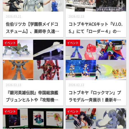
2026.03.21
2026.02.13
佐伯リツカ【学園祭メイドコ
コトブキヤAC6キット「V.I.O.
スチューム】、薬師寺 久遠
S.」にて「ローダー４」の商
【チャイナコスチューム】、
品化が決定！『ARMORED CO
イベント
イベント
早乙女 瑠衣【桃桜高校・競泳
RE LAST RAVEN』クレスト C
水着】と新衣装アイテムがお
R-C06U5 ファシネイター最終
披露目。3月21日（土）、22
戦Ver.も商品化！【コトブキ
日（日）開催！ 三連休は「創
ヤコレクション2026】
彩少女庭園」5周年記念イベ
ント「創彩フェス5th」に行
2026.02.13
2026.02.13
こう!!
『銀河英雄伝説』帝国総旗艦
コトブキヤ『ロックマン』プ
ブリュンヒルトや『攻殻機動
ラモデル一斉展示！最新キッ
隊 S.A.C. 2nd GIG』多脚戦車
ト「シグマ ロックマンX Ve
イベント
イベント
「剣菱重工 HAW206」 陸自正
r.」「ゼロ 1st Ver.」も展示
式採用Ver.、『太陽の勇者フ
【コトブキヤコレクション20
ァイバード』グレートファイ
26】