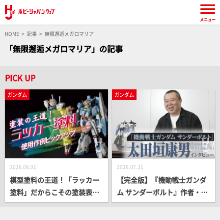
メニュー
HOME
記事
無限邂逅メガロマリア
「無限邂逅メガロマリア」の記事
PICK UP
ガンダム
ガンダム
2026.08.01
2026.07.31
模型塗料の王道！「ラッカー
【完全版】『機動戦士ガンダ
塗料」だからこその塗装表現
ム サンダーボルト』作者・太
をプロモデラー作例とともに
田垣康男インタビュー!! クラ
ピックアップ！
イマックスの舞台裏や完結後