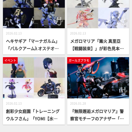
ーフェス]」や無職転生「シル
示！腕部パーツ「VP-46D」や
フィエット・グレイラット」
長距離ショットガン「SG-027
など コトブキヤ最新フィギュ
ZIMMERMAN」が付属【コト
アレポート①【コトブキヤコ
ブキヤコレクション2026】
レクション2026】
2026.02.13
2026.02.13
ヘキサギア「マーナガルム」
メガロマリア「篝火 真里亞
「バルクアームλ オステオ
【戦闘装束】」が彩色見本で
ン」「ディフィニッションア
初展示！新登場「アイスアイ
イベント
ガールズプラモ
ーマー VT1」2026年発売の最
ゼン」「スターズ」の原型展
新アイテムの彩色見本が展
示、「エクスハンドユニット
示！【コトブキヤコレクショ
【女性型A】ホワイトVer.」も
ン2026】
発売決定【コトブキヤコレク
ション2026】
2026.02.13
2026.01.28
創彩少女庭園「トレーニング
『無限邂逅メガロマリア』警
ウルフさん」「YOMI【水
察官モチーフのアナザー「ヴ
着】」が初公開！「アフター
ァリアント」を、ギミック満