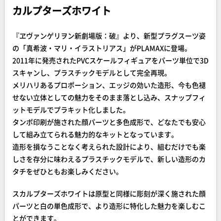
カルプターズホワイト
『ヱヴァンゲリヲン新劇場版：破』より、新型プラグスーツ姿
の「真希波・マリ・イラストリアス」がPLAMAXに登場。
2011年に発売されたPVCスケールフィギュアをパーツ単位で3D
スキャンし、プラスチックモデルとして完全再現。
メリハリあるプロポーション、エッジの効いた造形、今も色褪
せない立体としての魅力をそのまま落とし込み、スナップフィ
ットモデルでプラキット化しました。
タンポ印刷が施された顔パーツと多色成形で、どなたでも安心
して組み立てられる魅力的なキットとなっています。
造形を損なうことなく考えられた設計により、組むだけでも楽
しさを存分に味わえるプラスチックモデルで、新しい造形のカ
タチをぜひともお楽しみください。
スカルプターズホワイトは原型と同様に彫刻が深く施された顔
パーツと白の単色成形で、より造形に特化した魅力を楽しむこ
とができます。