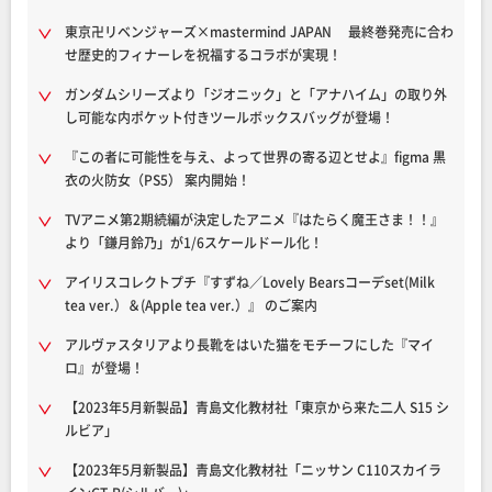
東京卍リベンジャーズ×mastermind JAPAN 最終巻発売に合わ
せ歴史的フィナーレを祝福するコラボが実現！
ガンダムシリーズより「ジオニック」と「アナハイム」の取り外
し可能な内ポケット付きツールボックスバッグが登場！
『この者に可能性を与え、よって世界の寄る辺とせよ』figma 黒
衣の火防女（PS5） 案内開始！
TVアニメ第2期続編が決定したアニメ『はたらく魔王さま！！』
より「鎌月鈴乃」が1/6スケールドール化！
アイリスコレクトプチ『すずね／Lovely Bearsコーデset(Milk
tea ver.）＆(Apple tea ver.）』 のご案内
アルヴァスタリアより長靴をはいた猫をモチーフにした『マイ
ロ』が登場！
【2023年5月新製品】青島文化教材社「東京から来た二人 S15 シ
ルビア」
【2023年5月新製品】青島文化教材社「ニッサン C110スカイラ