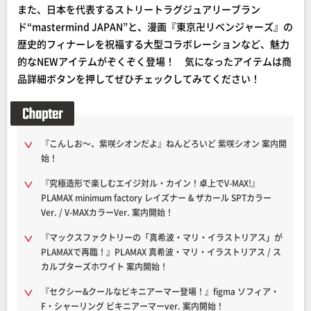
また、日本を代表するストリートラグジュアリーブラン
ド“mastermind JAPAN”と、漫画『東京卍リベンジャーズ』の
歴史的フィナーレを祝福する大型コラボレーションなど、魅力
的なNEWアイテムがぞくぞく登場！ 気になったアイテムは商
品詳細ボタンを押してぜひチェックしてみてください！
『こんしお～、紫咲シオンだよ』ねんどろいど 紫咲シオン 案内開
始！
『究極造形で楽しむエイジ対ル・カイン！卓上でV-MAX!』
PLAMAX minimum factory レイズナー & ザカール SPTカラー
Ver. / V-MAXカラーVer. 案内開始！
『マックスファクトリーの「真希波・マリ・イラストリアス」が
PLAMAXで再臨！』PLAMAX 真希波・マリ・イラストリアス / ス
カルプターズホワイト 案内開始！
『セクシー&クールなビキニアーマー登場！』figma ソフィア・
F・シャーリング ビキニアーマーver. 案内開始！