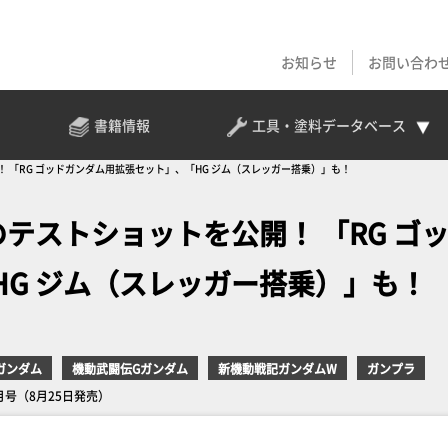
お知らせ
お問い合わ
書籍情報
工具・塗料
データベース
！ 「RG ゴッドガンダム用拡張セット」、「HG ジム（スレッガー搭乗）」も！
のテストショットを公開！ 「RG ゴ
G ジム（スレッガー搭乗）」も！
ガンダム
機動武闘伝Gガンダム
新機動戦記ガンダムW
ガンプラ
10月号（8月25日発売）