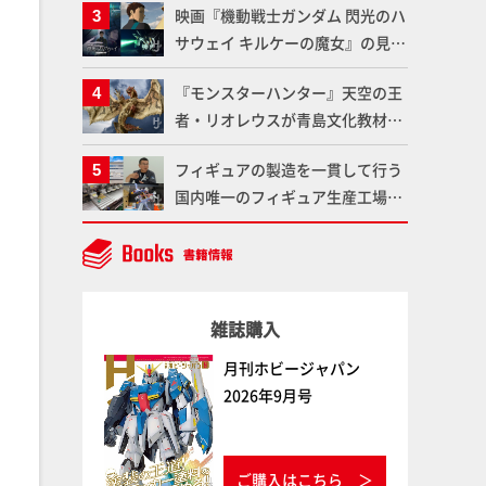
映画『機動戦士ガンダム 閃光のハ
である「GSIクレオス」が語るラ
サウェイ キルケーの魔女』の見放
ッカー塗料の未来とは？
題配信が8月31日（月）よりスタ
『モンスターハンター』天空の王
ート！Prime Videoで国内独占配
者・リオレウスが青島文化教材社
信
「PLAfig.」にラインナップ！原
フィギュアの製造を一貫して行う
型・蟹蟲修造氏の彩色作例で超ハ
国内唯一のフィギュア生産工場グ
イディテールかつ躍動感に満ちた
ッドスマイルカンパニーの楽月・
造形をチェック
望月工場に突撃！谷本工場長への
インタビューと『PLAMAX AAAヴ
ンダー』の続報も！
雑誌購入
月刊ホビージャパン
2026年9月号
ご購入はこちら