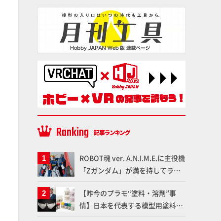
ROBOT魂 ver. A.N.I.M.E.に主役機
「Zガンダム」が満を持してライ
ンナップ！ウェイブライダーへの
【昨今のプラモ“塗料・溶剤”事
変形、劇中どおりのプロポーショ
情】日本を代表する模型用塗料
ンを再現【機動戦士Zガンダム】
「Mr.カラー」やツールメーカー