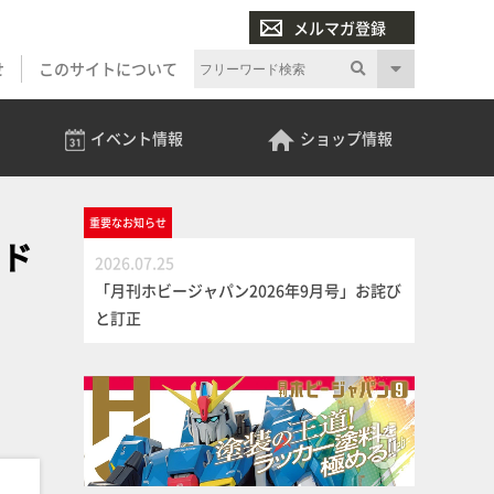
メルマガ登録
せ
このサイトについて
イベント
情報
ショップ
情報
重要な
お知らせ
ッド
2026.07.25
「月刊ホビージャパン2026年9月号」お詫び
と訂正