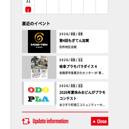
31
1
直近のイベント
2026/
08
/
09
第4回もぎてん加賀
別所地区会館
2026/
08
/
11
岐阜プラモパラダイス 4
各務原市産業文化センター 8F 第...
2026/
08
/
22
2026年夏休みおどんがプラモ
コンテスト
あさぎり町商工コミュニティーセ...