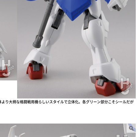
体より大柄な格闘戦用機らしいスタイルで立体化。各グリーン部分こそシールだが