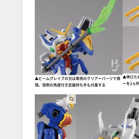
▲伸びた
▲ビームグレイブの刃は専用のクリアーパーツで再
ーを2ヵ
現。恒例の角度付き武器持ち手も付属する