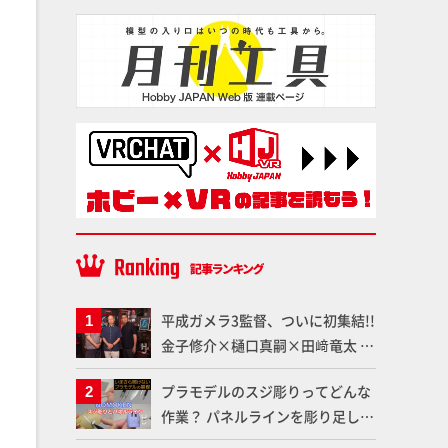
平成ガメラ3監督、ついに初集結!!
金子修介×樋口真嗣×田﨑竜太 4
体のガメラを未来へつなぐ特別鼎
プラモデルのスジ彫りってどんな
談「ガメラ永久保存化プロジェク
作業？ パネルラインを彫り足して
ト FINAL」
作品を映えさせよう！【いまさら