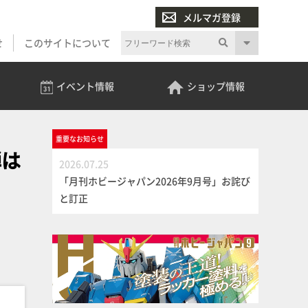
メルマガ登録
せ
このサイトについて
イベント
情報
ショップ
情報
重要な
お知らせ
弾は
2026.07.25
「月刊ホビージャパン2026年9月号」お詫び
と訂正