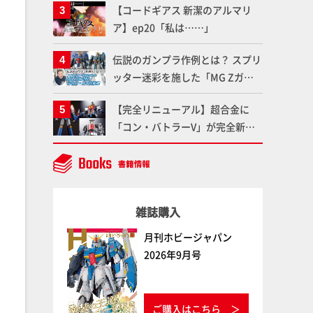
【コードギアス 新潔のアルマリ
聞けないプラモデルの基礎：スジ
ア】ep20「私は……」
彫りとパネルライン】
伝説のガンプラ作例とは？ スプリ
ッター迷彩を施した「MG Zガン
ダム アムロ・レイ仕様機」をMAX
【完全リニューアル】超合金に
渡辺がふたたび塗る!!【試し読
「コン・バトラーV」が完全新規
み】
造形で登場！気になる仕様を試作
品の撮り下ろしでご紹介!!さらに
「大鉄人17」＆「ワンエイト」セ
ット情報もお届け！【超合金の
雑誌購入
魂】
月刊ホビージャパン
2026年9月号
ご購入はこちら