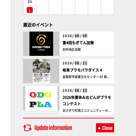
31
1
直近のイベント
2026/
08
/
09
第4回もぎてん加賀
別所地区会館
2026/
08
/
11
岐阜プラモパラダイス 4
各務原市産業文化センター 8F 第...
2026/
08
/
22
2026年夏休みおどんがプラモ
コンテスト
あさぎり町商工コミュニティーセ...