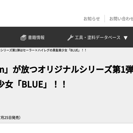
お知らせ
お問い合わ
書籍情報
工具・塗料
データベース
ナルシリーズ第1弾はセーラー×ハイレグの黒髪美少女「BLUE」！！
ain」が放つオリジナルシリーズ第1
女「BLUE」！！
（7月25日発売）