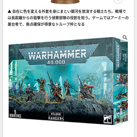
▲ 自在に色を変える外套を身にまとい銀河を放浪する戦士たち。戦場で
は長距離からの狙撃を行う偵察部隊の役割を担う。ゲームではアーミーの
屋台骨で、拠点確保が得意なトループ枠となる