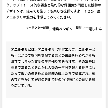
クアップ！！！SF的な要素と祭司的な雰囲気が同居した独特の
デザインは、組んでも塗っても楽しさ抜群ですよ！！ぜひ一度
アエルダリの魅力を体感してみてください。
キャラクター解説
撮影
／傭兵ペンギン
／三環しおん
アエルダリとは
／
アエルダリ（宇宙エルフ。エルダーと
も）はかつて銀河を支配するほどの栄華を極めながらも
滅びてしまった文明の生き残りである種族。その軍勢は
長命であることを活かし人類の一生分を超える長きにわ
たって戦いの道を極めた熟練の戦士たちで構成され、種
の存亡をかけて銀河の各地で他の“劣等種”との戦いを繰
り広げている。