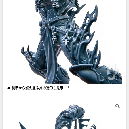
▲ 装甲から燃え盛る炎の造形も見事！！