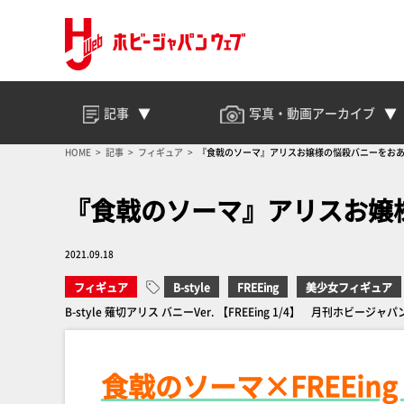
記事
写真・動画
アーカイブ
HOME
記事
フィギュア
『食戟のソーマ』アリスお嬢様の悩殺バニーをお
『食戟のソーマ』アリスお嬢
2021.09.18
フィギュア
B-style
FREEing
美少女フィギュア
B-style 薙切アリス バニーVer. 【FREEing 1/4】 月刊ホビージ
食戟のソーマ×FREEin