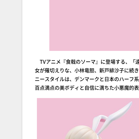
TVアニメ『食戟のソーマ』に登場する、「
女が薙切えりな、小林竜胆、新戸緋沙子に続きB
ニースタイルは、デンマークと日本のハーフ系
百点満点の美ボディと自信に満ちた小悪魔的表