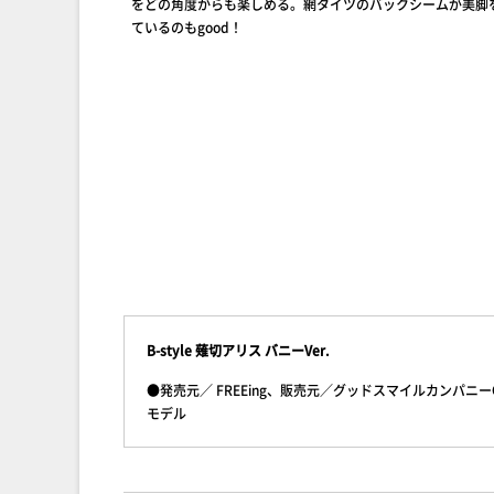
をどの角度からも楽しめる。網タイツのバックシームが美脚
ているのもgood！
B-style 薙切アリス バニーVer.
●発売元／ FREEing、販売元／グッドスマイルカンパニー●
モデル