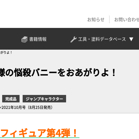
お知らせ
お問い合わ
書籍情報
工具・塗料
データベース
あがりよ！
様の悩殺バニーをおあがりよ！
完成品
ジャンプキャラクター
ャパン2021年10月号（8月25日発売）
g フィギュア第4弾！