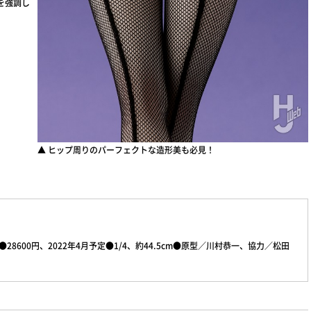
を強調し
▲ ヒップ周りのパーフェクトな造形美も必見！
28600円、2022年4月予定●1/4、約44.5cm●原型／川村恭一、協力／松田