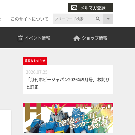
メルマガ登録
せ
このサイトについて
イベント
情報
ショップ
情報
重要な
お知らせ
2026.07.25
「月刊ホビージャパン2026年9月号」お詫び
と訂正