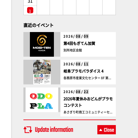
31
1
直近のイベント
2026/
08
/
09
第4回もぎてん加賀
別所地区会館
2026/
08
/
11
岐阜プラモパラダイス 4
各務原市産業文化センター 8F 第...
2026/
08
/
22
2026年夏休みおどんがプラモ
コンテスト
あさぎり町商工コミュニティーセ...