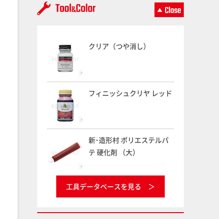
クリア（つや消し）
フィニッシュクリヤ レッド
新･造形村 ポリエステルパ
テ 硬化剤 （大）
工具データベースを見る