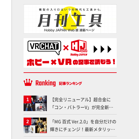
【完全リニューアル】超合金に
「コン・バトラーV」が完全新規
造形で登場！気になる仕様を試作
「MG 百式 Ver.2.0」を自分だけの
品の撮り下ろしでご紹介!!さらに
輝きにチェンジ！最新メタリック
「大鉄人17」＆「ワンエイト」セ
塗料を使ってより金属感を増した
ット情報もお届け！【超合金の