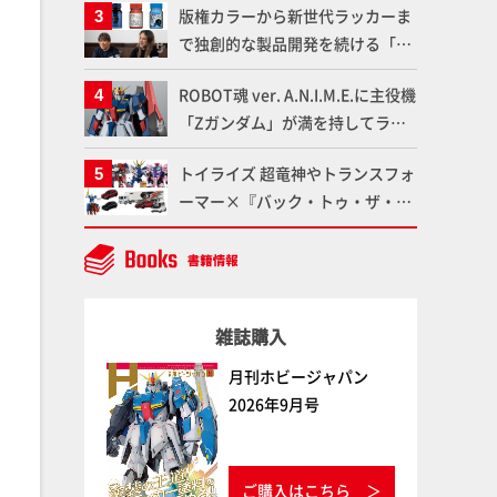
版権カラーから新世代ラッカーま
仕上がりに!!【試し読み】
魂】
で独創的な製品開発を続ける「ガ
イアノーツ」に塗料開発の裏側と
ROBOT魂 ver. A.N.I.M.E.に主役機
ラッカー塗料の未来についてイン
「Zガンダム」が満を持してライ
タビュー！
ンナップ！ウェイブライダーへの
トイライズ 超竜神やトランスフォ
変形、劇中どおりのプロポーショ
ーマー×『バック・トゥ・ザ・フ
ンを再現【機動戦士Zガンダム】
ューチャー』コラボアイテムな
ど、タカラトミーの注目アイテム
をチェック!!【タカラトミー
NEWITEM】
雑誌購入
月刊ホビージャパン
2026年9月号
ご購入はこちら