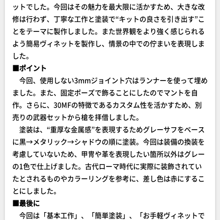
ットでした。今回はその魅力を最大限に活かすため、大きな改
修は行わず、丁寧な工作と塗装で“キットの良さを引き出す”こ
とをテーマに製作しました。また世界観をより強く感じられる
よう簡易ヴィネットを製作し、情景の中での佇まいを表現しま
した。
■ポイント
今回、使用しない3mmジョイント穴はランナーを使って埋め
ました。また、固定ポーズで飾ることにしたのでマントを自
作。さらに、30MFの特徴であるカスタム性を活かすため、別
売りの武器セットから槍を拝借しました。
塗装は、“重厚な金属感”を表現するためグレーサフをベース
に黒→メタリック→シャドウの順に塗装。今回は装備の換装を
考慮していないため、甲冑や革を表現したい箇所以外はグレー
の1色で仕上げました。古代ローマ時代に実際に装飾されてい
たとされるものやカラーリングを参考に、差し色は赤にするこ
とにしました。
■最後に
今回は「基本工作」、「簡単塗装」、「お手軽ヴィネットで