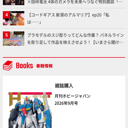
×田﨑竜太 4体のガメラを未来へつなぐ特別鼎談「ガ
メラ永久保存化プロジェクト FINAL」
【コードギアス 新潔のアルマリア】ep20「私
は……」
プラモデルのスジ彫りってどんな作業？ パネルライン
を彫り足して作品を映えさせよう！【いまさら聞けな
いプラモデルの基礎：スジ彫りとパネルライン】
雑誌購入
月刊ホビージャパン
2026年9月号