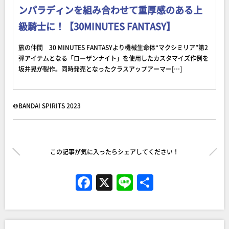
ンパラディンを組み合わせて重厚感のある上
級騎士に！【30MINUTES FANTASY】
旅の仲間 30 MINUTES FANTASYより機械生命体“マクシミリア”第2
弾アイテムとなる「ローザンナイト」を使用したカスタマイズ作例を
坂井晃が製作。同時発売となったクラスアップアーマー[…]
©BANDAI SPIRITS 2023
この記事が気に入ったらシェアしてください！
F
X
Li
共
a
n
有
c
e