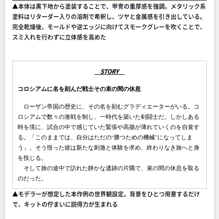
▲本体は黒下地から塗装することで、甲冑の重厚感を強調。メタリック系
塗料はリターダー入りの溶剤で希釈し、ツヤと金属感を引き出している。
完全乾燥後、モールドや逆エッジに向けてスモークグレーを吹くことで、
スミ入れを行わずに立体感を高めた
STORY
コロシアムに名を刻んだ戦士その束の間の休息
ローザン帝国の歴史に、その名を刻むグラディエーターがいる。コ
ロシアムで数々の激戦を制し、一時代を築いた剣闘士だ。しかしある
時を境に、試合の中で感じていた緊張や高揚が薄れていくのを自覚す
る。「このままでは、自分はただの“勝つための機械”になってしま
う」。そう悟った彼は新たな刺激と体験を求め、終わりなき旅へと身
を投じる。
そして旅の途中で訪れた静かな遺跡の片隅で、束の間の休息を取る
のだった。
▲モデラーが想定した本作例の世界観設定。背景をひとつ用意するだけ
で、キットの佇まいに説得力が生まれる