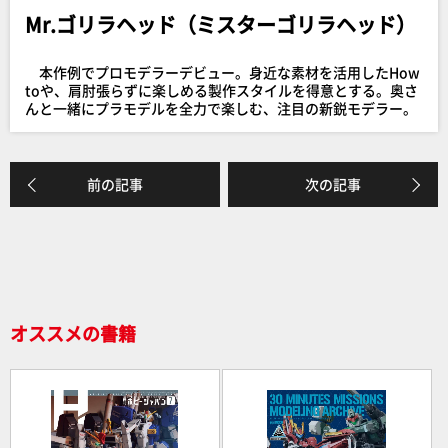
e
Mr.ゴリラヘッド（ミスターゴリラヘッド）
b
o
本作例でプロモデラーデビュー。身近な素材を活用したHow
o
toや、肩肘張らずに楽しめる製作スタイルを得意とする。奥さ
んと一緒にプラモデルを全力で楽しむ、注目の新鋭モデラー。
k
前の記事
次の記事
オススメの書籍