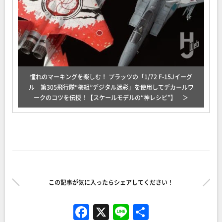
憧れのマーキングを楽しむ！ プラッツの「1/72 F-15Jイーグ
ル 第305飛行隊“梅組”デジタル迷彩」を使用してデカールワ
ークのコツを伝授！【スケールモデルの“神レシピ”】
この記事が気に入ったらシェアしてください！
F
X
Li
共