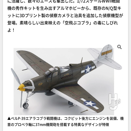
に活躍し、数々のエースも輩出した。1/72スケールWWII戦闘
機の秀作キットを生み出すアルマホビーから、既存のN/Q型キ
ットに3Dプリント製の偵察カメラと治具を追加した偵察機型が
登場。素晴らしい出来映えの「空飛ぶコブラ」の毒にしびれ
よ！
▲ベルP-39エアラコブラ戦闘機は、コクピット後方にエンジンを装備、機
首のプロペラ軸に37mm機関砲を搭載する特異なデザインが特徴