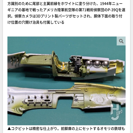
方識別のために尾部と主翼前縁をホワイトに塗り分けた、1944年ニュー
ギニアの基地で戦ったアメリカ陸軍航空隊の第71戦術偵察団のP-39Qを選
択。偵察カメラは3Dプリント製パーツがセットされ、胴体下面の取り付
け位置の穴開け治具も付属している
▲コクピットは精密な仕上がり。前脚庫の上にセットするオモリの鉄球も