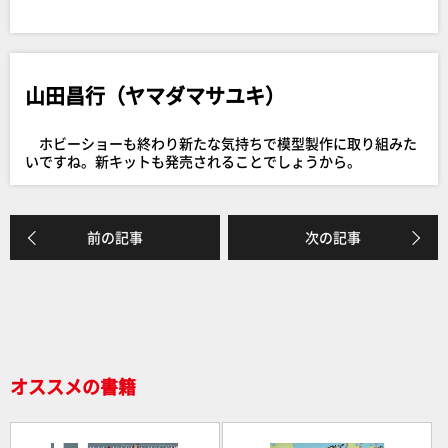
a
n
有
c
e
e
山田昌行（ヤマダマサユキ）
b
o
ホビーショーも終わり新たな気持ちで模型製作に取り組みた
o
いですね。新キットも発売されることでしょうから。
k
前の記事
次の記事
オススメの書籍