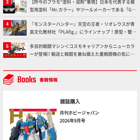
【昨今のプラモ“塗料・溶剤”事情】日本を代表する模
型用塗料「Mr.カラー」やツールメーカーである「GSI
クレオス」が語るラッカー塗料の未来とは？
『モンスターハンター』天空の王者・リオレウスが青
島文化教材社「PLAfig.」にラインナップ！原型・蟹蟲
修造氏の彩色作例で超ハイディテールかつ躍動感に満
多目的戦闘マシン＜コスモキャリア＞からニューカラ
ちた造形をチェック
ーが登場!! 輸送と戦闘を兼ね備えた重戦闘機の気にな
るギミックや各形態を余すところなくご紹介！【ダイ
アクロンワールド】
雑誌購入
月刊ホビージャパン
2026年9月号