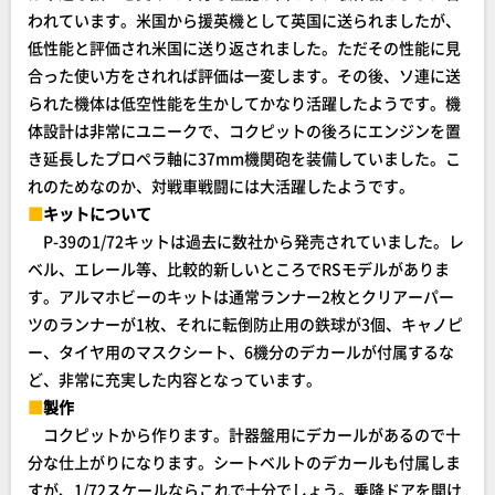
われています。米国から援英機として英国に送られましたが、
低性能と評価され米国に送り返されました。ただその性能に見
合った使い方をされれば評価は一変します。その後、ソ連に送
られた機体は低空性能を生かしてかなり活躍したようです。機
体設計は非常にユニークで、コクピットの後ろにエンジンを置
き延長したプロペラ軸に37mm機関砲を装備していました。こ
れのためなのか、対戦車戦闘には大活躍したようです。
■
キットについて
P-39の1/72キットは過去に数社から発売されていました。レ
ベル、エレール等、比較的新しいところでRSモデルがありま
す。アルマホビーのキットは通常ランナー2枚とクリアーパー
ツのランナーが1枚、それに転倒防止用の鉄球が3個、キャノピ
ー、タイヤ用のマスクシート、6機分のデカールが付属するな
ど、非常に充実した内容となっています。
■
製作
コクピットから作ります。計器盤用にデカールがあるので十
分な仕上がりになります。シートベルトのデカールも付属しま
すが、1/72スケールならこれで十分でしょう。乗降ドアを開け