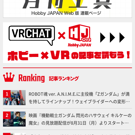
ROBOT魂 ver. A.N.I.M.E.に主役機「Zガンダム」が満
を持してラインナップ！ウェイブライダーへの変形、
劇中どおりのプロポーションを再現【機動戦士Zガン
映画『機動戦士ガンダム 閃光のハサウェイ キルケーの
ダム】
魔女』の見放題配信が8月31日（月）よりスタート！
Prime Videoで国内独占配信