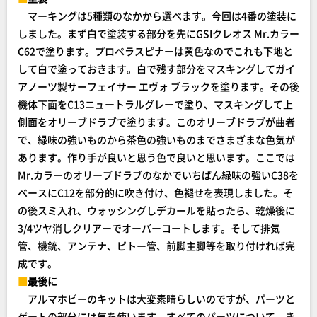
マーキングは5種類のなかから選べます。今回は4番の塗装に
しました。まず白で塗装する部分を先にGSIクレオス Mr.カラー
C62で塗ります。プロペラスピナーは黄色なのでこれも下地と
して白で塗っておきます。白で残す部分をマスキングしてガイ
アノーツ製サーフェイサー エヴォ ブラックを塗ります。その後
機体下面をC13ニュートラルグレーで塗り、マスキングして上
側面をオリーブドラブで塗ります。このオリーブドラブが曲者
で、緑味の強いものから茶色の強いものまでさまざまな色気が
あります。作り手が良いと思う色で良いと思います。ここでは
Mr.カラーのオリーブドラブのなかでいちばん緑味の強いC38を
ベースにC12を部分的に吹き付け、色褪せを表現しました。そ
の後スミ入れ、ウォッシングしデカールを貼ったら、乾燥後に
3/4ツヤ消しクリアーでオーバーコートします。そして排気
管、機銃、アンテナ、ピトー管、前脚主脚等を取り付ければ完
成です。
■
最後に
アルマホビーのキットは大変素晴らしいのですが、パーツと
ゲートの部分には気を使います。すべてのパーツについて、き