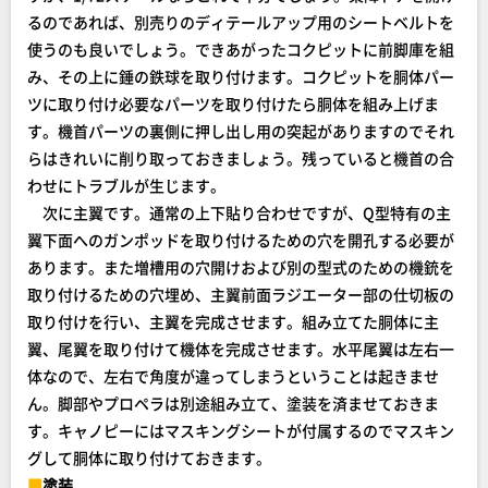
るのであれば、別売りのディテールアップ用のシートベルトを
使うのも良いでしょう。できあがったコクピットに前脚庫を組
み、その上に錘の鉄球を取り付けます。コクピットを胴体パー
ツに取り付け必要なパーツを取り付けたら胴体を組み上げま
す。機首パーツの裏側に押し出し用の突起がありますのでそれ
らはきれいに削り取っておきましょう。残っていると機首の合
わせにトラブルが生じます。
次に主翼です。通常の上下貼り合わせですが、Q型特有の主
翼下面へのガンポッドを取り付けるための穴を開孔する必要が
あります。また増槽用の穴開けおよび別の型式のための機銃を
取り付けるための穴埋め、主翼前面ラジエーター部の仕切板の
取り付けを行い、主翼を完成させます。組み立てた胴体に主
翼、尾翼を取り付けて機体を完成させます。水平尾翼は左右一
体なので、左右で角度が違ってしまうということは起きませ
ん。脚部やプロペラは別途組み立て、塗装を済ませておきま
す。キャノピーにはマスキングシートが付属するのでマスキン
グして胴体に取り付けておきます。
■
塗装