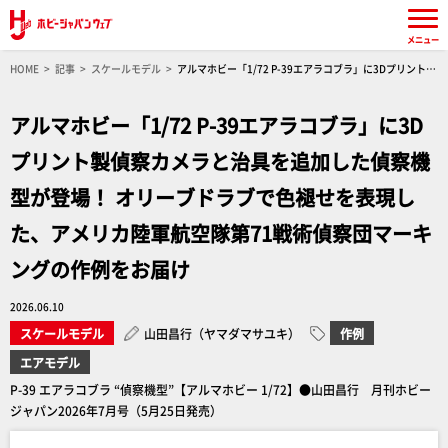
メニュー
HOME
記事
スケールモデル
アルマホビー「1/72 P-39エアラコブラ」に3Dプリント製
偵察カメラと治具を追加した偵察機型が登場！ オリーブドラブで色褪せを表現した、アメリカ
陸軍航空隊第71戦術偵察団マーキングの作例をお届け
アルマホビー「1/72 P-39エアラコブラ」に3D
プリント製偵察カメラと治具を追加した偵察機
型が登場！ オリーブドラブで色褪せを表現し
た、アメリカ陸軍航空隊第71戦術偵察団マーキ
ングの作例をお届け
2026.06.10
スケールモデル
山田昌行（ヤマダマサユキ）
作例
エアモデル
P-39 エアラコブラ “偵察機型”【アルマホビー 1/72】●山田昌行 月刊ホビー
ジャパン2026年7月号（5月25日発売）