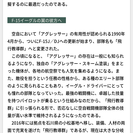
擬するのに最適だったのである。
F-15イーグルの翼の彼方へ
空自において「アグレッサー」の有用性が認められる1990年
4月から、ついにF-15J／DJへの更新が始まり、部隊名も「飛
行教導群」へと変更された。
この頃になると、「アグレッサー」の存在は一般にも知られ
るようになり、独自の「アグレッサー・スキーム塗装」をまと
った機体が、各地の航空祭でも人気を集めるようになる。ま
た、敵役を担うという任務の性格から、ある種のエリート部隊
のように見られることもあり、イーグル・ドライバーにとって
も憧れの部隊となっていった。最強の戦闘機に、卓越した技量
を持つパイロットが乗るという仕組みなのだから、「飛行教導
群」に引っ張られる形で、否応なしに空自戦闘機部隊全体の技
量が高い水準で維持されるようになったのである。
2016年には拠点を石川県の小松基地へ移し、装備、人材の両
面で充実を遂げた「飛行教導群」であるが、現在は大きな分岐