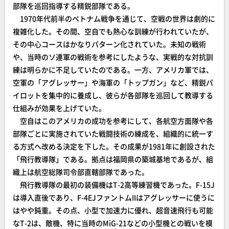
部隊を巡回指導する精鋭部隊である。
1970年代前半のベトナム戦争を通じて、空戦の世界は劇的に
複雑化した。その間、空自でも熱心な訓練が行われていたが、
その中心コースはかなりパターン化されていた。未知の戦術
や、当時のソ連軍の戦術を参考にしたような、実戦的な対抗訓
練は明らかに不足していたのである。一方、アメリカ軍では、
空軍の「アグレッサー」や海軍の「トップガン」など、精鋭パ
イロットを集中的に養成し、彼らが各部隊を巡回して教導する
仕組みが効果を上げていた。
空自はこのアメリカの成功を参考にして、各航空方面隊や各
部隊ごとに実施されていた戦闘技術の練成を、組織的に統一す
る方式へ改める決定を下した。その成果が1981年に創設された
「飛行教導隊」である。拠点は福岡県の築城基地であるが、組
織上は航空総隊司令部直轄部隊であった。
飛行教導隊の最初の装備機はT-2高等練習機であった。F-15J
は導入直後であり、F-4EJファントムIIはアグレッサーに使うに
はやや鈍重。その点、小型で加速力に優れ、超音速飛行も可能
なT-2は、敵機、特に当時のMiG-21などの小型機との戦いを模