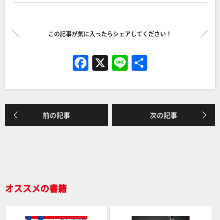
この記事が気に入ったらシェアしてください！
F
X
Li
共
a
n
有
c
e
e
前の記事
次の記事
b
o
o
k
オススメの書籍