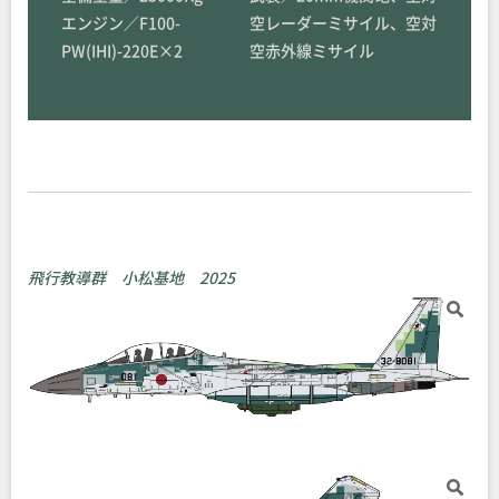
エンジン／F100-
空レーダーミサイル、空対
PW(IHI)-220E×2
空赤外線ミサイル
飛行教導群 小松基地 2025