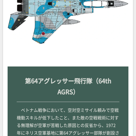
第64アグレッサー飛行隊（64th
AGRS）
ベトナム戦争において、空対空ミサイル頼みで空戦
機動スキルが低下したこと、また敵の空戦戦術に対す
る無理解が空軍が苦戦した原因との反省から、1972
年にネリス空軍基地に第64アグレッサー部隊が創設さ