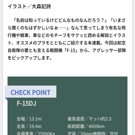
イラスト／大森記詩
「名前は知っているけどどんなものなんだろう？」「いまさ
ら聞くのもはずかしいなぁ……」なんて思ってしまう有名な飛
行機や戦車、車などのモチーフをサクッと読める解説とイラス
ト、オススメのプラモとともにご紹介する本連載。今回は航空
自衛隊の要とも言える戦闘機「F-15」から、アグレッサー部隊
をピックアップします。
F-15DJ
全幅／13.1m
最高速度／マッハ約2.5
全長／19.4m
航続距離／4600km
全備重量／25000Kg
武装／20mm機関砲、空対