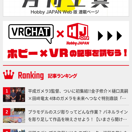
平成ガメラ3監督、ついに初集結!!金子修介×樋口真嗣
×田﨑竜太 4体のガメラを未来へつなぐ特別鼎談「ガ
メラ永久保存化プロジェクト FINAL」
プラモデルのスジ彫りってどんな作業？ パネルライン
を彫り足して作品を映えさせよう！【いまさら聞けな
いプラモデルの基礎：スジ彫りとパネルライン】