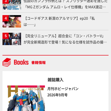
伝説のガンプラ作例とは？ スプリッター迷彩を施した
「MG Zガンダム アムロ・レイ仕様機」をMAX渡辺が
ふたたび塗る!!【試し読み】
【コードギアス 新潔のアルマリア】ep20「私
は……」
【完全リニューアル】超合金に「コン・バトラーV」
が完全新規造形で登場！気になる仕様を試作品の撮り
下ろしでご紹介!!さらに「大鉄人17」＆「ワンエイ
ト」セット情報もお届け！【超合金の魂】
雑誌購入
月刊ホビージャパン
2026年9月号