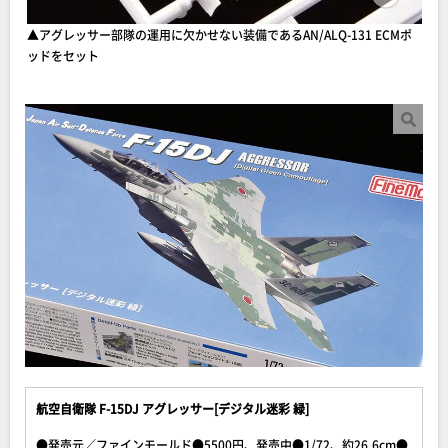
▲アグレッサー部隊の運用に欠かせない装備であるAN/ALQ-131 ECMポ
ッドをセット
航空自衛隊 F-15DJ アグレッサー[デジタル迷彩 緑]
●発売元／ファインモールド●5500円、発売中●1/72、約26.6cm●