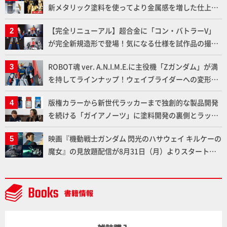
新メタリック塗料を使ってより金属感を増した仕上が
りに!!【試し読み】
【完全リニューアル】超合金に「コン・バトラーV」
が完全新規造形で登場！気になる仕様を試作品の撮り
下ろしでご紹介!!さらに「大鉄人17」＆「ワンエイ
ROBOT魂 ver. A.N.I.M.E.に主役機「Zガンダム」が満
ト」セット情報もお届け！【超合金の魂】
を持してラインナップ！ウェイブライダーへの変形、
劇中どおりのプロポーションを再現【機動戦士Zガン
版権カラーから新世代ラッカーまで独創的な製品開発
ダム】
を続ける「ガイアノーツ」に塗料開発の裏側とラッカ
ー塗料の未来についてインタビュー！
映画『機動戦士ガンダム 閃光のハサウェイ キルケーの
魔女』の見放題配信が8月31日（月）よりスタート！
Prime Videoで国内独占配信