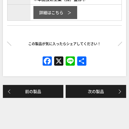
詳細はこちら
この製品が気に入ったらシェアしてください！
F
X
Li
共
a
n
有
c
e
e
前の製品
次の製品
b
o
o
k