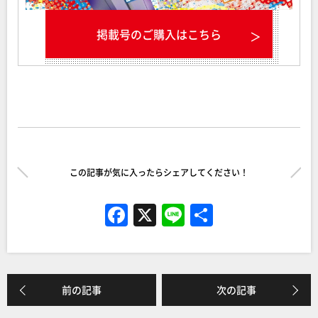
掲載号のご購入はこちら
この記事が気に入ったらシェアしてください！
F
X
Li
共
a
n
有
c
e
e
前の記事
次の記事
b