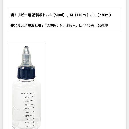
凄！ホビー用 塗料ボトルS（50ml）、M（110ml）、L（230ml）
●発売元／童友社●S／330円、M／396円、L／440円、発売中