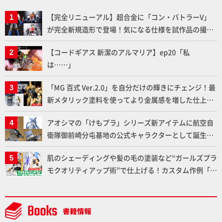
【完全リニューアル】超合金に「コン・バトラーV」
が完全新規造形で登場！気になる仕様を試作品の撮り
下ろしでご紹介!!さらに「大鉄人17」＆「ワンエイ
【コードギアス 新潔のアルマリア】ep20「私
ト」セット情報もお届け！【超合金の魂】
は……」
「MG 百式 Ver.2.0」を自分だけの輝きにチェンジ！最
新メタリック塗料を使ってより金属感を増した仕上が
りに!!【試し読み】
アオシマの「けもプラ」シリーズ新アイテムに航空自
衛隊御前崎分屯基地の公式キャラクターとして誕生し
た「おまねこ」が着任！けもプラ公式サイト限定版と
肌のシェーディングや髪の毛の塗装など“ガールズプラ
通常版の2ラインで発売！
モクオリティアップ術”で仕上げる！カスタム作例「白
騎士ソフィエラ」が完成！【「アルカナディアプラモ
デルコンテスト」～8月17日（月）11:59まで応募受付
中】