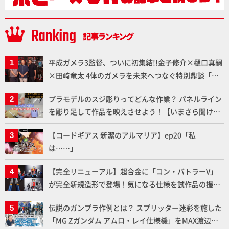
平成ガメラ3監督、ついに初集結!!金子修介×樋口真嗣
×田﨑竜太 4体のガメラを未来へつなぐ特別鼎談「ガ
メラ永久保存化プロジェクト FINAL」
プラモデルのスジ彫りってどんな作業？ パネルライン
を彫り足して作品を映えさせよう！【いまさら聞けな
いプラモデルの基礎：スジ彫りとパネルライン】
【コードギアス 新潔のアルマリア】ep20「私
は……」
【完全リニューアル】超合金に「コン・バトラーV」
が完全新規造形で登場！気になる仕様を試作品の撮り
下ろしでご紹介!!さらに「大鉄人17」＆「ワンエイ
伝説のガンプラ作例とは？ スプリッター迷彩を施した
ト」セット情報もお届け！【超合金の魂】
「MG Zガンダム アムロ・レイ仕様機」をMAX渡辺が