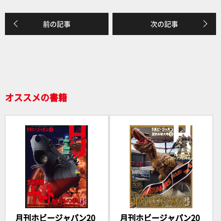
c
e
e
前の記事
次の記事
b
o
o
k
オススメの書籍
月刊ホビージャパン20
月刊ホビージャパン20