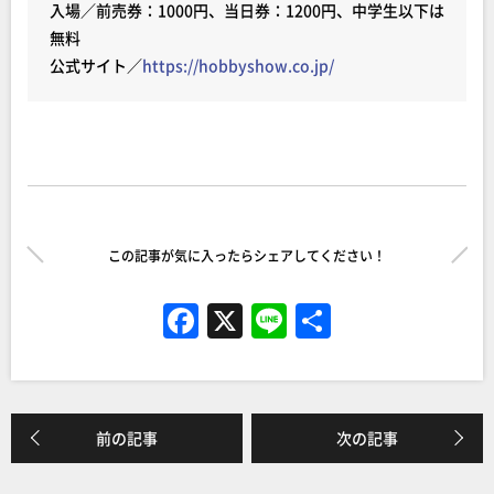
入場／前売券：1000円、当日券：1200円、中学生以下は
無料
公式サイト／
https://hobbyshow.co.jp/
この記事が気に入ったらシェアしてください！
F
X
Li
共
a
n
有
c
e
e
前の記事
次の記事
b