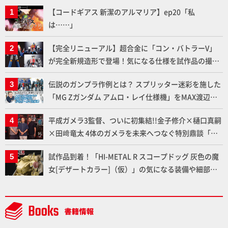
【コードギアス 新潔のアルマリア】ep20「私
は……」
【完全リニューアル】超合金に「コン・バトラーV」
が完全新規造形で登場！気になる仕様を試作品の撮り
下ろしでご紹介!!さらに「大鉄人17」＆「ワンエイ
伝説のガンプラ作例とは？ スプリッター迷彩を施した
ト」セット情報もお届け！【超合金の魂】
「MG Zガンダム アムロ・レイ仕様機」をMAX渡辺が
ふたたび塗る!!【試し読み】
平成ガメラ3監督、ついに初集結!!金子修介×樋口真嗣
×田﨑竜太 4体のガメラを未来へつなぐ特別鼎談「ガ
メラ永久保存化プロジェクト FINAL」
試作品到着！「HI-METAL R スコープドッグ 灰色の魔
女[デザートカラー]（仮）」の気になる装備や細部な
ど商品仕様を撮り下ろしでお届け!! 【装甲騎兵ボトム
ズ】