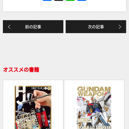
a
n
有
c
e
e
前の記事
次の記事
b
o
o
k
オススメの書籍