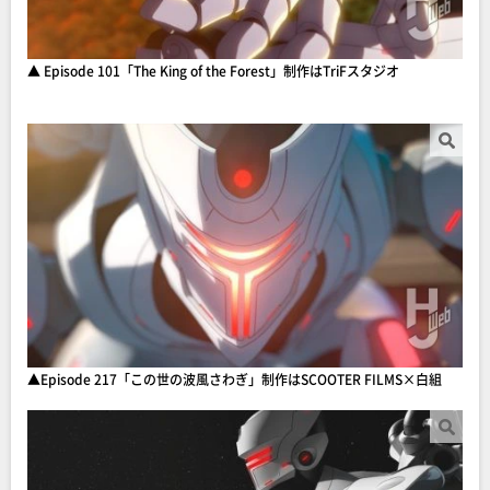
▲ Episode 101「The King of the Forest」制作はTriFスタジオ
▲Episode 217「この世の波風さわぎ」制作はSCOOTER FILMS×白組