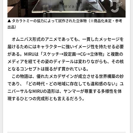
▲ タカラトミーの協力によって試作された立体物（※商品化未定・参考
出品）
オムニバス形式のアニメであっても、一貫したメッセージを
届けるためにはキャラクターに強いイメージ性を持たせる必要
がある。MIRUは「スケッチ→設定画→CG→立体物」と複数の
メディアを経てその姿のディテールは変わりながらも、その核
となるコンセプトは揺るがず貫かれている。
この物語は、優れたメカデザインが成立させる世界構築の妙
であり、「どの時代・どの地域に存在しても違和感のない」ユ
ニバーサルなMIRUの造形は、ヤンマーが尊重する多様性を体
現するひとつの完成形とも言えるだろう。