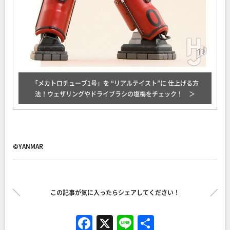
「メカトロチューブ1号」を “リアルテイスト”に 仕上げる方
法！ウェザリングやドライブラシの塩梅をチェック！
©YANMAR
この記事が気に入ったらシェアしてください！
F
X
Li
共