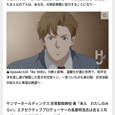
た主人公のアメは、ある日、AI実証実験に協力することになり…
▲ Episode 630「Re: MIRU」分断と紛争、温暖化が進む世界で、和平交
渉を成し遂げ帰国した若き外交官トシ。一息ついたのも束の間、交渉決裂
の知らせに希望は絶望へ…
ヤンマーホールディングス 非常勤取締役 兼『未ル わたしのみ
らい』エグゼクティブプロデューサーの長屋明浩氏は去る３月