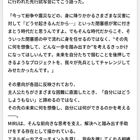
に行われた先行試写会にてこう語った。
「今って紛争や震災などの、身に降りかかるさまざまな災害に
対して『どうせ起きるんだから…』といった閉塞感が常に付き
まとう時代だと思うんですよ。でもそんな時代だからこそ、そ
ういった閉塞感の中で流れに身を任せるのではなく、“その先
に何を想像して、どんな一歩を踏み出すか”を考えるきっかけ
になってほしいんです。未来を自分たちで掴むことを後押しで
きるようなプロジェクトを、我々が先兵としてチャレンジして
みせたかったんです。」
その意向が各話に反映されており、
主人公たちがさまざまな困難に直面したとき、「自分にはどう
しようもない」と諦めるのではなく、
その先の未来に何を想像し、自分には何ができるのかを考える
——。
MIRUは、そんな前向きな思考を支え、解決へと踏み出す手助
けをする存在として描かれている。
エネルギーやアタッチメントを貸し、背中を押してくれる相棒