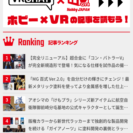
【完全リニューアル】超合金に「コン・バトラーV」
が完全新規造形で登場！気になる仕様を試作品の撮り
下ろしでご紹介!!さらに「大鉄人17」＆「ワンエイ
「MG 百式 Ver.2.0」を自分だけの輝きにチェンジ！最
ト」セット情報もお届け！【超合金の魂】
新メタリック塗料を使ってより金属感を増した仕上が
りに!!【試し読み】
アオシマの「けもプラ」シリーズ新アイテムに航空自
衛隊御前崎分屯基地の公式キャラクターとして誕生し
た「おまねこ」が着任！けもプラ公式サイト限定版と
版権カラーから新世代ラッカーまで独創的な製品開発
通常版の2ラインで発売！
を続ける「ガイアノーツ」に塗料開発の裏側とラッカ