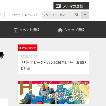
メルマガ登録
せ
このサイトについて
イベント
情報
ショップ
情報
重要な
お知らせ
骨
2026.07.25
「月刊ホビージャパン2026年9月号」お詫び
と訂正