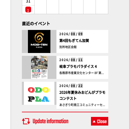
31
1
直近のイベント
2026/
08
/
09
第4回もぎてん加賀
別所地区会館
2026/
08
/
11
岐阜プラモパラダイス 4
各務原市産業文化センター 8F 第...
2026/
08
/
22
2026年夏休みおどんがプラモ
コンテスト
あさぎり町商工コミュニティーセ...