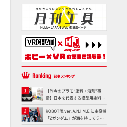
【昨今のプラモ“塗料・溶剤”事
情】日本を代表する模型用塗料
「Mr.カラー」やツールメーカー
ROBOT魂 ver. A.N.I.M.E.に主役機
である「GSIクレオス」が語るラ
「Zガンダム」が満を持してライ
ッカー塗料の未来とは？
ンナップ！ウェイブライダーへの