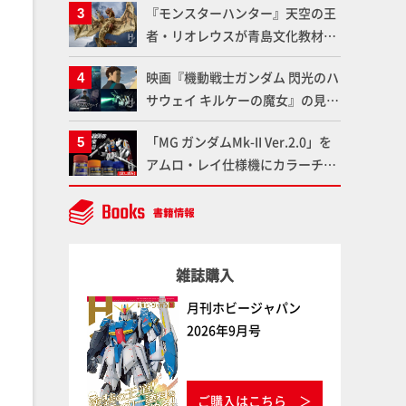
『モンスターハンター』天空の王
変形、劇中どおりのプロポーショ
者・リオレウスが青島文化教材社
ンを再現【機動戦士Zガンダム】
「PLAfig.」にラインナップ！原
映画『機動戦士ガンダム 閃光のハ
型・蟹蟲修造氏の彩色作例で超ハ
サウェイ キルケーの魔女』の見放
イディテールかつ躍動感に満ちた
題配信が8月31日（月）よりスタ
造形をチェック
「MG ガンダムMk-II Ver.2.0」を
ート！Prime Videoで国内独占配
アムロ・レイ仕様機にカラーチェ
信
ンジ!! ラッカー塗料の定番技法を
押さえるだけでハイクオリティの
作例に!!【試し読み】
雑誌購入
月刊ホビージャパン
2026年9月号
ご購入はこちら