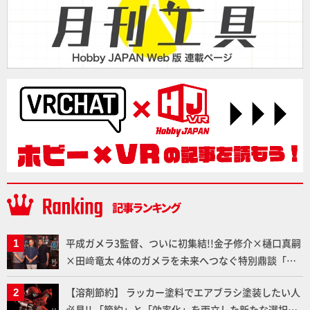
平成ガメラ3監督、ついに初集結!!金子修介×樋口真嗣
×田﨑竜太 4体のガメラを未来へつなぐ特別鼎談「ガ
メラ永久保存化プロジェクト FINAL」
【溶剤節約】 ラッカー塗料でエアブラシ塗装したい人
必見!! 「節約」と「効率化」を両立した新たな選択肢