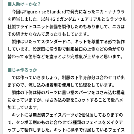
■人助け…かな？
今回はFigure-rise Standardで発売になったニカ・ナナウラ
を担当しました。以前HGでガンダム・エアリアルとミラソウル
社製フライトユニット装備を製作したのもありまして、ニカは
その続きかななんて思ったりもしています。
製作はいたってスタンダードに、キットを尊重する形で製作
しています。設定画に沿う形で制服袖口の上側などの色が切り
替わってる箇所などを塗るとより完成度が上がると思います。
■じゃ作ろっか
では作っていきましょう。制服の下半身部分は合わせ目が出
ますので、流し込み接着剤を使用して処理をしています。
胴体の下側は緑のパーツに黒い裾のパーツをはさみ込む構造
になっていますが、はさみ込み部をCカットすることで後ハメ
加工しています。
キットには無塗装フェイスパーツが2個付属しておりますの
で、タンポ印刷のものと合わせて3種類のフェイスをメイクア
ップして製作しました。キットに標準で付属しているフェイス