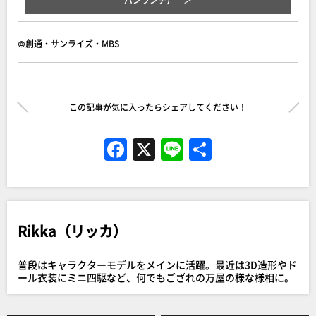
©創通・サンライズ・MBS
この記事が気に入ったらシェアしてください！
F
X
Li
共
a
n
有
c
e
e
Rikka（リッカ）
b
o
普段はキャラクターモデルをメインに活躍。最近は3D造形やド
o
ール衣装にミニ四駆など、何でもござれの万屋の様な様相に。
k