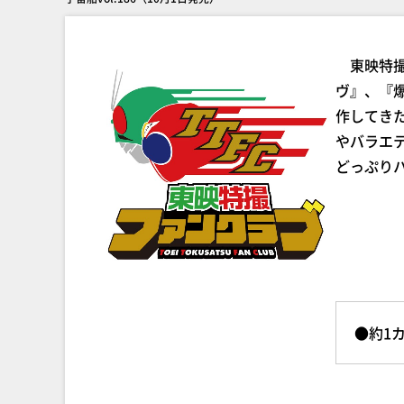
東映特撮
ヴ』、『
作してき
やバラエ
どっぷり
●約1