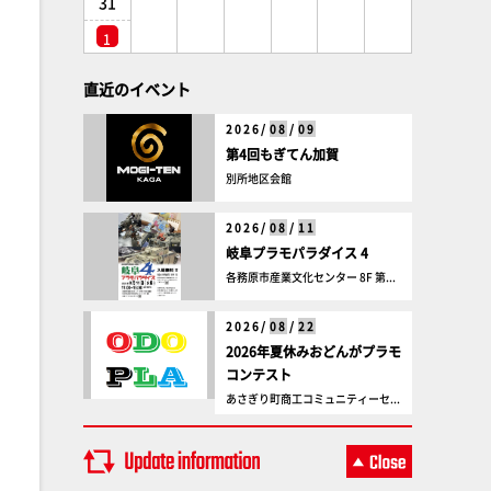
31
1
直近のイベント
2026/
08
/
09
第4回もぎてん加賀
別所地区会館
2026/
08
/
11
岐阜プラモパラダイス 4
各務原市産業文化センター 8F 第...
2026/
08
/
22
2026年夏休みおどんがプラモ
コンテスト
あさぎり町商工コミュニティーセ...