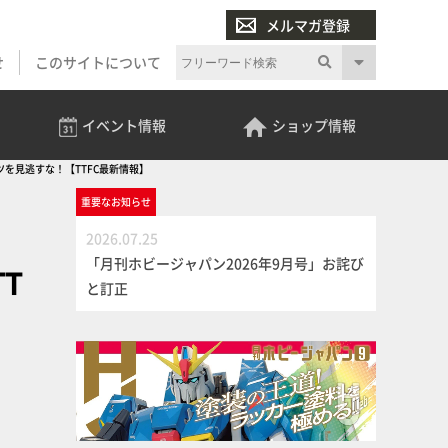
メルマガ登録
せ
このサイトについて
イベント
情報
ショップ
情報
ツを見逃すな！【TTFC最新情報】
重要な
お知らせ
2026.07.25
「月刊ホビージャパン2026年9月号」お詫び
T
と訂正