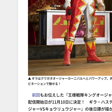
▲ ギラはクワガタオージャーカーニバルへとパワーアップ。
ビネーションで魅せる！
前回
もお伝えした『王様戦隊キングオージャー
配信開始日が11月10日に決定！ ギラ・ハ
ジャーVSキョウリュウジャー』の後日譚が描