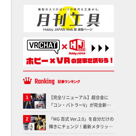
【完全リニューアル】超合金に
「コン・バトラーV」が完全新規
造形で登場！気になる仕様を試作
「MG 百式 Ver.2.0」を自分だけの
品の撮り下ろしでご紹介!!さらに
輝きにチェンジ！最新メタリック
「大鉄人17」＆「ワンエイト」セ
塗料を使ってより金属感を増した
ット情報もお届け！【超合金の