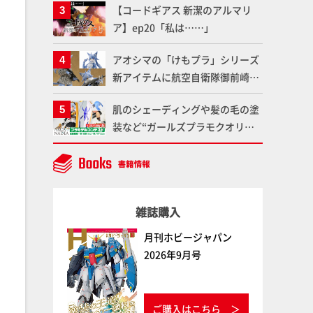
【コードギアス 新潔のアルマリ
仕上がりに!!【試し読み】
魂】
ア】ep20「私は……」
アオシマの「けもプラ」シリーズ
新アイテムに航空自衛隊御前崎分
屯基地の公式キャラクターとして
肌のシェーディングや髪の毛の塗
誕生した「おまねこ」が着任！け
装など“ガールズプラモクオリテ
もプラ公式サイト限定版と通常版
ィアップ術”で仕上げる！カスタ
の2ラインで発売！
ム作例「白騎士ソフィエラ」が完
成！【「アルカナディアプラモデ
ルコンテスト」～8月17日（月）
雑誌購入
11:59まで応募受付中】
月刊ホビージャパン
2026年9月号
ご購入はこちら