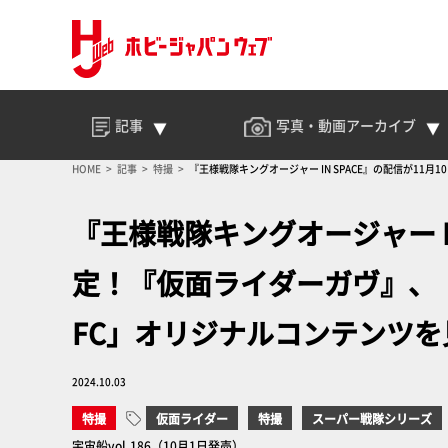
記事
写真・動画
アーカイブ
HOME
記事
特撮
『王様戦隊キングオージャー IN SPACE』の配信が1
『王様戦隊キングオージャー IN
定！『仮面ライダーガヴ』、
FC」オリジナルコンテンツを
2024.10.03
特撮
仮面ライダー
特撮
スーパー戦隊シリーズ
宇宙船vol.186（10月1日発売）