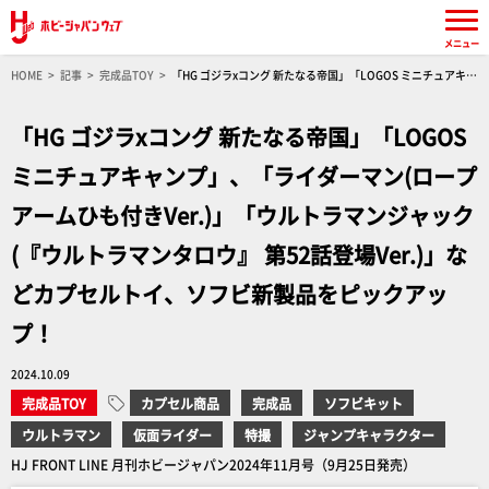
メニュー
HOME
記事
完成品TOY
「HG ゴジラxコング 新たなる帝国」「LOGOS ミニチュアキャ
ンプ」、「ライダーマン(ロープアームひも付きVer.)」「ウルトラマンジャック (『ウルトラマ
ンタロウ』 第52話登場Ver.)」などカプセルトイ、ソフビ新製品をピックアップ！
「HG ゴジラxコング 新たなる帝国」「LOGOS
ミニチュアキャンプ」、「ライダーマン(ロープ
アームひも付きVer.)」「ウルトラマンジャック
(『ウルトラマンタロウ』 第52話登場Ver.)」な
どカプセルトイ、ソフビ新製品をピックアッ
プ！
2024.10.09
完成品TOY
カプセル商品
完成品
ソフビキット
ウルトラマン
仮面ライダー
特撮
ジャンプキャラクター
HJ FRONT LINE 月刊ホビージャパン2024年11月号（9月25日発売）