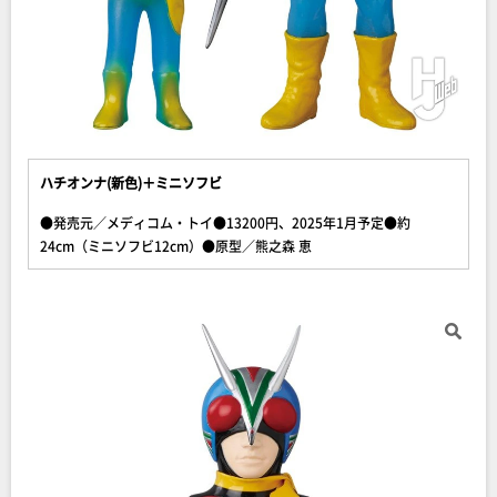
ハチオンナ(新色)＋ミニソフビ
●発売元／メディコム・トイ●13200円、2025年1月予定●約
24cm（ミニソフビ12cm）●原型／熊之森 恵