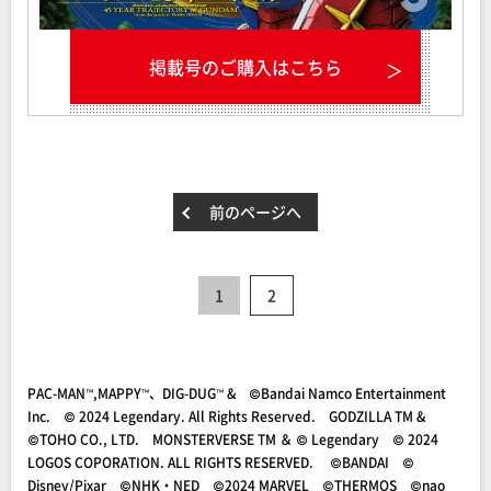
掲載号のご購入はこちら
前のページへ
1
2
PAC-MAN™,MAPPY™、DIG-DUG™ & ©Bandai Namco Entertainment
Inc. © 2024 Legendary. All Rights Reserved. GODZILLA TM &
©TOHO CO., LTD. MONSTERVERSE TM ＆ © Legendary © 2024
LOGOS COPORATION. ALL RIGHTS RESERVED. ©BANDAI ©
Disney/Pixar ©NHK・NED ©2024 MARVEL ©THERMOS ©nao