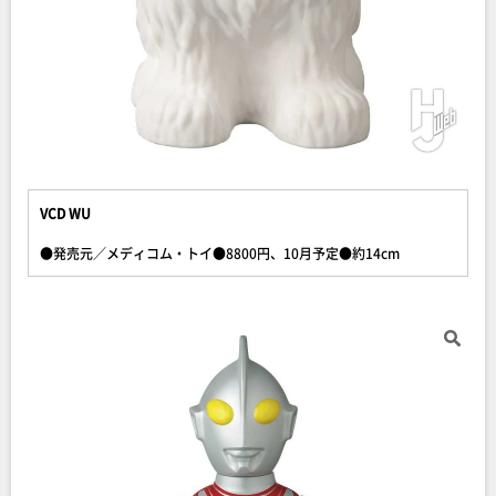
VCD WU
●発売元／メディコム・トイ●8800円、10月予定●約14cm