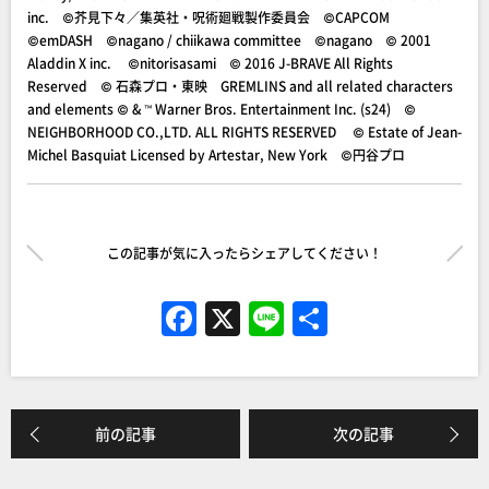
inc. ©芥見下々／集英社・呪術廻戦製作委員会 ©CAPCOM
©emDASH ©nagano / chiikawa committee ©nagano © 2001
Aladdin X inc. ©nitorisasami © 2016 J-BRAVE All Rights
Reserved © 石森プロ・東映 GREMLINS and all related characters
and elements © & ™ Warner Bros. Entertainment Inc. (s24) ©
NEIGHBORHOOD CO.,LTD. ALL RIGHTS RESERVED © Estate of Jean-
Michel Basquiat Licensed by Artestar, New York ©円谷プロ
この記事が気に入ったらシェアしてください！
F
X
Li
共
a
n
有
c
e
e
前の記事
次の記事
b