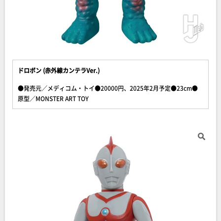
ドロボン (赤外線カンテラVer.)
●発売元／メディコム・トイ●20000円、2025年2月予定●23cm●
原型／MONSTER ART TOY