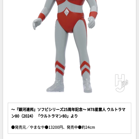
～『銀河連邦』ソフビシリーズ25周年記念～ M78星雲人 ウルトラマ
ン80（2024） 「ウルトラマン80」より
●発売元／やまなや●13200円、発売中●約24cm