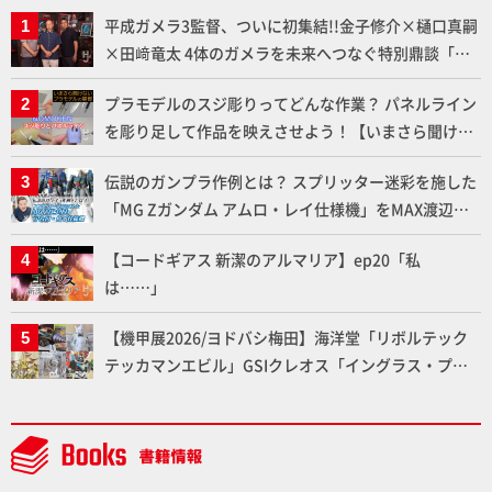
平成ガメラ3監督、ついに初集結!!金子修介×樋口真嗣
×田﨑竜太 4体のガメラを未来へつなぐ特別鼎談「ガ
メラ永久保存化プロジェクト FINAL」
プラモデルのスジ彫りってどんな作業？ パネルライン
を彫り足して作品を映えさせよう！【いまさら聞けな
いプラモデルの基礎：スジ彫りとパネルライン】
伝説のガンプラ作例とは？ スプリッター迷彩を施した
「MG Zガンダム アムロ・レイ仕様機」をMAX渡辺が
ふたたび塗る!!【試し読み】
【コードギアス 新潔のアルマリア】ep20「私
は……」
【機甲展2026/ヨドバシ梅田】海洋堂「リボルテック
テッカマンエビル」GSIクレオス「イングラス・プラ
ス」、BLITZWAY「CARBOTIX ヴォルトロン」、ベル
ファイン「TANK KONG2」など最新メカアイテム展示
レポート【Side B】