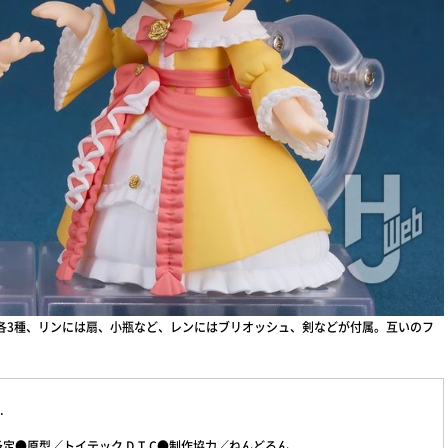
表情各3種、リンには扇、小瓶など、レンにはブリオッシュ、剣などが付属。互いのフ
.
定●原型／トイテック D.T.C●制作協力／ねんどろん