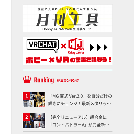
「MG 百式 Ver.2.0」を自分だけの
輝きにチェンジ！最新メタリック
塗料を使ってより金属感を増した
【完全リニューアル】超合金に
仕上がりに!!【試し読み】
「コン・バトラーV」が完全新規
造形で登場！気になる仕様を試作