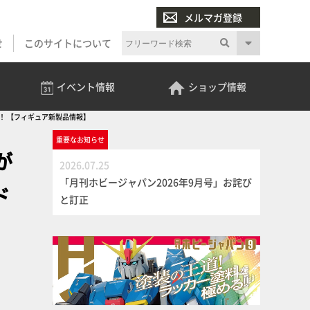
メルマガ登録
せ
このサイトについて
イベント
情報
ショップ
情報
！ 【フィギュア新製品情報】
重要な
お知らせ
が
2026.07.25
「月刊ホビージャパン2026年9月号」お詫び
ド
と訂正