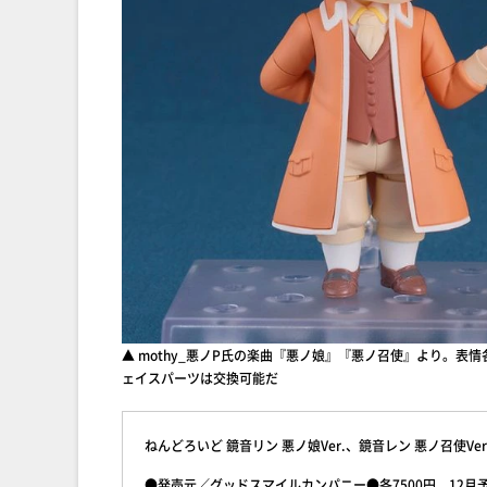
▲ mothy_悪ノP氏の楽曲『悪ノ娘』『悪ノ召使』より。
ェイスパーツは交換可能だ
ねんどろいど 鏡音リン 悪ノ娘Ver.、鏡音レン 悪ノ召使Ver
●発売元／グッドスマイルカンパニー●各7500円、12月予