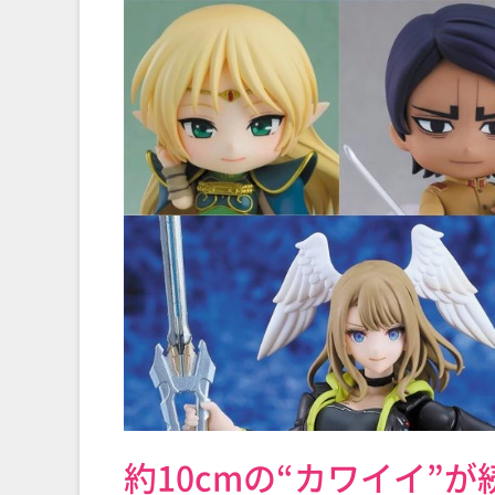
約10cmの“カワイイ”が