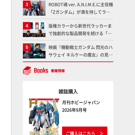
ROBOT魂 ver. A.N.I.M.E.に主役機
品の撮り下ろしでご紹介!!さらに
「Zガンダム」が満を持してライ
「大鉄人17」＆「ワンエイト」セ
ンナップ！ウェイブライダーへの
ット情報もお届け！【超合金の
版権カラーから新世代ラッカーま
変形、劇中どおりのプロポーショ
魂】
で独創的な製品開発を続ける「ガ
ンを再現【機動戦士Zガンダム】
イアノーツ」に塗料開発の裏側と
映画『機動戦士ガンダム 閃光のハ
ラッカー塗料の未来についてイン
サウェイ キルケーの魔女』の見放
タビュー！
題配信が8月31日（月）よりスタ
ート！Prime Videoで国内独占配
信
雑誌購入
月刊ホビージャパン
2026年9月号
ご購入はこちら