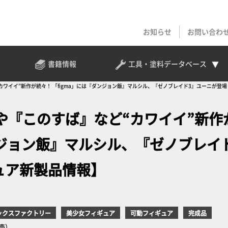
お知らせ
お問い合わ
書籍情報
工具・塗料
データベース
ワイイ”新作が続々！ 「figma」には『ダンジョン飯』マルシル、『ゼノブレイド3』ユーニが登場
や『このすば』など“カワイイ”新作
ダンジョン飯』マルシル、『ゼノブレイ
ュア新製品情報】
ックスファクトリー
美少女フィギュア
可動フィギュア
完成品
発売）