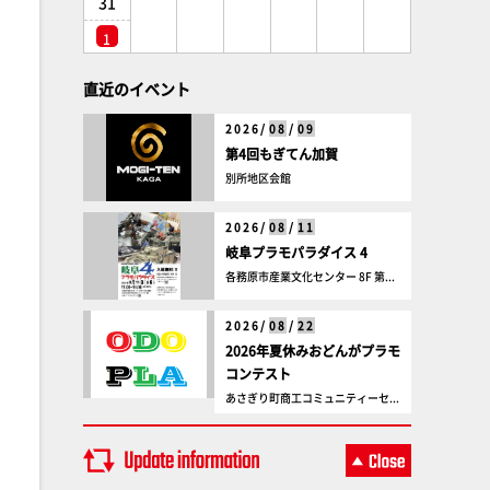
31
1
直近のイベント
2026/
08
/
09
第4回もぎてん加賀
別所地区会館
2026/
08
/
11
岐阜プラモパラダイス 4
各務原市産業文化センター 8F 第...
2026/
08
/
22
2026年夏休みおどんがプラモ
コンテスト
あさぎり町商工コミュニティーセ...