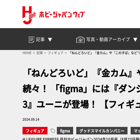
記事
写真・動画
アーカイブ
HOME
記事
フィギュア
「ねんどろいど」『金カム』や『このすば』など“カ
「ねんどろいど」『金カム』
続々！ 「figma」には『
3』ユーニが登場！ 【フィギ
2024.09.14
フィギュア
figma
グッドスマイルカンパニー
マ
HJ FIGURE EXPRESS 月刊ホビージャパン2024年10月号（8月23日