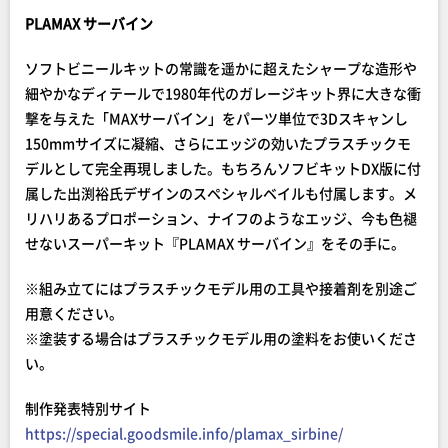
PLAMAX サーバイン
ソフトビニールキットの常識を遥かに超えたシャープな造形や
細やかなディテールで1980年代のガレージキット界に大きな衝
撃を与えた「MAXサーバイン」をパーツ単位で3Dスキャンし
150mmサイズに凝縮、さらにエッジの効いたプラスチックモ
デルとして完全再現しました。もちろんソフビキットDX版に付
属した出渕裕氏デザインのスペシャルベイルも付属します。メ
リハリあるプロポーション、ナイフのようなエッジ、今も色褪
せないスーパーキット『PLAMAX サーバイン』をその手に。
※組み立てにはプラスチックモデル用の工具や接着剤を別途ご
用意ください。
※塗装する場合はプラスチックモデル用の塗料をお使いくださ
い。
制作発表特別サイト
https://special.goodsmile.info/plamax_sirbine/