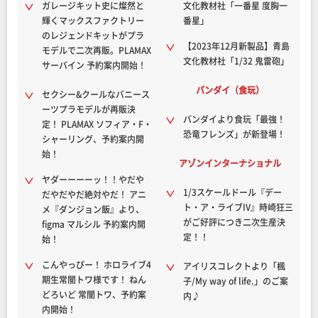
ガレージキット史に燦然と
文化教材社「一番星 度胸一
輝くマックスファクトリー
番星」
のレジェンドキットがプラ
【2023年12月新製品】青島
モデルで二次再販。PLAMAX
文化教材社「1/32 鬼雷砲」
サーバイン 予約案内開始！
バンダイ（食玩）
セクシー&クールなバニース
ーツプラモデルが再販決
バンダイより食玩「最強！
定！ PLAMAX ソフィア・F・
恐竜フレンズ」が新登場！
シャーリング、予約案内開
始！
アゾンインターナショナル
ヤダーーーーッ！！やだや
1/3スケールドール『デー
だやだやだ絶対やだ！ アニ
ト・ア・ライブIV』時崎狂三
メ『ダンジョン飯』より、
がご好評につき二次生産決
figma マルシル 予約案内開
定！！
始！
こんやっぴー！ ホロライブ4
アイリスコレクトより「楓
期生常闇トワ様です！ ねん
子/My way of life.」のご案
どろいど 常闇トワ、予約案
内♪
内開始！