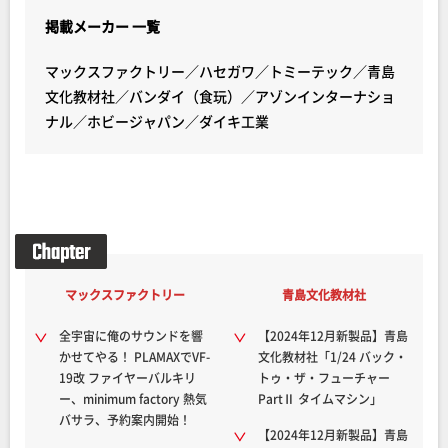
掲載メーカー 一覧
マックスファクトリー／ハセガワ／トミーテック／青島
文化教材社／バンダイ（食玩）／アゾンインターナショ
ナル／ホビージャパン／ダイキ工業
マックスファクトリー
青島文化教材社
全宇宙に俺のサウンドを響
【2024年12月新製品】青島
かせてやる！ PLAMAXでVF-
文化教材社「1/24 バック・
19改 ファイヤーバルキリ
トゥ・ザ・フューチャー
ー、minimum factory 熱気
PartⅡ タイムマシン」
バサラ、予約案内開始！
【2024年12月新製品】青島