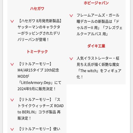
ホビージャパン
ハセガワ
フレームアームズ・ガール
【ハセガワ 8月発売新製品】
瞳デカールの新製品は「ド
ヤッターマンのキャラクタ
ゥルガーII 用」「フレズヴェ
ーがラッピングされたデリ
ルク＝アルバス 用」
バリーバンが登場！
ダイキ工業
トミーテック
人気イラストレーター・柾
【リトルアーモリー】
見ちえ氏が描く妖艶な魔女
M4/AR15タイプ 10th記念
「The witch」をフィギュア
MODが
化！
「LittleArmory:Dep」にて
2024年9月に販売決定！
【リトルアーモリー】『ス
トライクウィッチーズ ROAD
to BERLIN』コラボ製品 再
販決定！
【リトルアーモリー】使い