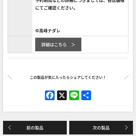
にてご確認ください。
©高峰ナダレ
詳細はこちら
この製品が気に入ったらシェアしてください！
F
X
Li
共
a
n
有
c
e
e
前の製品
次の製品
b