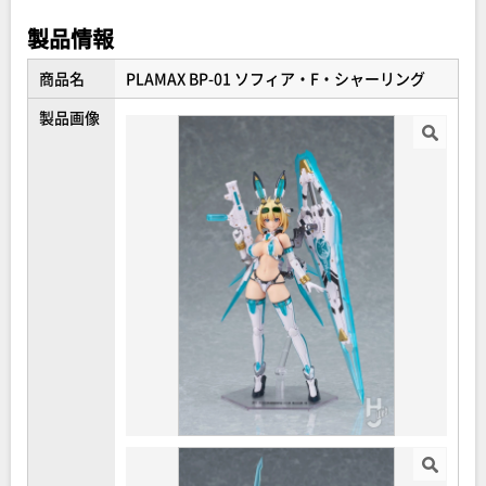
シ」に加え、印象が大きく変わる「ゴーグル付き前髪」も
製品情報
付属します。
・ボーナスパーツとしてバックパックを「figmaソフィア・
商品名
PLAMAX BP-01 ソフィア・F・シャーリング
F・シャーリング」（別売）のものと差し替えるアタッチメ
製品画像
ントパーツもご用意しました。
・さまざまなシーンを可能にする可動支柱付き専用台座が
付属。
・水転写式デカールが付属。