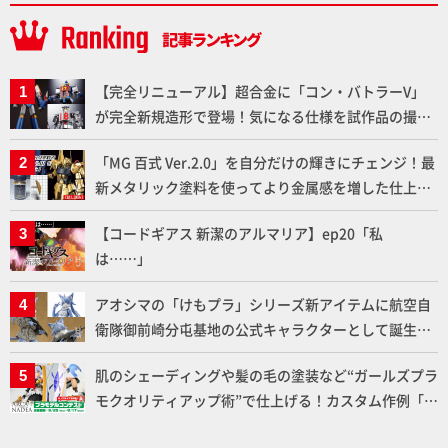
【完全リニューアル】超合金に「コン・バトラーV」
が完全新規造形で登場！気になる仕様を試作品の撮り
下ろしでご紹介!!さらに「大鉄人17」＆「ワンエイ
「MG 百式 Ver.2.0」を自分だけの輝きにチェンジ！最
ト」セット情報もお届け！【超合金の魂】
新メタリック塗料を使ってより金属感を増した仕上が
りに!!【試し読み】
【コードギアス 新潔のアルマリア】ep20「私
は……」
アオシマの「けもプラ」シリーズ新アイテムに航空自
衛隊御前崎分屯基地の公式キャラクターとして誕生し
た「おまねこ」が着任！けもプラ公式サイト限定版と
肌のシェーディングや髪の毛の塗装など“ガールズプラ
通常版の2ラインで発売！
モクオリティアップ術”で仕上げる！カスタム作例「白
騎士ソフィエラ」が完成！【「アルカナディアプラモ