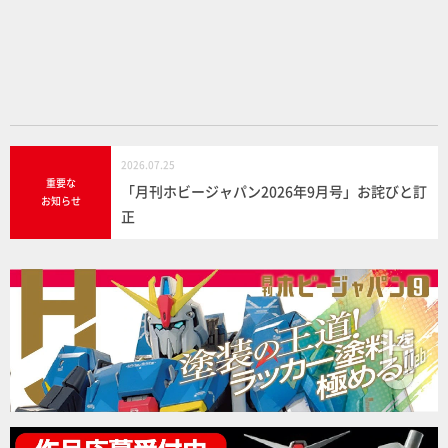
o
o
k
2026.07.25
重要な
「月刊ホビージャパン2026年9月号」お詫びと訂
お知らせ
正