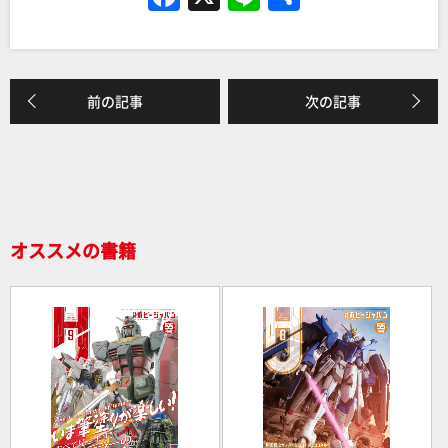
a
n
有
c
e
e
前の記事
次の記事
b
o
o
k
オススメの書籍