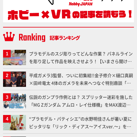
プラモデルのスジ彫りってどんな作業？ パネルライン
を彫り足して作品を映えさせよう！【いまさら聞けな
いプラモデルの基礎：スジ彫りとパネルライン】
平成ガメラ3監督、ついに初集結!!金子修介×樋口真嗣
×田﨑竜太 4体のガメラを未来へつなぐ特別鼎談「ガ
メラ永久保存化プロジェクト FINAL」
伝説のガンプラ作例とは？ スプリッター迷彩を施した
「MG Zガンダム アムロ・レイ仕様機」をMAX渡辺が
ふたたび塗る!!【試し読み】
“プラモデル・パティシエ”の水野明佳さんが暑い夏に
ピッタリな「リック・ディアス〜アイスver.〜」を製
作【ガンダムフォワード Vol.11抜粋】