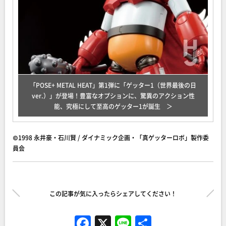
「POSE+ METAL HEAT」第1弾に「ゲッター1（世界最後の日
ver.）」が登場！豊富なオプションに、驚異のアクション性
能、究極にして至高のゲッター1が誕生
©1998 永井豪・石川賢 / ダイナミック企画・「真ゲッターロボ」製作委
員会
この記事が気に入ったらシェアしてください！
F
X
Li
共