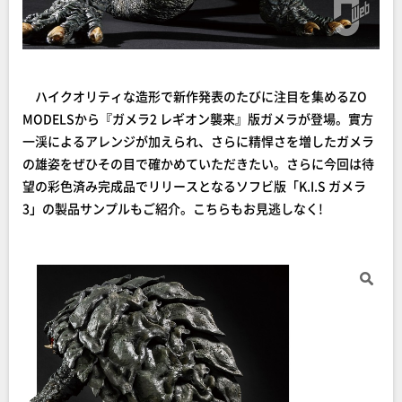
ハイクオリティな造形で新作発表のたびに注目を集めるZO
MODELSから『ガメラ2 レギオン襲来』版ガメラが登場。實方
一渓によるアレンジが加えられ、さらに精悍さを増したガメラ
の雄姿をぜひその目で確かめていただきたい。さらに今回は待
望の彩色済み完成品でリリースとなるソフビ版「K.I.S ガメラ
3」の製品サンプルもご紹介。こちらもお見逃しなく!