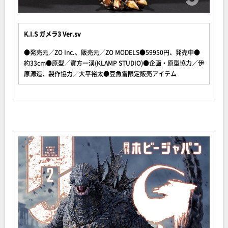
K.I.S ガメラ3 Ver.sv
●発売元／ZO Inc.、販売元／ZO MODELS●59950円、発売中●
約33cm●原型／實方一渓(KLAMP STUDIO)●企画・原型協力／伊
原源造、製作協力／大平裕太●豆魚雷限定販売アイテム