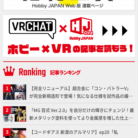
【完全リニューアル】超合金に「コン・バトラーV」
が完全新規造形で登場！気になる仕様を試作品の撮り
下ろしでご紹介!!さらに「大鉄人17」＆「ワンエイ
「MG 百式 Ver.2.0」を自分だけの輝きにチェンジ！最
ト」セット情報もお届け！【超合金の魂】
新メタリック塗料を使ってより金属感を増した仕上が
りに!!【試し読み】
【コードギアス 新潔のアルマリア】ep20「私