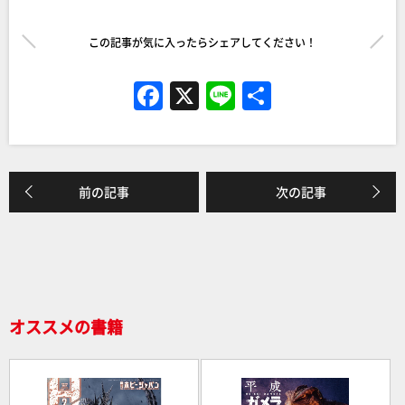
この記事が気に入ったらシェアしてください！
F
X
Li
共
a
n
有
c
e
e
前の記事
次の記事
b
o
o
k
オススメの書籍