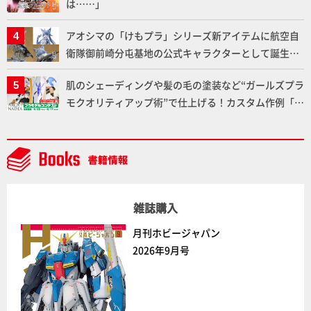
は……」
アオシマの「けもプラ」シリーズ新アイテムに航空自
衛隊御前崎分屯基地の公式キャラクターとして誕生し
た「おまねこ」が着任！けもプラ公式サイト限定版と
肌のシェーディングや髪の毛の塗装など“ガールズプラ
通常版の2ラインで発売！
モクオリティアップ術”で仕上げる！カスタム作例「白
騎士ソフィエラ」が完成！【「アルカナディアプラモ
デルコンテスト」～8月17日（月）11:59まで応募受付
中】
雑誌購入
月刊ホビージャパン
2026年9月号