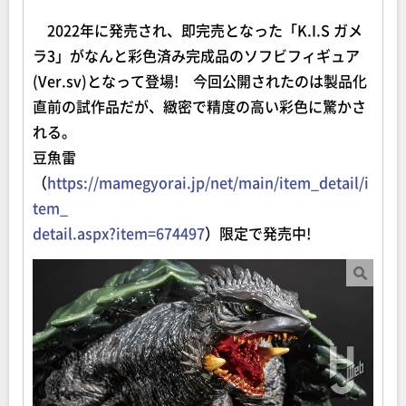
2022年に発売され、即完売となった「K.I.S ガメ
ラ3」がなんと彩色済み完成品のソフビフィギュア
(Ver.sv)となって登場! 今回公開されたのは製品化
直前の試作品だが、緻密で精度の高い彩色に驚かさ
れる。
豆魚雷
（
https://mamegyorai.jp/net/main/item_detail/i
tem_
detail.aspx?item=674497
）限定で発売中!