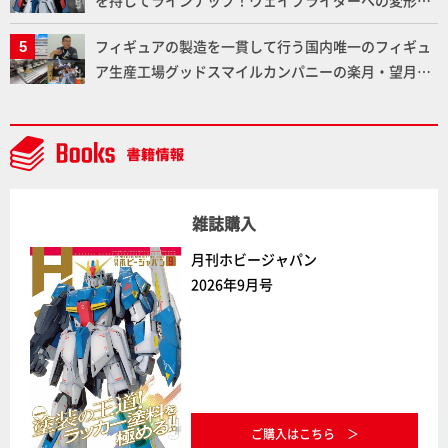
劇中どおりのプロポーションを再現【機動戦士Zガン
フィギュアの製造を一貫して行う国内唯一のフィギュ
ダム】
ア生産工場グッドスマイルカンパニーの楽月・望月工
場に突撃！谷本工場長へのインタビューと『PLAMAX
AAAヴンダー』の続報も！
雑誌購入
月刊ホビージャパン
2026年9月号
ご購入はこちら