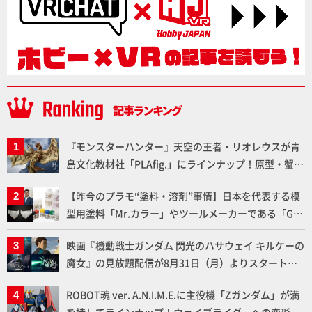
『モンスターハンター』天空の王者・リオレウスが青
島文化教材社「PLAfig.」にラインナップ！原型・蟹蟲
修造氏の彩色作例で超ハイディテールかつ躍動感に満
【昨今のプラモ“塗料・溶剤”事情】日本を代表する模
ちた造形をチェック
型用塗料「Mr.カラー」やツールメーカーである「GSI
クレオス」が語るラッカー塗料の未来とは？
映画『機動戦士ガンダム 閃光のハサウェイ キルケーの
魔女』の見放題配信が8月31日（月）よりスタート！
Prime Videoで国内独占配信
ROBOT魂 ver. A.N.I.M.E.に主役機「Zガンダム」が満
を持してラインナップ！ウェイブライダーへの変形、