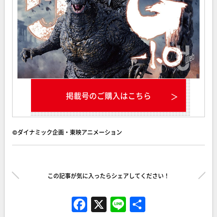
掲載号のご購入はこちら
©ダイナミック企画・東映アニメーション
この記事が気に入ったらシェアしてください！
F
X
Li
共