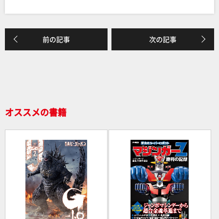
a
n
有
c
e
e
前の記事
次の記事
b
o
o
k
オススメの書籍