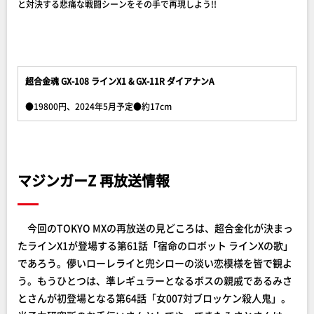
と対決する悲痛な戦闘シーンをその手で再現しよう!!
超合金魂 GX-108 ラインX1 & GX-11R ダイアナンA
●19800円、2024年5月予定●約17cm
マジンガーZ 再放送情報
今回のTOKYO MXの再放送の見どころは、超合金化が決まっ
たラインX1が登場する第61話「宿命のロボット ラインXの歌」
であろう。儚いローレライと兜シローの淡い恋模様を皆で観よ
う。もうひとつは、準レギュラーとなるボスの親戚であるみさ
とさんが初登場となる第64話「女007対ブロッケン殺人鬼」。