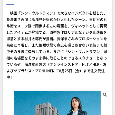
映画『シン・ウルトラマン』で大きなインパクトを残した、
長澤まさみ演じる浅見分析官が巨大化したシーン。日比谷のビ
ル街をスーツ姿で闊歩するこの場面を、ヴィネットとして再現
したアイテムが登場する。原型製作はリアルなデジタル造形を
得意とする村井太郎氏が担当。長澤まさみのプロポーションを
精密に再現し、また催眠状態で意志を感じさせない表情まで劇
中そのままに造形している。まさに『シン・ウルトラマン』屈
指の名場面をそのまま手に取ることのできるスタチューとなっ
ているぞ。海洋堂直営店（オンラインストア／HLT／HLK）お
よびツブラヤストアONLINEにて8月25日（金）まで注文受注
中！