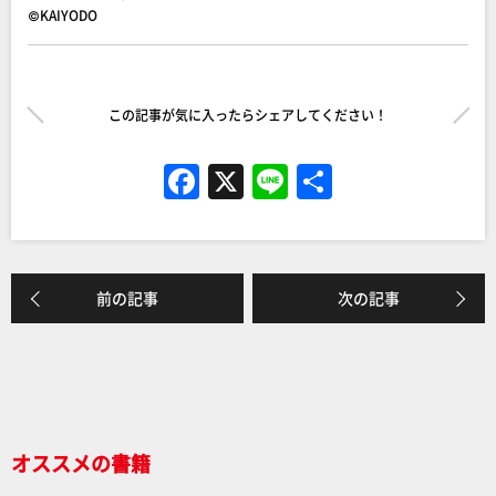
©KAIYODO
この記事が気に入ったらシェアしてください！
F
X
Li
共
a
n
有
c
e
e
前の記事
次の記事
b
o
o
k
オススメの書籍