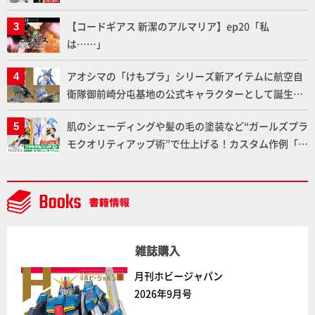
りに!!【試し読み】
【コードギアス 新潔のアルマリア】ep20「私
は……」
アオシマの「けもプラ」シリーズ新アイテムに航空自
衛隊御前崎分屯基地の公式キャラクターとして誕生し
た「おまねこ」が着任！けもプラ公式サイト限定版と
肌のシェーディングや髪の毛の塗装など“ガールズプラ
通常版の2ラインで発売！
モクオリティアップ術”で仕上げる！カスタム作例「白
騎士ソフィエラ」が完成！【「アルカナディアプラモ
デルコンテスト」～8月17日（月）11:59まで応募受付
中】
雑誌購入
月刊ホビージャパン
2026年9月号