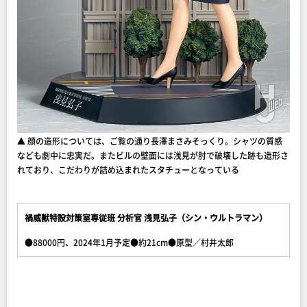
▲ 顔の造形については、ご覧の通り長澤まさみそっくり。シャツの質感
なども劇中に忠実だ。またビルの壁面には浅見が肘で破壊した跡も造形さ
れており、こだわりが詰め込まれたスタチューとなっている
禍威獣特設対策室専従班 分析官 浅見弘子（シン・ウルトラマン）
●88000円、2024年1月予定●約21cm●原型／村井太郎