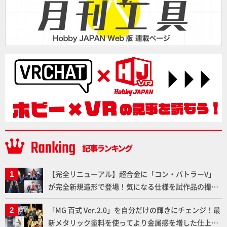
【完全リニューアル】超合金に「コン・バトラーV」
が完全新規造形で登場！気になる仕様を試作品の撮り
下ろしでご紹介!!さらに「大鉄人17」＆「ワンエイ
「MG 百式 Ver.2.0」を自分だけの輝きにチェンジ！最
ト」セット情報もお届け！【超合金の魂】
新メタリック塗料を使ってより金属感を増した仕上が