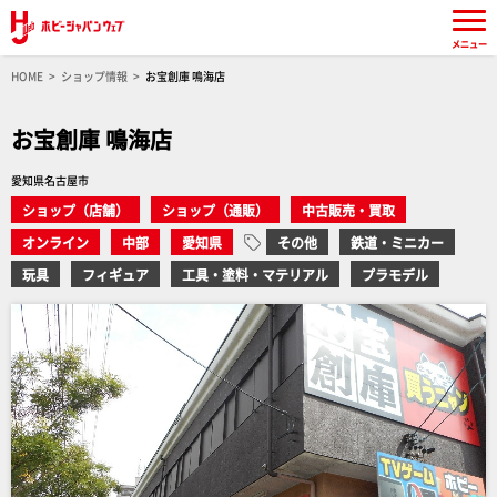
メニュー
HOME
ショップ情報
お宝創庫 鳴海店
お宝創庫 鳴海店
愛知県名古屋市
ショップ（店舗）
ショップ（通販）
中古販売・買取
オンライン
中部
愛知県
その他
鉄道・ミニカー
玩具
フィギュア
工具・塗料・マテリアル
プラモデル