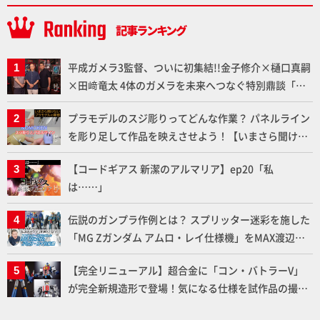
平成ガメラ3監督、ついに初集結!!金子修介×樋口真嗣
×田﨑竜太 4体のガメラを未来へつなぐ特別鼎談「ガ
メラ永久保存化プロジェクト FINAL」
プラモデルのスジ彫りってどんな作業？ パネルライン
を彫り足して作品を映えさせよう！【いまさら聞けな
いプラモデルの基礎：スジ彫りとパネルライン】
【コードギアス 新潔のアルマリア】ep20「私
は……」
伝説のガンプラ作例とは？ スプリッター迷彩を施した
「MG Zガンダム アムロ・レイ仕様機」をMAX渡辺が
ふたたび塗る!!【試し読み】
【完全リニューアル】超合金に「コン・バトラーV」
が完全新規造形で登場！気になる仕様を試作品の撮り
下ろしでご紹介!!さらに「大鉄人17」＆「ワンエイ