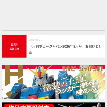
o
o
k
2026.07.25
重要な
「月刊ホビージャパン2026年9月号」お詫びと訂
お知らせ
正