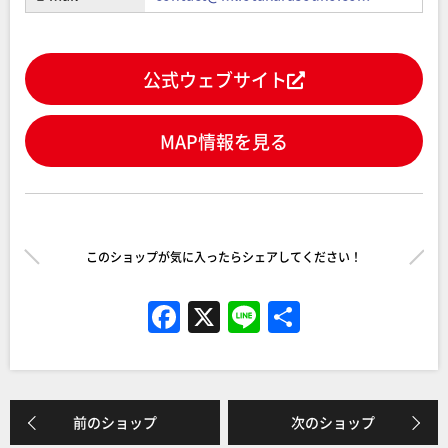
公式ウェブサイト
MAP情報を見る
このショップが気に入ったらシェアしてください！
F
X
Li
共
a
n
有
c
e
e
前のショップ
次のショップ
b