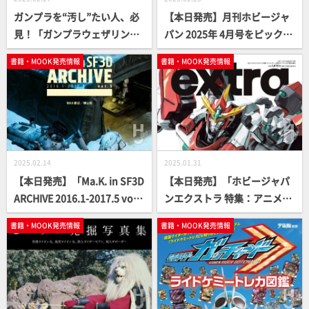
ガンプラを“汚し”たい人、必
【本日発売】月刊ホビージャ
見！「ガンプラウェザリング
パン 2025年 4月号をピックア
の教科書」本日2月27日
ップ！
書籍・MOOK発売情報
書籍・MOOK発売情報
（木）発売！かんたんテクニ
ックからガチテクまでガンプ
ラの汚し方を丁寧にご紹介
【ガンプラ How To】
2025.02.14
2025.01.31
【本日発売】「Ma.K. in SF3D
【本日発売】「ホビージャパ
ARCHIVE 2016.1-2017.5 vol.
ンエクストラ 特集：アニメー
5」【MAX渡辺×横山宏】
ター・大張正己 “バリって
書籍・MOOK発売情報
書籍・MOOK発売情報
る”造形の魅力」【ロボットア
ニメーション】