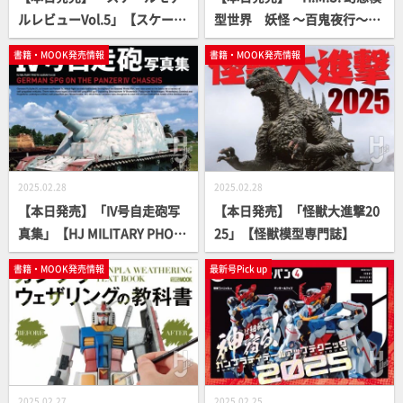
ルレビューVol.5」【スケール
型世界 妖怪 ～百鬼夜行～」
モデル】
【立体造形ムック】
書籍・MOOK発売情報
書籍・MOOK発売情報
2025.02.28
2025.02.28
【本日発売】「IV号自走砲写
【本日発売】「怪獣大進撃20
真集」【HJ MILITARY PHOT
25」【怪獣模型専門誌】
O ALBUM】
書籍・MOOK発売情報
最新号Pick up
2025.02.27
2025.02.25