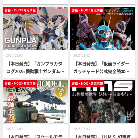
ップ！
書籍・MOOK発売情報
書籍・MOOK発売情報
2025.03.03
2025.03.03
【本日発売】「ガンプラカタ
【本日発売】「仮面ライダー
ログ2025 機動戦士ガンダムS
ガッチャード公式完全読本」
EED編」【ガンダム】
【仮面ライダー】
書籍・MOOK発売情報
書籍・MOOK発売情報
2025.03.03
2025.03.03
【本日発売】「スケールモデ
【本日発売】「H.M.S. 幻想模