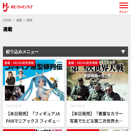
メニュー
HOME
連載
検索
連載
絞り込みメニュー
書籍・MOOK発売情報
書籍・MOOK発売情報
2025.03.31
2025.03.31
【本日発売】「フィギュアJA
【本日発売】「貴重なカラー
PANマニアックス フィギュア
写真でたどる第二次世界大
原型師列伝」【美少女フィギ
戦 東部戦線の生と死 LIFE