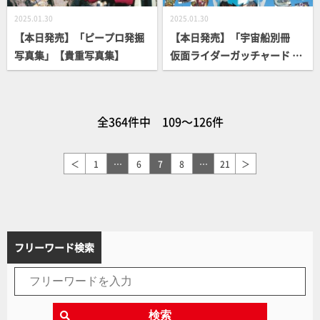
2025.01.30
2025.01.30
【本日発売】「ピープロ発掘
【本日発売】「宇宙船別冊
写真集」【貴重写真集】
仮面ライダーガッチャード ラ
イドケミートレカ図鑑」【仮
面ライダー】
全364件中 109～126件
＜
1
…
6
7
8
…
21
＞
フリーワード検索
検索