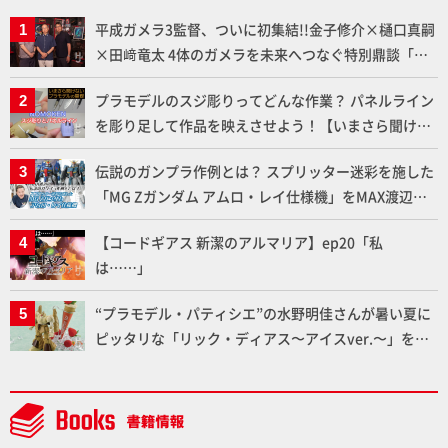
平成ガメラ3監督、ついに初集結!!金子修介×樋口真嗣
×田﨑竜太 4体のガメラを未来へつなぐ特別鼎談「ガ
メラ永久保存化プロジェクト FINAL」
プラモデルのスジ彫りってどんな作業？ パネルライン
を彫り足して作品を映えさせよう！【いまさら聞けな
いプラモデルの基礎：スジ彫りとパネルライン】
伝説のガンプラ作例とは？ スプリッター迷彩を施した
「MG Zガンダム アムロ・レイ仕様機」をMAX渡辺が
ふたたび塗る!!【試し読み】
【コードギアス 新潔のアルマリア】ep20「私
は……」
“プラモデル・パティシエ”の水野明佳さんが暑い夏に
ピッタリな「リック・ディアス〜アイスver.〜」を製
作【ガンダムフォワード Vol.11抜粋】