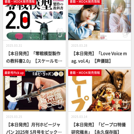
書籍・MOOK発売情報
書籍・MOOK発売情報
ュア】
& DEATH ON THE EASTERN F
RONT」【写真集】
2025.03.31
2025.03.28
【本日発売】「零戦模型製作
【本日発売】「Love Voice m
の教科書2.0」【スケールモデ
ag. vol.4」【声優誌】
ル】
最新号Pick up
書籍・MOOK発売情報
2025.03.25
2025.03.14
【本日発売】月刊ホビージャ
【本日発売】「ピープロ特撮
パン 2025年 5月号をピックア
研究極本」【永久保存版】