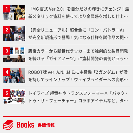
「MG 百式 Ver.2.0」を自分だけの輝きにチェンジ！最
新メタリック塗料を使ってより金属感を増した仕上が
りに!!【試し読み】
【完全リニューアル】超合金に「コン・バトラーV」
が完全新規造形で登場！気になる仕様を試作品の撮り
下ろしでご紹介!!さらに「大鉄人17」＆「ワンエイ
版権カラーから新世代ラッカーまで独創的な製品開発
ト」セット情報もお届け！【超合金の魂】
を続ける「ガイアノーツ」に塗料開発の裏側とラッカ
ー塗料の未来についてインタビュー！
ROBOT魂 ver. A.N.I.M.E.に主役機「Zガンダム」が満
を持してラインナップ！ウェイブライダーへの変形、
劇中どおりのプロポーションを再現【機動戦士Zガン
トイライズ 超竜神やトランスフォーマー×『バック・
ダム】
トゥ・ザ・フューチャー』コラボアイテムなど、タカ
ラトミーの注目アイテムをチェック!!【タカラトミー
NEWITEM】