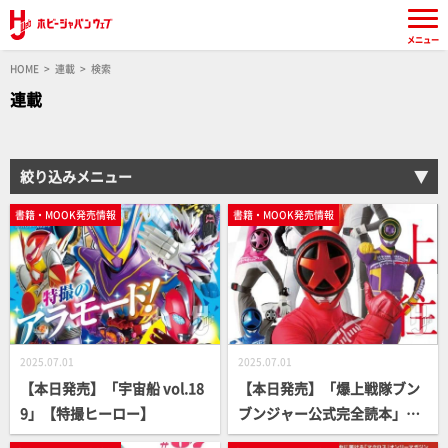
メニュー
HOME
連載
検索
連載
絞り込みメニュー
書籍・MOOK発売情報
書籍・MOOK発売情報
2025.07.01
2025.07.01
【本日発売】「宇宙船 vol.18
【本日発売】「爆上戦隊ブン
9」【特撮ヒーロー】
ブンジャー公式完全読本」
【スーパー戦隊】