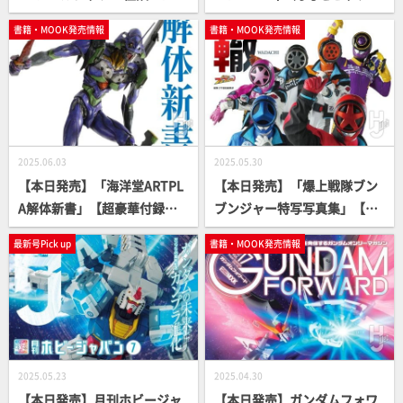
スト傑作選」【怪談アンソロ
ップ！
書籍・MOOK発売情報
書籍・MOOK発売情報
ジー】
2025.06.03
2025.05.30
【本日発売】「海洋堂ARTPL
【本日発売】「爆上戦隊ブン
A解体新書」【超豪華付録キ
ブンジャー特写写真集」【ス
ット】
ーパー戦隊】
最新号Pick up
書籍・MOOK発売情報
2025.05.23
2025.04.30
【本日発売】月刊ホビージャ
【本日発売】ガンダムフォワ