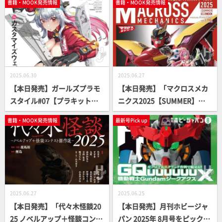
書籍・MOOK発売情報
書籍・MOOK発売情報
2025.06.30
2025.06.27
【本日発売】ガールズプラモ
【本日発売】「マクロスメカ
スタイル#07【プラキット付
ニクス2025【SUMMER】」
録】
【マクロス7】
書籍・MOOK発売情報
最新号Pick up
2025.06.27
2025.06.25
【本日発売】「代々木怪談20
【本日発売】月刊ホビージャ
25 ノベルアップ＋怪談コンテ
パン 2025年 8月号をピックア