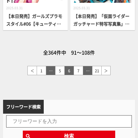
2025.03.31
2025.03.31
【本日発売】ガールズプラモ
【本日発売】「仮面ライダー
スタイル#06【キューティー
ガッチャード特写写真集」
ハニーNova】
【仮面ライダー】
全364件中 91～108件
＜
1
…
5
6
7
…
21
＞
フリーワード検索
検索