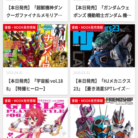
【本日発売】「超獣機神ダン
【本日発売】「ガンダムウェ
クーガファイナルメモリア
ポンズ 機動戦士ガンダム 機動
ル」【40周年記念】
戦士ガンダムSEED FREEDOM
書籍・MOOK発売情報
書籍・MOOK発売情報
編」【ガンダムMOOK】
2025.04.01
2025.03.31
【本日発売】「宇宙船 vol.18
【本日発売】「HJメカニクス
8」【特撮ヒーロー】
23」【蒼き流星SPTレイズナ
ー】
書籍・MOOK発売情報
書籍・MOOK発売情報