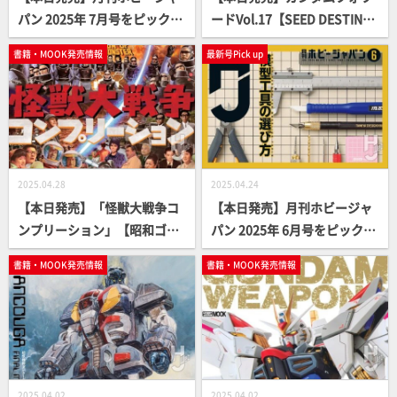
パン 2025年 7月号をピックア
ードVol.17【SEED DESTIN
ップ！
Y】
書籍・MOOK発売情報
最新号Pick up
2025.04.28
2025.04.24
【本日発売】「怪獣大戦争コ
【本日発売】月刊ホビージャ
ンプリーション」【昭和ゴジ
パン 2025年 6月号をピックア
ラ】
ップ！
書籍・MOOK発売情報
書籍・MOOK発売情報
2025.04.02
2025.04.02