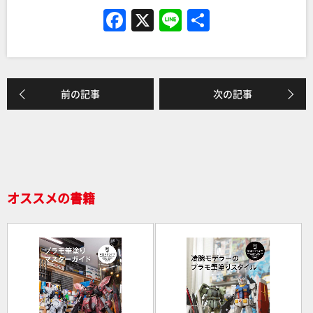
F
X
Li
共
a
n
有
c
e
e
前の記事
次の記事
b
o
o
k
オススメの書籍