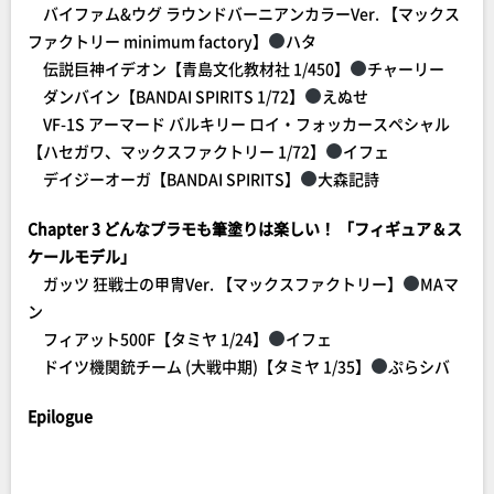
バイファム&ウグ ラウンドバーニアンカラーVer. 【マックス
ファクトリー minimum factory】
ハタ
伝説巨神イデオン【青島文化教材社 1/450】
チャーリー
ダンバイン【BANDAI SPIRITS 1/72】
えぬせ
VF-1S アーマード バルキリー ロイ・フォッカースペシャル
【ハセガワ、マックスファクトリー 1/72】
イフェ
デイジーオーガ【BANDAI SPIRITS】
大森記詩
Chapter 3 どんなプラモも筆塗りは楽しい！ 「フィギュア＆ス
ケールモデル」
ガッツ 狂戦士の甲冑Ver. 【マックスファクトリー】
MAマ
ン
フィアット500F【タミヤ 1/24】
イフェ
ドイツ機関銃チーム (大戦中期)【タミヤ 1/35】
ぷらシバ
Epilogue