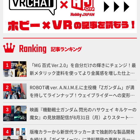
「MG 百式 Ver.2.0」を自分だけの輝きにチェンジ！最
新メタリック塗料を使ってより金属感を増した仕上が
りに!!【試し読み】
ROBOT魂 ver. A.N.I.M.E.に主役機「Zガンダム」が満
を持してラインナップ！ウェイブライダーへの変形、
劇中どおりのプロポーションを再現【機動戦士Zガン
映画『機動戦士ガンダム 閃光のハサウェイ キルケーの
ダム】
魔女』の見放題配信が8月31日（月）よりスタート！
Prime Videoで国内独占配信
版権カラーから新世代ラッカーまで独創的な製品開発
を続ける「ガイアノーツ」に塗料開発の裏側とラッカ