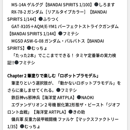
MS-14A ゲルググ【BANDAI SPIRITS 1/100】
しろます
RX-78-2 ガンダム［リアルタイプカラー］【BANDAI
SPIRITS 1/144】
ふりつく
GAT-X105＋AQM/E-YM1 パーフェクトストライクガンダム
【BANDAI SPIRITS 1/144】
フミテシ
MGSD ASW-G-08 ガンダム・バルバトス【BANDAI
SPIRITS】
むっちょ
「たった2本」でここまでできる！ タミヤ定番筆の実力検
証!!
フミテシ
Chapter 2 筆塗りで楽しむ「ロボットプラモデル」
筆塗りという選択肢が、「動かないロボットプラモデル」を
さらに楽しませてくれる。
フミテシ
鉄巨神vs邪神兵【海洋堂 ARTPLA】
NAOKI
エヴァンゲリオン２号機 獣化第2形態ザ・ビースト「ジオフ
ロント血戦」【海洋堂 ARTPLA】
きの助
傭兵軍 反重力装甲戦闘機 ファルケ【マックスファクトリー
1/35】
むっちょ