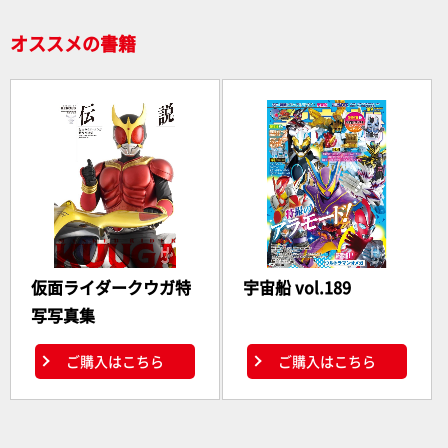
k
オススメの書籍
仮面ライダークウガ特
宇宙船 vol.189
写写真集
ご購入はこちら
ご購入はこちら