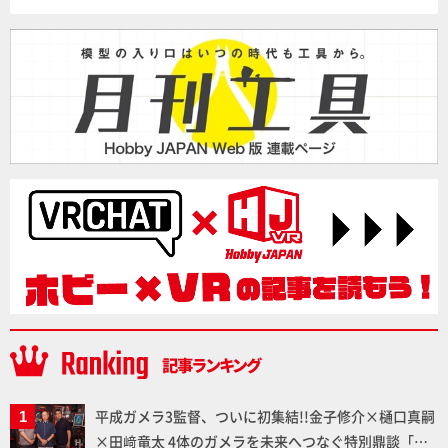
平成ガメラ3監督、ついに初集結!!金子修介×樋口真嗣
×田﨑竜太 4体のガメラを未来へつなぐ特別鼎談「ガ