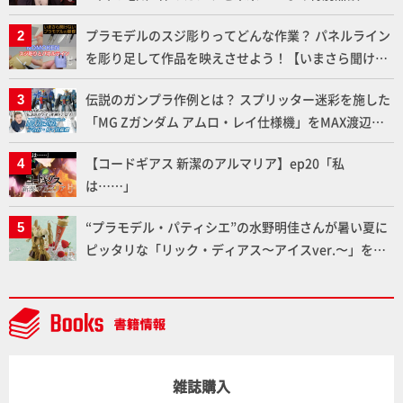
メラ永久保存化プロジェクト FINAL」
プラモデルのスジ彫りってどんな作業？ パネルライン
を彫り足して作品を映えさせよう！【いまさら聞けな
いプラモデルの基礎：スジ彫りとパネルライン】
伝説のガンプラ作例とは？ スプリッター迷彩を施した
「MG Zガンダム アムロ・レイ仕様機」をMAX渡辺が
ふたたび塗る!!【試し読み】
【コードギアス 新潔のアルマリア】ep20「私
は……」
“プラモデル・パティシエ”の水野明佳さんが暑い夏に
ピッタリな「リック・ディアス〜アイスver.〜」を製
作【ガンダムフォワード Vol.11抜粋】
雑誌購入