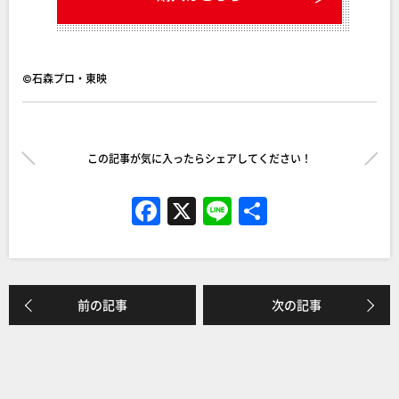
©石森プロ・東映
この記事が気に入ったらシェアしてください！
F
X
Li
共
a
n
有
c
e
e
前の記事
次の記事
b
o
o