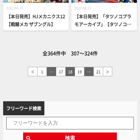
2022.06.15
2022.06.13
【本日発売】HJメカニクス12
【本日発売】「タツノコプラ
【戦闘メカ ザブングル】
モアーカイブ」【タツノコプ
ロ60周年】
全364件中 307～324件
＜
1
…
17
18
19
…
21
＞
フリーワード検索
検索