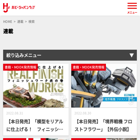
メニュー
HOME
連載
検索
連載
絞り込みメニュー
書籍・MOOK発売情報
書籍・MOOK発売情報
2022.08.31
2022.08.30
【本日発売】「模型をリアル
【本日発売】「境界戦機 フロ
に仕上げる！ フィニッシュ
ストフラワー」【外伝小説】
ワーク虎の巻」【How To】