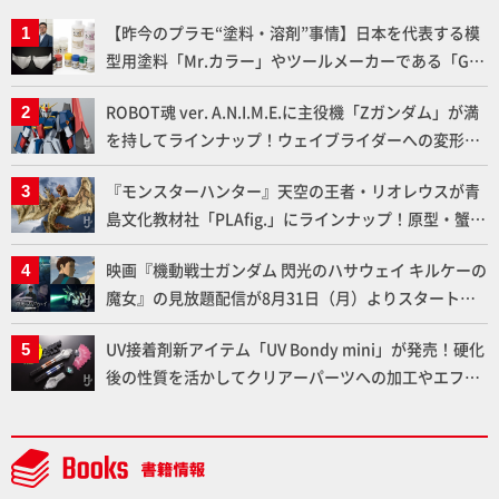
【昨今のプラモ“塗料・溶剤”事情】日本を代表する模
型用塗料「Mr.カラー」やツールメーカーである「GSI
クレオス」が語るラッカー塗料の未来とは？
ROBOT魂 ver. A.N.I.M.E.に主役機「Zガンダム」が満
を持してラインナップ！ウェイブライダーへの変形、
劇中どおりのプロポーションを再現【機動戦士Zガン
『モンスターハンター』天空の王者・リオレウスが青
ダム】
島文化教材社「PLAfig.」にラインナップ！原型・蟹蟲
修造氏の彩色作例で超ハイディテールかつ躍動感に満
映画『機動戦士ガンダム 閃光のハサウェイ キルケーの
ちた造形をチェック
魔女』の見放題配信が8月31日（月）よりスタート！
Prime Videoで国内独占配信
UV接着剤新アイテム「UV Bondy mini」が発売！硬化
後の性質を活かしてクリアーパーツへの加工やエフェ
クト仕上げに活用してみよう！【月刊工具】