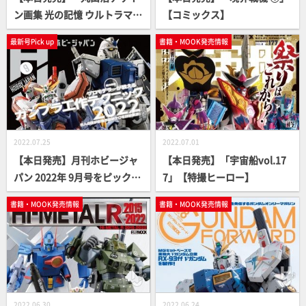
ン画集 光の記憶 ウルトラマン
【コミックス】
ティガ・ダイナ・ガイア編」
最新号Pick up
書籍・MOOK発売情報
【特撮ヒーロー】
2022.07.25
2022.07.01
【本日発売】月刊ホビージャ
【本日発売】「宇宙船vol.17
パン 2022年 9月号をピックア
7」【特撮ヒーロー】
ップ！
書籍・MOOK発売情報
書籍・MOOK発売情報
2022.06.30
2022.06.24