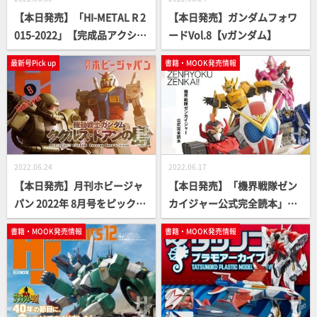
【本日発売】「HI-METAL R 2
【本日発売】ガンダムフォワ
015-2022」【完成品アクショ
ードVol.8【νガンダム】
ンフィギュア】
最新号Pick up
書籍・MOOK発売情報
2022.06.24
2022.06.17
【本日発売】月刊ホビージャ
【本日発売】「機界戦隊ゼン
パン 2022年 8月号をピックア
カイジャー公式完全読本」
ップ！
【スーパー戦隊】
書籍・MOOK発売情報
書籍・MOOK発売情報