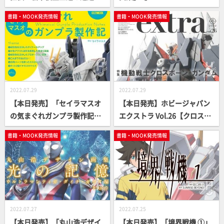
【How To】
O ALBUM】
書籍・MOOK発売情報
書籍・MOOK発売情報
2022.07.29
2022.07.29
【本日発売】「セイラマスオ
【本日発売】ホビージャパン
の気まぐれガンプラ製作記」
エクストラ Vol.26【クロスボ
【How To】
ーン・ガンダム】
書籍・MOOK発売情報
書籍・MOOK発売情報
2022.07.27
2022.07.25
【本日発売】「丸山浩デザイ
【本日発売】「境界戦機 ①」