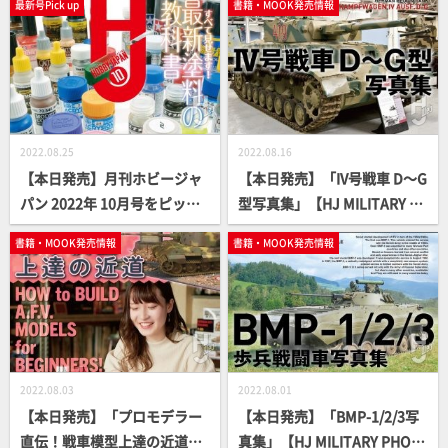
最新号Pick up
書籍・MOOK発売情報
2022.08.25
2022.08.16
【本日発売】月刊ホビージャ
【本日発売】「IV号戦車 D～G
パン 2022年 10月号をピック
型写真集」【HJ MILITARY P
アップ！
HOTO ALBUM】
書籍・MOOK発売情報
書籍・MOOK発売情報
2022.08.03
2022.08.01
【本日発売】「プロモデラー
【本日発売】「BMP-1/2/3写
直伝！戦車模型上達の近道」
真集」【HJ MILITARY PHOT