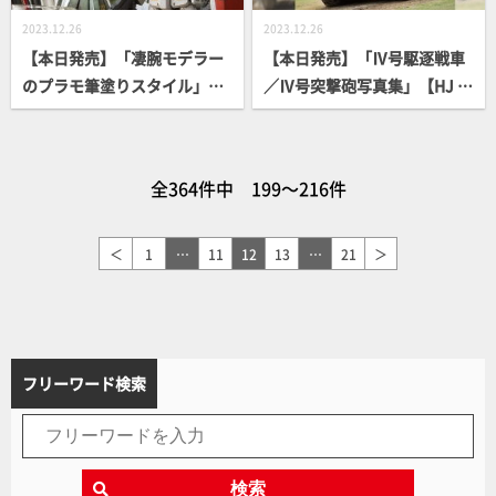
2023.12.26
2023.12.26
【本日発売】「凄腕モデラー
【本日発売】「Ⅳ号駆逐戦車
のプラモ筆塗りスタイル」
／Ⅳ号突撃砲写真集」【HJ M
【How To】
ILITARY PHOTO ALBUM】
全364件中 199～216件
＜
1
…
11
12
13
…
21
＞
フリーワード検索
検索