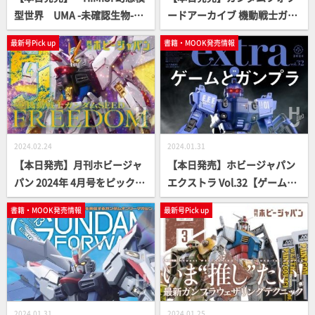
型世界 UMA -未確認生物-」
ードアーカイブ 機動戦士ガン
【立体造形ムック】
ダム 水星の魔女編【単独単行
最新号Pick up
書籍・MOOK発売情報
本】
2024.02.24
2024.01.31
【本日発売】月刊ホビージャ
【本日発売】ホビージャパン
パン 2024年 4月号をピックア
エクストラ Vol.32【ゲームと
ップ！
ガンプラ】
書籍・MOOK発売情報
最新号Pick up
2024.01.31
2024.01.25