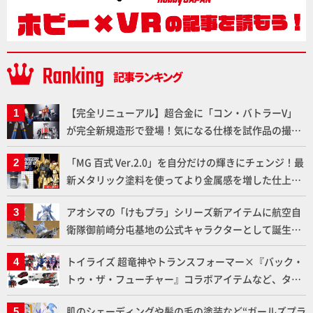
【完全リニューアル】超合金に「コン・バトラーV」
が完全新規造形で登場！気になる仕様を試作品の撮り
下ろしでご紹介!!さらに「大鉄人17」＆「ワンエイ
「MG 百式 Ver.2.0」を自分だけの輝きにチェンジ！最
ト」セット情報もお届け！【超合金の魂】
新メタリック塗料を使ってより金属感を増した仕上が
りに!!【試し読み】
アオシマの「けもプラ」シリーズ新アイテムに航空自
衛隊御前崎分屯基地の公式キャラクターとして誕生し
た「おまねこ」が着任！けもプラ公式サイト限定版と
トイライズ 超竜神やトランスフォーマー×『バック・
通常版の2ラインで発売！
トゥ・ザ・フューチャー』コラボアイテムなど、タカ
ラトミーの注目アイテムをチェック!!【タカラトミー
肌のシェーディングや髪の毛の塗装など“ガールズプラ