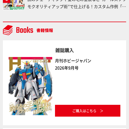
NEWITEM】
モクオリティアップ術”で仕上げる！カスタム作例「白
騎士ソフィエラ」が完成！【「アルカナディアプラモ
デルコンテスト」～8月17日（月）11:59まで応募受付
中】
雑誌購入
月刊ホビージャパン
2026年9月号
ご購入はこちら