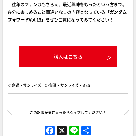
往年のファンはもちろん、最近興味をもったという方まで。
存分に楽しめること間違いなしの内容となっている
「ガンダム
フォワードVol.13」
をぜひご覧になってみてください！
購入はこちら
ⓒ 創通・サンライズ ⓒ 創通・サンライズ・MBS
この記事が気に入ったらシェアしてください！
F
X
Li
共