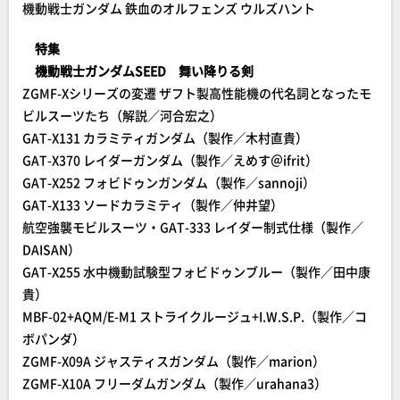
機動戦士ガンダム 鉄血のオルフェンズ ウルズハント
特集
機動戦士ガンダムSEED 舞い降りる剣
ZGMF-Xシリーズの変遷 ザフト製高性能機の代名詞となったモ
ビルスーツたち（解説／河合宏之）
GAT-X131 カラミティガンダム（製作／木村直貴）
GAT-X370 レイダーガンダム（製作／えめす＠ifrit）
GAT-X252 フォビドゥンガンダム（製作／sannoji）
GAT-X133 ソードカラミティ（製作／仲井望）
航空強襲モビルスーツ・GAT-333 レイダー制式仕様（製作／
DAISAN）
GAT-X255 水中機動試験型フォビドゥンブルー（製作／田中康
貴）
MBF-02+AQM/E-M1 ストライクルージュ+I.W.S.P.（製作／コ
ボパンダ）
ZGMF-X09A ジャスティスガンダム（製作／marion）
ZGMF-X10A フリーダムガンダム（製作／urahana3）