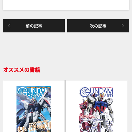
a
n
有
c
e
e
前の記事
次の記事
b
o
o
k
オススメの書籍