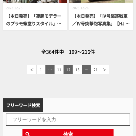
2023.12.26
2023.12.26
【本日発売】「凄腕モデラー
【本日発売】「Ⅳ号駆逐戦車
のプラモ筆塗りスタイル」
／Ⅳ号突撃砲写真集」【HJ M
【How To】
ILITARY PHOTO ALBUM】
全364件中 199～216件
＜
1
…
11
12
13
…
21
＞
フリーワード検索
検索