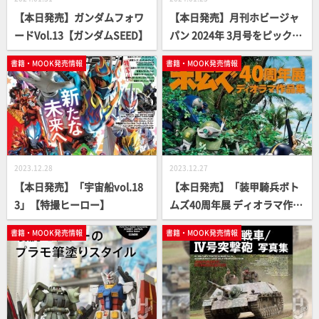
【本日発売】ガンダムフォワ
【本日発売】月刊ホビージャ
ードVol.13【ガンダムSEED】
パン 2024年 3月号をピックア
ップ！
書籍・MOOK発売情報
書籍・MOOK発売情報
2023.12.28
2023.12.27
【本日発売】「宇宙船vol.18
【本日発売】「装甲騎兵ボト
3」【特撮ヒーロー】
ムズ40周年展 ディオラマ作品
集」【永久保存版】
書籍・MOOK発売情報
書籍・MOOK発売情報