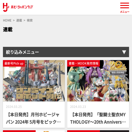
メニュー
HOME
連載
検索
連載
絞り込みメニュー
最新号Pick up
書籍・MOOK発売情報
2024.03.25
2024.03.23
【本日発売】月刊ホビージャ
【本日発売】「聖闘士聖衣MY
パン 2024年 5月号をピックア
THOLOGY～20th Anniversar
ップ！
y Edition～」【聖闘士星矢】