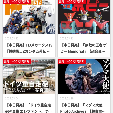
書籍・MOOK発売情報
書籍・MOOK発売情報
2024.03.22
2024.03.21
【本日発売】HJメカニクス19
【本日発売】「無敵の王者 ポ
【機動戦士Zガンダム外伝 ア
ピー Memorial」【超合金、
ドバンス・オブ・Z ティター
ジャンボマシンダー】
書籍・MOOK発売情報
書籍・MOOK発売情報
ンズの旗のもとに】
2024.03.04
2024.02.29
【本日発売】「ドイツ重自走
【本日発売】「マグマ大使
砲写真集 エレファント、ヤー
Photo Archive」【超貴重写