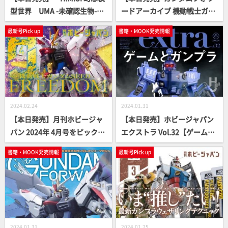
型世界 UMA -未確認生物-」
ードアーカイブ 機動戦士ガン
【立体造形ムック】
ダム 水星の魔女編【単独単行
最新号Pick up
書籍・MOOK発売情報
本】
2024.02.24
2024.01.31
【本日発売】月刊ホビージャ
【本日発売】ホビージャパン
パン 2024年 4月号をピックア
エクストラ Vol.32【ゲームと
ップ！
ガンプラ】
書籍・MOOK発売情報
最新号Pick up
2024.01.31
2024.01.25