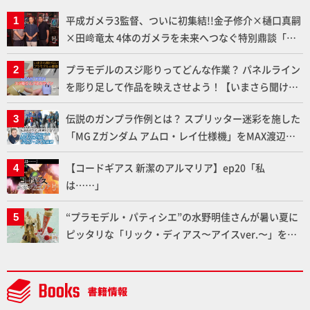
平成ガメラ3監督、ついに初集結!!金子修介×樋口真嗣
×田﨑竜太 4体のガメラを未来へつなぐ特別鼎談「ガ
メラ永久保存化プロジェクト FINAL」
プラモデルのスジ彫りってどんな作業？ パネルライン
を彫り足して作品を映えさせよう！【いまさら聞けな
いプラモデルの基礎：スジ彫りとパネルライン】
伝説のガンプラ作例とは？ スプリッター迷彩を施した
「MG Zガンダム アムロ・レイ仕様機」をMAX渡辺が
ふたたび塗る!!【試し読み】
【コードギアス 新潔のアルマリア】ep20「私
は……」
“プラモデル・パティシエ”の水野明佳さんが暑い夏に
ピッタリな「リック・ディアス〜アイスver.〜」を製
作【ガンダムフォワード Vol.11抜粋】