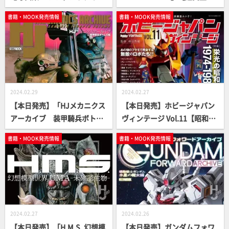
クトパンター、ナースホル
真資料集】
書籍・MOOK発売情報
書籍・MOOK発売情報
ン、フンメル」【HJ MILITAR
Y PHOTO ALBUM】
2024.02.29
2024.02.27
【本日発売】「HJメカニクス
【本日発売】ホビージャパン
アーカイブ 装甲騎兵ボトム
ヴィンテージ Vol.11【昭和ス
ズ編」【永久保存版】
ーパーロボット】
書籍・MOOK発売情報
書籍・MOOK発売情報
2024.02.27
2024.02.26
【本日発売】「H.M.S. 幻想模
【本日発売】ガンダムフォワ