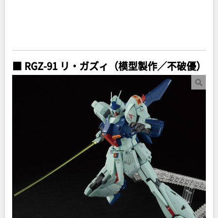
■ RGZ-91 リ・ガズィ（模型製作／不破優）