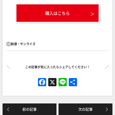
購入はこちら
Ⓒ創通・サンライズ
この記事が気に入ったらシェアしてください！
F
X
Li
共
a
n
有
c
e
e
前の記事
次の記事