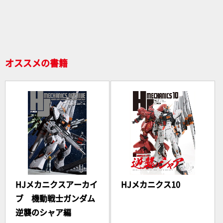
b
o
o
k
オススメの書籍
HJメカニクスアーカイ
HJメカニクス10
ブ 機動戦士ガンダム
逆襲のシャア編