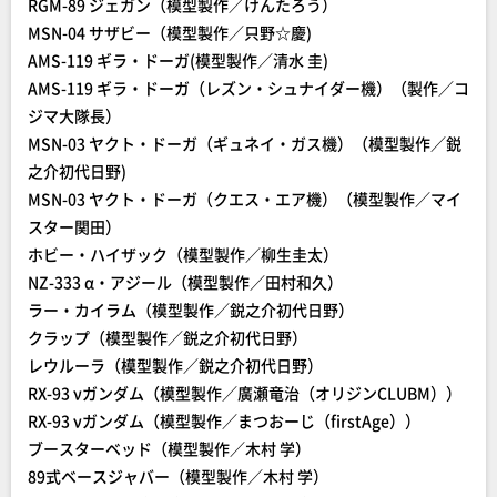
RGM-89 ジェガン（模型製作／けんたろう）
MSN-04 サザビー（模型製作／只野☆慶)
AMS-119 ギラ・ドーガ(模型製作／清水 圭)
AMS-119 ギラ・ドーガ（レズン・シュナイダー機）（製作／コ
ジマ大隊長）
MSN-03 ヤクト・ドーガ（ギュネイ・ガス機）（模型製作／鋭
之介初代日野)
MSN-03 ヤクト・ドーガ（クエス・エア機）（模型製作／マイ
スター関田）
ホビー・ハイザック（模型製作／柳生圭太）
NZ-333 α・アジール（模型製作／田村和久）
ラー・カイラム（模型製作／鋭之介初代日野）
クラップ（模型製作／鋭之介初代日野）
レウルーラ（模型製作／鋭之介初代日野）
RX-93 νガンダム（模型製作／廣瀬竜治（オリジンCLUBM））
RX-93 νガンダム（模型製作／まつおーじ（firstAge））
ブースターベッド（模型製作／木村 学）
89式ベースジャバー（模型製作／木村 学）