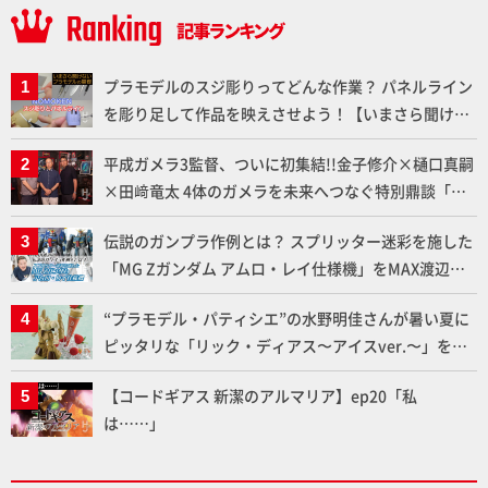
プラモデルのスジ彫りってどんな作業？ パネルライン
を彫り足して作品を映えさせよう！【いまさら聞けな
いプラモデルの基礎：スジ彫りとパネルライン】
平成ガメラ3監督、ついに初集結!!金子修介×樋口真嗣
×田﨑竜太 4体のガメラを未来へつなぐ特別鼎談「ガ
メラ永久保存化プロジェクト FINAL」
伝説のガンプラ作例とは？ スプリッター迷彩を施した
「MG Zガンダム アムロ・レイ仕様機」をMAX渡辺が
ふたたび塗る!!【試し読み】
“プラモデル・パティシエ”の水野明佳さんが暑い夏に
ピッタリな「リック・ディアス〜アイスver.〜」を製
作【ガンダムフォワード Vol.11抜粋】
【コードギアス 新潔のアルマリア】ep20「私
は……」