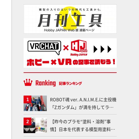
ROBOT魂 ver. A.N.I.M.E.に主役機
「Zガンダム」が満を持してライ
ンナップ！ウェイブライダーへの
【昨今のプラモ“塗料・溶剤”事
変形、劇中どおりのプロポーショ
情】日本を代表する模型用塗料
ンを再現【機動戦士Zガンダム】
「Mr.カラー」やツールメーカー