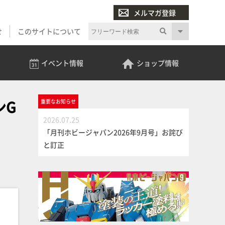
メルマガ登録
せ
このサイトについて
イベント
情報
ショップ
情報
ンG
重要な
お知らせ
2026.07.25
「月刊ホビージャパン2026年9月号」お詫び
と訂正