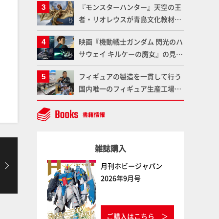
『モンスターハンター』天空の王
である「GSIクレオス」が語るラ
者・リオレウスが青島文化教材社
ッカー塗料の未来とは？
「PLAfig.」にラインナップ！原
映画『機動戦士ガンダム 閃光のハ
型・蟹蟲修造氏の彩色作例で超ハ
サウェイ キルケーの魔女』の見放
イディテールかつ躍動感に満ちた
題配信が8月31日（月）よりスタ
造形をチェック
フィギュアの製造を一貫して行う
ート！Prime Videoで国内独占配
国内唯一のフィギュア生産工場グ
信
ッドスマイルカンパニーの楽月・
望月工場に突撃！谷本工場長への
インタビューと『PLAMAX AAAヴ
ンダー』の続報も！
雑誌購入
月刊ホビージャパン
2026年9月号
ご購入はこちら