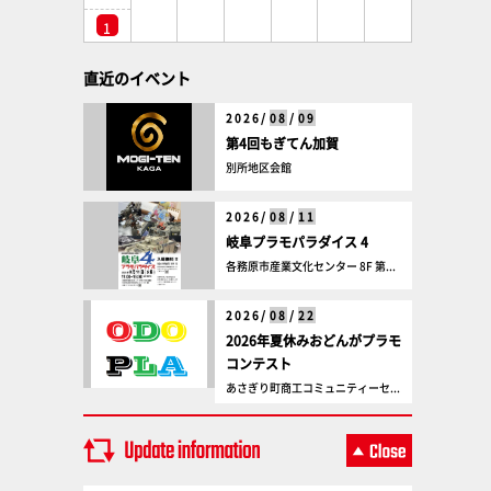
1
直近のイベント
2026/
08
/
09
第4回もぎてん加賀
別所地区会館
2026/
08
/
11
岐阜プラモパラダイス 4
各務原市産業文化センター 8F 第...
2026/
08
/
22
2026年夏休みおどんがプラモ
コンテスト
あさぎり町商工コミュニティーセ...