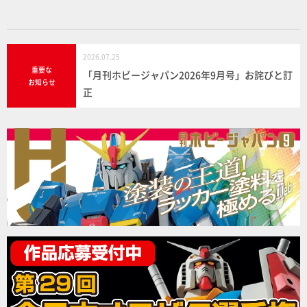
k
2026.07.25
重要な
「月刊ホビージャパン2026年9月号」お詫びと訂
お知らせ
正