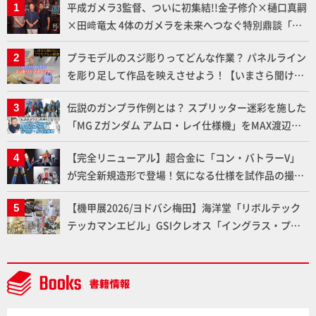
平成ガメラ3監督、ついに初集結!!金子修介×樋口真嗣
×田﨑竜太 4体のガメラを未来へつなぐ特別鼎談「ガ
メラ永久保存化プロジェクト FINAL」
プラモデルのスジ彫りってどんな作業？ パネルライン
を彫り足して作品を映えさせよう！【いまさら聞けな
いプラモデルの基礎：スジ彫りとパネルライン】
伝説のガンプラ作例とは？ スプリッター迷彩を施した
「MG Zガンダム アムロ・レイ仕様機」をMAX渡辺が
ふたたび塗る!!【試し読み】
【完全リニューアル】超合金に「コン・バトラーV」
が完全新規造形で登場！気になる仕様を試作品の撮り
下ろしでご紹介!!さらに「大鉄人17」＆「ワンエイ
【機甲展2026/ヨドバシ梅田】海洋堂「リボルテック
ト」セット情報もお届け！【超合金の魂】
テッカマンエビル」GSIクレオス「イングラス・プラ
ス」、BLITZWAY「CARBOTIX ヴォルトロン」、ベル
ファイン「TANK KONG2」など最新メカアイテム展示
レポート【Side B】