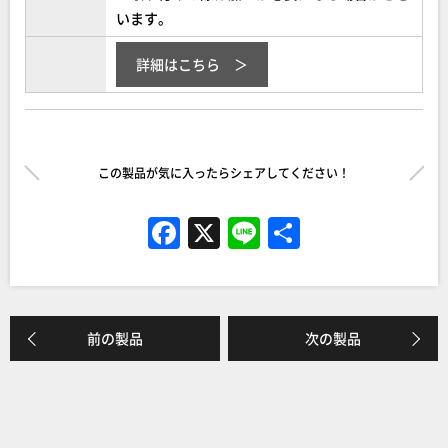
います。
詳細はこちら
この製品が気に入ったらシェアしてください！
F
X
Li
共
a
n
有
c
e
e
前の製品
次の製品
b
o
o