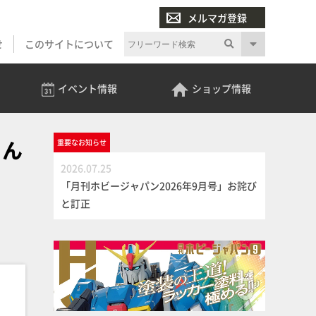
メルマガ登録
せ
このサイトについて
イベント
情報
ショップ
情報
ゃん
重要な
お知らせ
2026.07.25
「月刊ホビージャパン2026年9月号」お詫び
と訂正