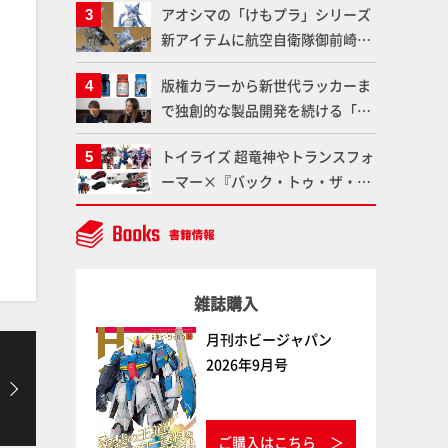
アオシマの「けもプラ」シリーズ
仕上がりに!!【試し読み】
魂】
新アイテムに航空自衛隊御前崎分
屯基地の公式キャラクターとして
版権カラーから新世代ラッカーま
誕生した「おまねこ」が着任！け
で独創的な製品開発を続ける「ガ
もプラ公式サイト限定版と通常版
イアノーツ」に塗料開発の裏側と
の2ラインで発売！
トイライズ 超竜神やトランスフォ
ラッカー塗料の未来についてイン
ーマー×『バック・トゥ・ザ・フ
タビュー！
ューチャー』コラボアイテムな
ど、タカラトミーの注目アイテム
をチェック!!【タカラトミー
NEWITEM】
雑誌購入
月刊ホビージャパン
2026年9月号
ご購入はこちら