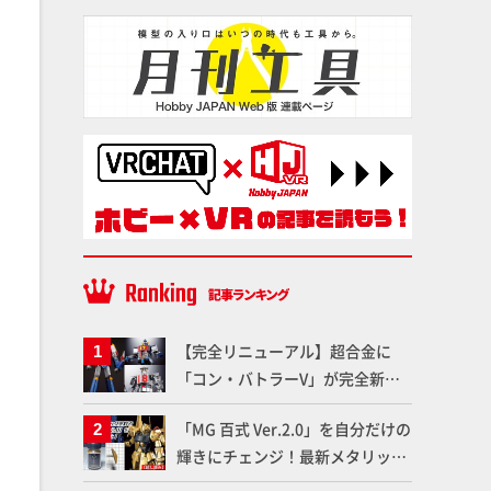
【完全リニューアル】超合金に
「コン・バトラーV」が完全新規
造形で登場！気になる仕様を試作
「MG 百式 Ver.2.0」を自分だけの
品の撮り下ろしでご紹介!!さらに
輝きにチェンジ！最新メタリック
「大鉄人17」＆「ワンエイト」セ
塗料を使ってより金属感を増した
ット情報もお届け！【超合金の