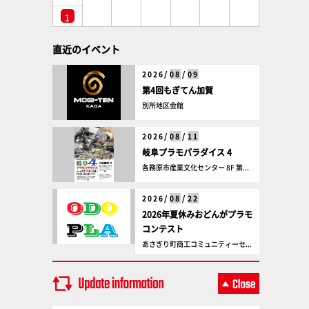
1
直近のイベント
2026/
08
/
09
第4回もぎてん加賀
別所地区会館
2026/
08
/
11
岐阜プラモパラダイス 4
各務原市産業文化センター 8F 第...
2026/
08
/
22
2026年夏休みおどんがプラモ
コンテスト
あさぎり町商工コミュニティーセ...