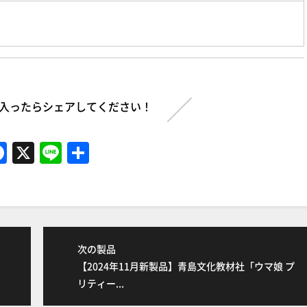
入ったらシェアしてください！
F
X
Li
共
a
n
有
c
e
e
b
次の製品
o
【2024年11月新製品】青島文化教材社「ウマ娘 プ
o
リティー...
k